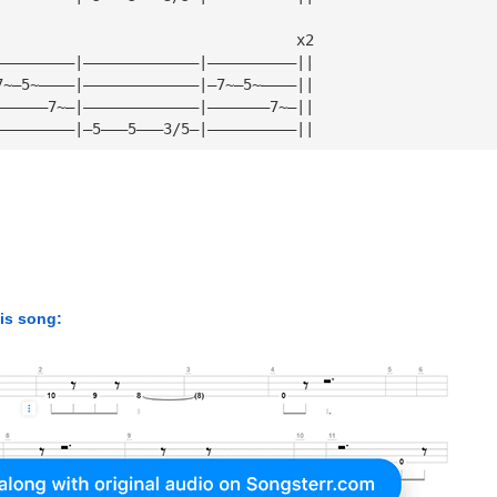
                                  x2
—————————|—————————————|——————————||
7~—5~————|—————————————|—7~—5~————||
——————7~—|—————————————|———————7~—||
—————————|—5———5———3/5—|——————————||
his song: