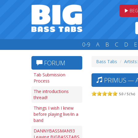
BEG
0-9
A
B
C
D
E
Bass Tabs
Artists
FORUM
Tab Submission
PRIMUS — A
Process
The introductions
5.0 / 5 (1x)
thread!
Things I wish I knew
before playing live/in a
band
DANNYBASSMAN93
Leaving BIGBASSTABS