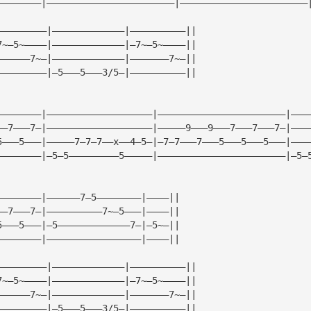
————————|———————————————————————|———————————————————————
—————————|—————————————|——————————||
7~—5~————|—————————————|—7~—5~————||
——————7~—|—————————————|———————7~—||
—————————|—5———5———3/5—|——————————||
————————|———————————————————|———————————————————————|———
——7———7—|———————————————————|—————9———9———7———7———7—|———
5———5———|—————7—7—7——x——4—5—|—7—7———7———5———5———5———|———
————————|—5—5—————————5—————|———————————————————————|—5—
————————|——————7—5————————|————||
——7———7—|——————————7~—5———|————||
5———5———|—5—————————————7—|—5~—||
————————|—————————————————|————||
—————————|—————————————|——————————||
7~—5~————|—————————————|—7~—5~————||
——————7~—|—————————————|———————7~—||
—————————|—5———5———3/5—|——————————||