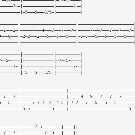
——————7~—|—————————————|———————7~—||
—————————|—5———5———3/5—|——————————||
————————|———————————————————————|———————————————————————
——2———2—|—————4———4———7———7———7—|—————7———7———7———7———7—
0———0———|—2—2———2———5———5———5———|—5—5———5———5———5———5———
————————|———————————————————————|———————————————————————
—————————|—————————————|——————————||
7~—5~————|—————————————|—7~—5~————||
——————7~—|—————————————|———————7~—||
—————————|—5———5———3/5—|——————————||
————————|———————————————————|———————————————————————|———
——7———7—|———————————————————|—————9———9———7———7———7—|———
5———5———|—————7—7—7——x——4—5—|—7—7———7———5———5———5———|———
————————|—5—5—————————5—————|———————————————————————|—5—
————————|——————7—5————————|————||
——7———7—|——————————7~—5———|————||