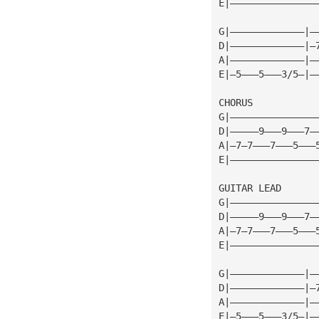
E|———————————————
G|—————————————|—
D|—————————————|—
A|—————————————|—
E|—5———5———3/5—|—
CHORUS
G|———————————————
D|—————9———9———7—
A|—7—7———7———5———
E|———————————————
GUITAR LEAD
G|———————————————
D|—————9———9———7—
A|—7—7———7———5———
E|———————————————
G|—————————————|—
D|—————————————|—
A|—————————————|—
E|—5———5———3/5—|—