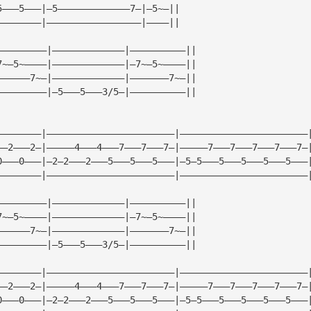
5———5———|—5—————————————7—|—5~—||
————————|—————————————————|————||
—————————|—————————————|——————————||
7~—5~————|—————————————|—7~—5~————||
——————7~—|—————————————|———————7~—||
—————————|—5———5———3/5—|——————————||
————————|———————————————————————|———————————————————————
——2———2—|—————4———4———7———7———7—|—————7———7———7———7———7—
0———0———|—2—2———2———5———5———5———|—5—5———5———5———5———5———
————————|———————————————————————|———————————————————————
—————————|—————————————|——————————||
7~—5~————|—————————————|—7~—5~————||
——————7~—|—————————————|———————7~—||
—————————|—5———5———3/5—|——————————||
————————|———————————————————————|———————————————————————
——2———2—|—————4———4———7———7———7—|—————7———7———7———7———7—
0———0———|—2—2———2———5———5———5———|—5—5———5———5———5———5———