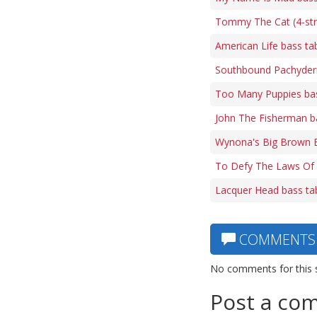
Tommy The Cat (4-str
American Life bass ta
Southbound Pachyder
Too Many Puppies ba
John The Fisherman b
Wynona's Big Brown B
To Defy The Laws Of 
Lacquer Head bass ta
COMMENTS
No comments for this 
Post a co