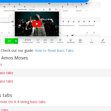
 Check out our guide:
How to Read Bass Tabs
.
f Amos Moses
bs
ass tabs
ass tabs
s tabs
river On A 4-string bass tabs
 tabs