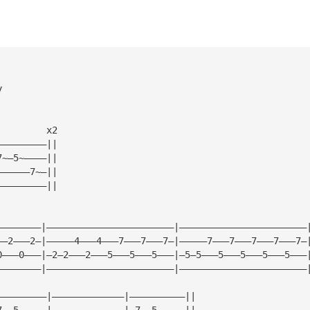
y
         x2
—————————||
7~—5~————||
——————7~—||
—————————||
————————|———————————————————————|———————————————————————
——2———2—|—————4———4———7———7———7—|—————7———7———7———7———7—
0———0———|—2—2———2———5———5———5———|—5—5———5———5———5———5———
————————|———————————————————————|———————————————————————
—————————|—————————————|——————————||
7~—5~————|—————————————|—7~—5~————||