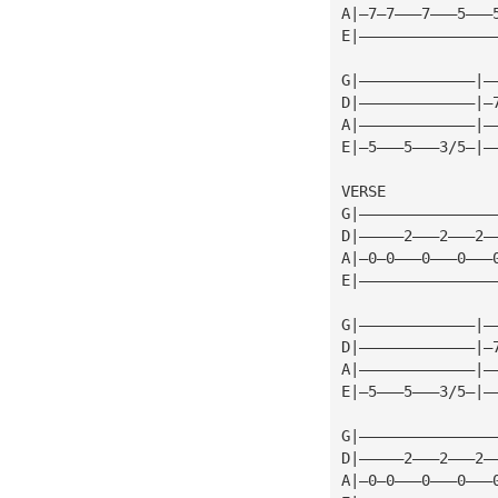
A|—7—7———7———5———
E|———————————————
G|—————————————|—
D|—————————————|—
A|—————————————|—
E|—5———5———3/5—|—
VERSE
G|———————————————
D|—————2———2———2—
A|—0—0———0———0———
E|———————————————
G|—————————————|—
D|—————————————|—
A|—————————————|—
E|—5———5———3/5—|—
G|———————————————
D|—————2———2———2—
A|—0—0———0———0———