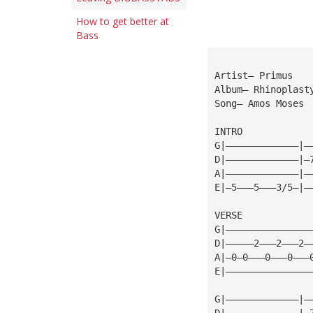
How to get better at
Bass
Artist— Primus
Album— Rhinoplast
Song— Amos Moses
INTRO            
G|—————————————|—
D|—————————————|—
A|—————————————|—
E|—5———5———3/5—|—
VERSE
G|———————————————
D|—————2———2———2—
A|—0—0———0———0———
E|———————————————
G|—————————————|—
D|—————————————|—