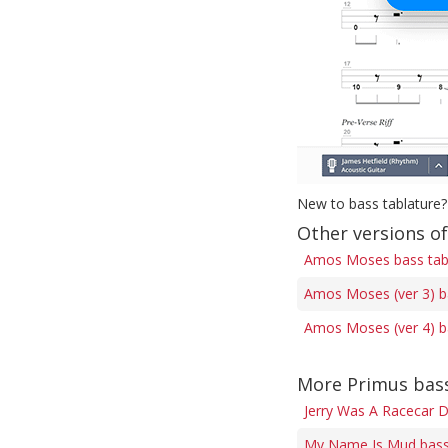
New to bass tablature?
Other versions o
Amos Moses bass ta
Amos Moses (ver 3) b
Amos Moses (ver 4) b
More Primus bas
Jerry Was A Racecar D
My Name Is Mud bass