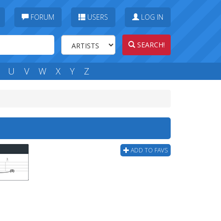
FORUM
USERS
LOG IN
SEARCH!
U
V
W
X
Y
Z
ADD TO FAVS