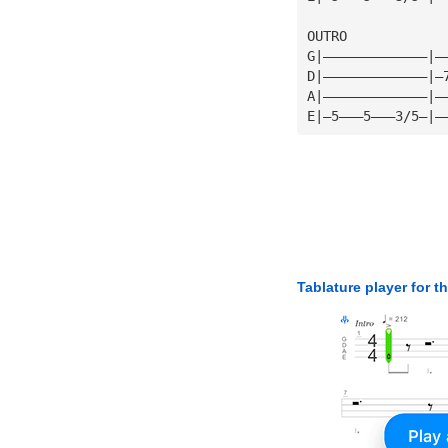
OUTRO            
G|—————————————|—
D|—————————————|—
A|—————————————|—
E|—5———5———3/5—|—
Tablature player for t