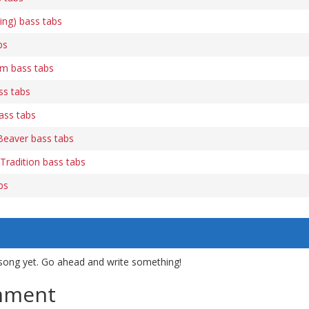
ing) bass tabs
bs
m bass tabs
ss tabs
ass tabs
eaver bass tabs
Tradition bass tabs
bs
song yet. Go ahead and write something!
mment