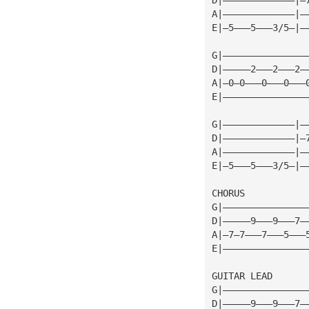
A|—————————————|—
E|—5———5———3/5—|—
G|———————————————
D|—————2———2———2—
A|—0—0———0———0———
E|———————————————
G|—————————————|—
D|—————————————|—
A|—————————————|—
E|—5———5———3/5—|—
CHORUS
G|———————————————
D|—————9———9———7—
A|—7—7———7———5———
E|———————————————
GUITAR LEAD
G|———————————————
D|—————9———9———7—