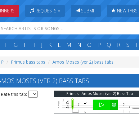
INNERS
REQUESTS
SUBMIT
NEW TABS
F
G
H
I
J
K
L
M
N
O
P
Q
R
S
T
: P
Primus bass tabs
Amos Moses (ver 2) bass tabs
MOS MOSES (VER 2) BASS TABS
Primus - Amos Moses (ver 2) Bass Tab
Rate this tab: