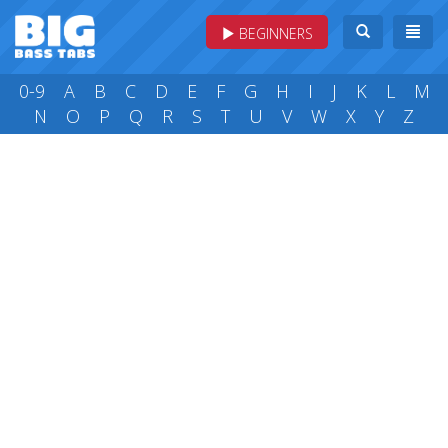
BEGINNERS
0-9
A
B
C
D
E
F
G
H
I
J
K
L
M
N
O
P
Q
R
S
T
U
V
W
X
Y
Z