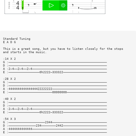
Standard Tuning
E A D G
This is a great song, but you have to listen closely for the stops
and starts in the music.
:14 X 2
G :——————————————————————————————————————————————————————
D :——————————————————————————————————————————————————————
A :2—4——2—4——2—4—————————————————————————————————————————
E :—————————————————0h2222—333322————————————————————————
:28 X 2
G :——————————————————————————————————————————————————————
D :——————————————————————————————————————————————————————
A :444444444444444422222222——————————————————————————————
E :————————————————————————00000000——————————————————————
:40 X 2
G :——————————————————————————————————————————————————————
D :——————————————————————————————————————————————————————
A :2—4——2—4——2—4—————————————————————————————————————————
E :—————————————————0h2222—333322————————————————————————
:54 X 3
G :————————————————————2344——————————————————————————————
D :———————————————234————————2442————————————————————————
A :4444444444444—————————————————————————————————————————
E :——————————————————————————————————————————————————————