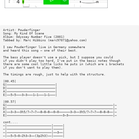
Artist: Powderfinger
Song: My Kind Of Scene
Album: Odyssey Number Five (2001)
Tabbed by: Marc Hibbins (
marc97071@yahoo.com
)
I saw Powderfinger live in Germany somewhere
and heard this song — one of their best.
The bass player doesn't use a pick, but I suppose you could
if you didn't play too hard, I've put in the basic notes though
there are some cool little licks he puts in (which are i brackets
if you don't want to play them).
The timings are rough, just to help with the structure.
|00.45|
G|——————————————————————————|
D|——————————————————————————|
A|——————————————————————————|
E|——5—5———3—3———1—1———1—1———|
|00.57|
G|—————————————————————————————————————————————————————————|—
D|—————————————————————————————————————————————————————————|—
A|——3—3——3h5/7—7—7——8—8—8——0—0——————3—3——3h5/7—7—7——8—8—8——|—
E|——————————————————————————————3—3————————————————————————|—
cont....
—|————————————————————————|—————|
—|————————————————————————|—————|
—|————————————————————————|——3——|
—|——5—5—0—2h3—3——(3p2h3)——|—————|