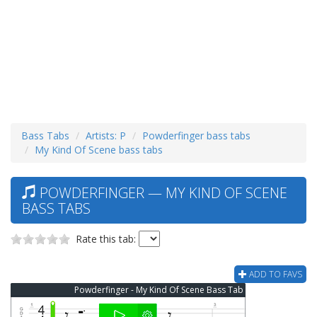
Bass Tabs
Artists: P
Powderfinger bass tabs
My Kind Of Scene bass tabs
POWDERFINGER — MY KIND OF SCENE
BASS TABS
Rate this tab:
ADD TO FAVS
Powderfinger - My Kind Of Scene Bass Tab