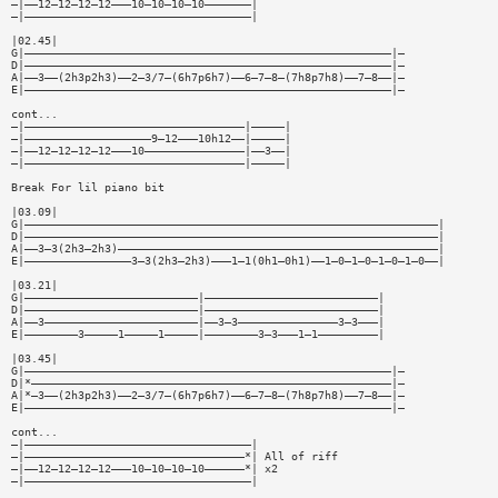
—|——12—12—12—12———10—10—10—10———————|
—|——————————————————————————————————|
|02.45|
G|———————————————————————————————————————————————————————|—
D|———————————————————————————————————————————————————————|—
A|——3——(2h3p2h3)——2—3/7—(6h7p6h7)——6—7—8—(7h8p7h8)——7—8——|—
E|———————————————————————————————————————————————————————|—
cont...
—|—————————————————————————————————|—————|
—|———————————————————9—12———10h12——|—————|
—|——12—12—12—12———10———————————————|——3——|
—|—————————————————————————————————|—————|
Break For lil piano bit
|03.09|
G|——————————————————————————————————————————————————————————————|
D|——————————————————————————————————————————————————————————————|
A|——3—3(2h3—2h3)————————————————————————————————————————————————|
E|————————————————3—3(2h3—2h3)———1—1(0h1—0h1)——1—0—1—0—1—0—1—0——|
|03.21|
G|——————————————————————————|——————————————————————————|
D|——————————————————————————|——————————————————————————|
A|——3———————————————————————|——3—3———————————————3—3———|
E|————————3—————1—————1—————|————————3—3———1—1—————————|
|03.45|
G|———————————————————————————————————————————————————————|—
D|*——————————————————————————————————————————————————————|—
A|*—3——(2h3p2h3)——2—3/7—(6h7p6h7)——6—7—8—(7h8p7h8)——7—8——|—
E|———————————————————————————————————————————————————————|—
cont...
—|——————————————————————————————————|
—|—————————————————————————————————*| All of riff
—|——12—12—12—12———10—10—10—10——————*| x2
—|——————————————————————————————————|