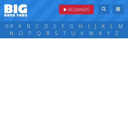
BEGINNERS
0-9
A
B
C
D
E
F
G
H
I
J
K
L
M
N
O
P
Q
R
S
T
U
V
W
X
Y
Z