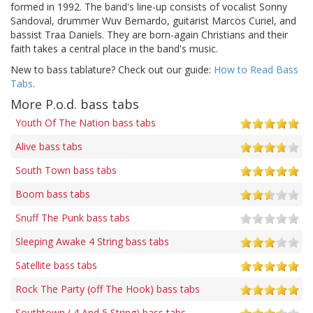
formed in 1992. The band's line-up consists of vocalist Sonny
Sandoval, drummer Wuv Bernardo, guitarist Marcos Curiel, and
bassist Traa Daniels. They are born-again Christians and their
faith takes a central place in the band's music.
New to bass tablature? Check out our guide:
How to Read Bass
Tabs
.
More P.o.d. bass tabs
Youth Of The Nation bass tabs
Alive bass tabs
South Town bass tabs
Boom bass tabs
Snuff The Punk bass tabs
Sleeping Awake 4 String bass tabs
Satellite bass tabs
Rock The Party (off The Hook) bass tabs
Southtown ( 4 And 5 String) bass tabs