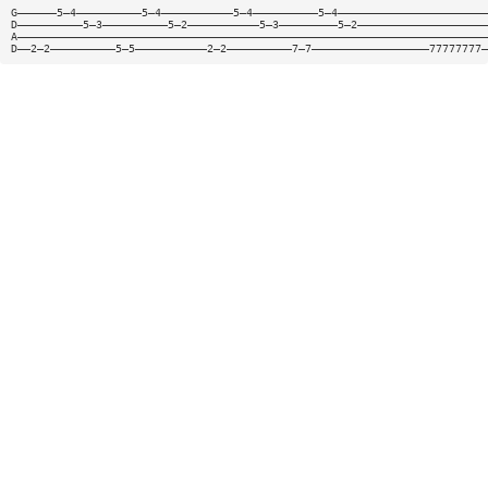
G——————5—4——————————5—4———————————5—4——————————5—4———————————————————————
D——————————5—3——————————5—2———————————5—3—————————5—2————————————————————
A————————————————————————————————————————————————————————————————————————
D——2—2——————————5—5———————————2—2——————————7—7——————————————————77777777—