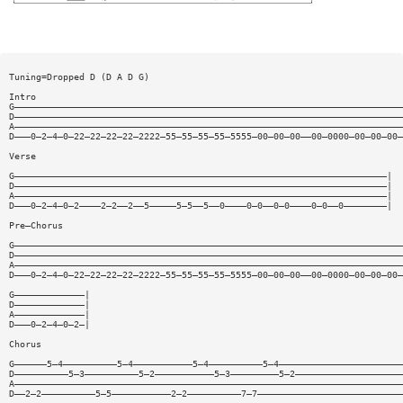
Tuning=Dropped D (D A D G)
Intro
G————————————————————————————————————————————————————————————————————————
D————————————————————————————————————————————————————————————————————————
A————————————————————————————————————————————————————————————————————————
D———0—2—4—0—22—22—22—22—2222—55—55—55—55—5555—00—00—00——00—0000—00—00—00—
Verse
G—————————————————————————————————————————————————————————————————————|
D—————————————————————————————————————————————————————————————————————|
A—————————————————————————————————————————————————————————————————————|
D———0—2—4—0—2————2—2——2——5—————5—5——5——0————0—0——0—0————0—0——0————————|
Pre—Chorus
G————————————————————————————————————————————————————————————————————————
D————————————————————————————————————————————————————————————————————————
A————————————————————————————————————————————————————————————————————————
D———0—2—4—0—22—22—22—22—2222—55—55—55—55—5555—00—00—00——00—0000—00—00—00—
G—————————————|
D—————————————|
A—————————————|
D———0—2—4—0—2—|
Chorus
G——————5—4——————————5—4———————————5—4——————————5—4———————————————————————
D——————————5—3——————————5—2———————————5—3—————————5—2————————————————————
A————————————————————————————————————————————————————————————————————————
D——2—2——————————5—5———————————2—2——————————7—7———————————————————————————