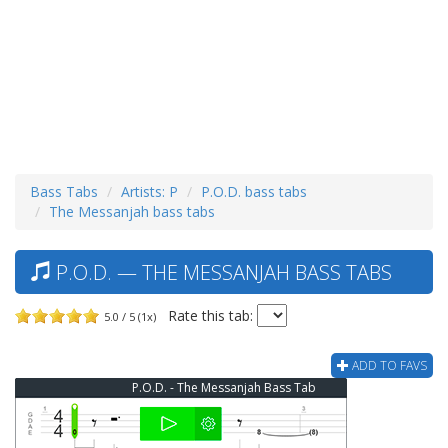
Bass Tabs
Artists: P
P.O.D. bass tabs
The Messanjah bass tabs
P.O.D. — THE MESSANJAH BASS TABS
Rate this tab:
5.0 / 5 (1x)
ADD TO FAVS
P.O.D. - The Messanjah Bass Tab