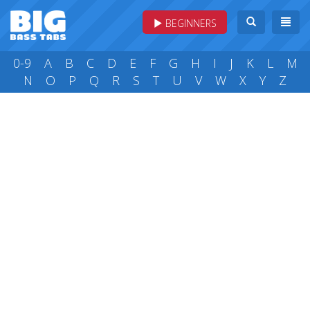
BEGINNERS
0-9
A
B
C
D
E
F
G
H
I
J
K
L
M
N
O
P
Q
R
S
T
U
V
W
X
Y
Z