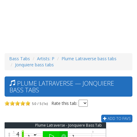
Bass Tabs
Artists: P
Plume Latraverse bass tabs
Jonquiere bass tabs
PLUME LATRAVERSE — JONQUIERE
BASS TABS
Rate this tab:
5.0 / 5 (1x)
ADD TO FAVS
Plume Latraverse - Jonquiere Bass Tab