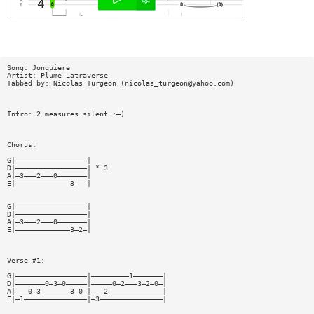
Song: Jonquiere
Artist: Plume Latraverse
Tabbed by: Nicolas Turgeon (
nicolas_turgeon@yahoo.com
)
Intro: 2 measures silent :—)
Chorus:
G|—————————————————|
D|—————————————————| * 3
A|—3———2———0———————|
E|—————————————3———|
G|—————————————————|
D|—————————————————|
A|—3———2———0———————|
E|—————————————3—2—|
Verse #1:
G|—————————————————|—————————1———————|
D|———————0—3—0—————|—————0—2———3—2—0—|
A|———0—3———————3—0—|———2—————————————|
E|—1———————————————|—3———————————————|