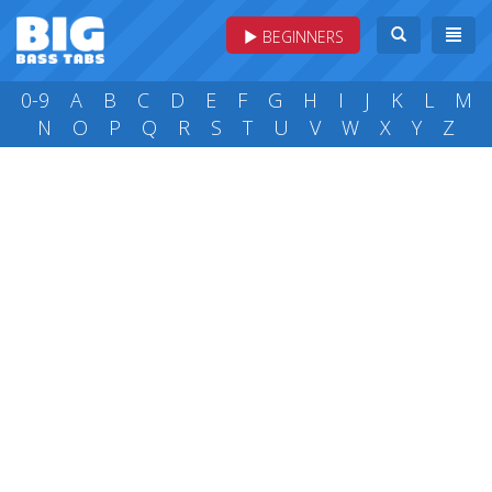
BEGINNERS
0-9
A
B
C
D
E
F
G
H
I
J
K
L
M
N
O
P
Q
R
S
T
U
V
W
X
Y
Z