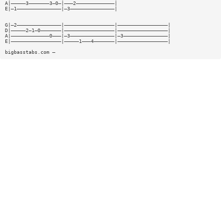
A|—————3———————3—0—|———2—————————————|
E|—1———————————————|—3———————————————|
G|—2———————————————|—————————————————|—————————————————|
D|—————2—1—0———————|—————————————————|—————————————————|
A|—————————————0———|—3———————————————|—3———————————————|
E|—————————————————|—————1———4———————|—————————————————|
bigbasstabs.com —