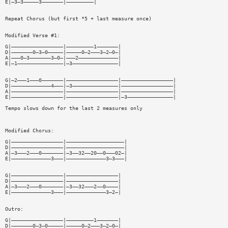
E|—3—3—————3———————|—————————|
Repeat Chorus (but first *5 + last measure once)
Modified Verse #1:
G|—————————————————|—————————1———————|
D|———————0—3—0—————|—————0—2———3—2—0—|
A|———0—3———————3—0—|———2—————————————|
E|—1———————————————|—3———————————————|
G|—2———1———0———————|—————————————————|—————————————————|
D|—————————————4———|—3———————————————|—————————————————|
A|—————————————————|—————————————————|—————————————————|
E|—————————————————|—————————————————|—3———————————————|
Tempo slows down for the last 2 measures only
Modified Chorus:
G|—————————————————|———————————————————|
D|—————————————————|———————————————————|
A|—3———2———0———————|—3——32——20——0———02—|
E|—————————————3———|—————————————3—3———|
G|—————————————————|—————————————————|
D|—————————————————|—————————————————|
A|—3———2———0———————|—3——32———2——0————|
E|—————————————3———|—————————————3—2—|
Outro:
G|—————————————————|—————————1———————|
D|———————0—3—0—————|—————0—2———3—2—0—|