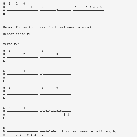
G|—2———1———0———————|—————————————————|—————————————————|
D|—————————————4———|—3———————————————|—5—————5—5—3—2—0—|
A|—————————————————|—————————3———————|—————————————————|
E|—————————————————|—————————————————|—————————————————|
Repeat Chorus (but first *5 + last measure once)
Repeat Verse #1
Verse #2:
G|—2———————————————|—0———————————————|
D|—————————2———————|—————————0———————|
A|—————————————————|—————————————————|
E|—————————————————|—————————————————|
G|—2———————4———————|—————————————————|
D|—————————————————|—3———————————————|
A|—————————————————|—————————————————|
E|—————————————————|—————————————————|
G|—2———————————————|—0———————0———————|
D|—————————————————|—————————————————|
A|—————————————————|—————————————————|
E|—————————————————|—————————————————|
G|—2———————4———————|—————————————————|
D|—————————————————|—3—3—2—2—0—0—————|
A|—————————————————|—————————————3—3—|
E|—————————————————|—————————————————|
G|—————————————————|—————————|
D|—————————————————|———0—1—2—| (this last measure half length)
A|—————3—3———0—1—2—|—3———————|