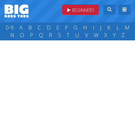
BEGINNERS
0-9
A
B
C
D
E
F
G
H
I
J
K
L
M
N
O
P
Q
R
S
T
U
V
W
X
Y
Z