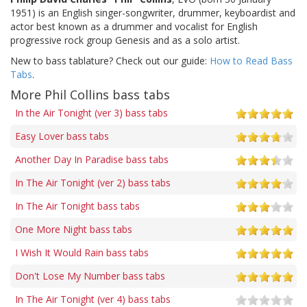
1951) is an English singer-songwriter, drummer, keyboardist and
actor best known as a drummer and vocalist for English
progressive rock group Genesis and as a solo artist.
New to bass tablature? Check out our guide:
How to Read Bass
Tabs
.
More Phil Collins bass tabs
In the Air Tonight (ver 3) bass tabs
Easy Lover bass tabs
Another Day In Paradise bass tabs
In The Air Tonight (ver 2) bass tabs
In The Air Tonight bass tabs
One More Night bass tabs
I Wish It Would Rain bass tabs
Don't Lose My Number bass tabs
In The Air Tonight (ver 4) bass tabs