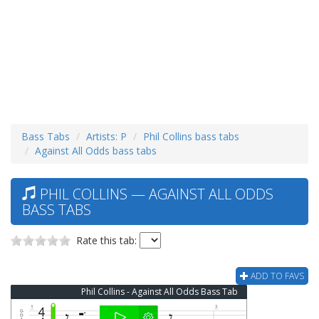
Bass Tabs
Artists: P
Phil Collins bass tabs
Against All Odds bass tabs
PHIL COLLINS — AGAINST ALL ODDS
BASS TABS
Rate this tab:
ADD TO FAVS
Phil Collins - Against All Odds Bass Tab