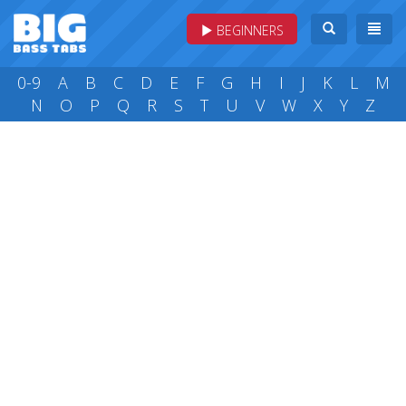
BEGINNERS
0-9
A
B
C
D
E
F
G
H
I
J
K
L
M
N
O
P
Q
R
S
T
U
V
W
X
Y
Z