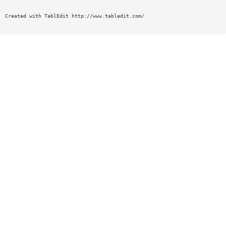
Created with TablEdit http://www.tabledit.com/