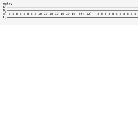
outro
G]———————————————————————————————————————————————————————————————————————
D]———————————————————————————————————————————————————————————————————————
A]—8—8—8—8—8—8—8—8—10—10—10—10—10—10—10——5(x 12)———5—5—5—5—8—8—8—8—8—8—8—
E]———————————————————————————————————————————————————————————————————————