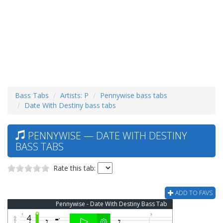
Bass Tabs
Artists: P
Pennywise bass tabs
Date With Destiny bass tabs
PENNYWISE — DATE WITH DESTINY
BASS TABS
Rate this tab:
ADD TO FAVS
Pennywise - Date With Destiny Bass Tab