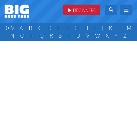
BEGINNERS
0-9
A
B
C
D
E
F
G
H
I
J
K
L
M
N
O
P
Q
R
S
T
U
V
W
X
Y
Z