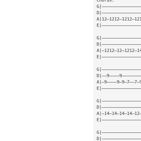
G|———————————————
D|———————————————
A|12—1212—1212—12
E|———————————————
G|———————————————
D|———————————————
A|—1212—12—1212—1
E|———————————————
G|———————————————
D|——9————9———————
A|—9————9—9—7——7—
E|———————————————
G|———————————————
D|———————————————
A|—14—14—14—14—12
E|———————————————
G|———————————————
D|———————————————