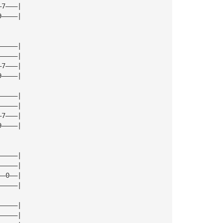
—7———|
9————|
—————|
—————|
—7———|
9————|
—————|
—————|
—7———|
9————|
—————|
—————|
——0——|
—————|
—————|
—————|