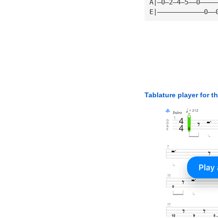
A|—0—2—4—5——0————
E|————————————0——
Tablature player for t