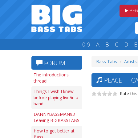
BEG
0-9
A
B
C
D
E
Bass Tabs
Artists
FORUM
The introductions
PEACE — CA
thread!
Things I wish I knew
Rate this
before playing live/in a
band
DANNYBASSMAN93
Leaving BIGBASSTABS
How to get better at
Bass