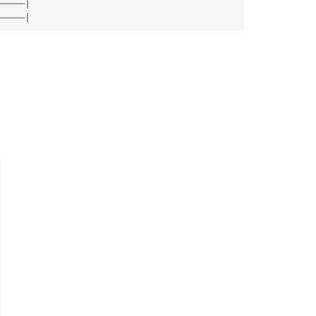
—————|
—————|