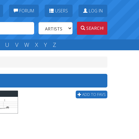
FORUM
USERS
LOG IN
SEARCH!
U
V
W
X
Y
Z
ADD TO FAVS