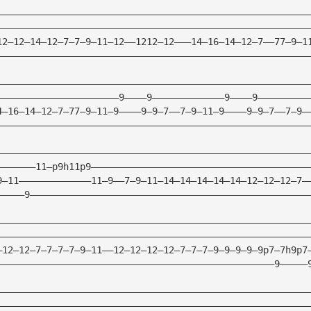
————————————————————————————————————————————————————————
————————————————————————————————————————————————————————
12—12—14—12—7—7—9—11—12——1212—12———14—16—14—12—7——77—9—1
————————————————————————————————————————————————————————
————————————————————————————————————————————————————————
——————————————————————9————9—————————————9————9—————————
4—16—14—12—7—77—9—11—9————9—9—7——7—9—11—9————9—9—7——7—9—
————————————————————————————————————————————————————————
————————————————————————————————————————————————————————
———————11—p9h11p9———————————————————————————————————————
9—11—————————————11—9——7—9—11—14—14—14—14—14—12—12—12—7—
—————9——————————————————————————————————————————————————
————————————————————————————————————————————————————————
————————————————————————————————————————————————————————
—12—12—7—7—7—7—9—11——12—12—12—12—7—7—7—9—9—9—9—9p7—7h9p7
——————————————————————————————————————————————————9—————
————————————————————————————————————————————————————————
————————————————————————————————————————————————————————