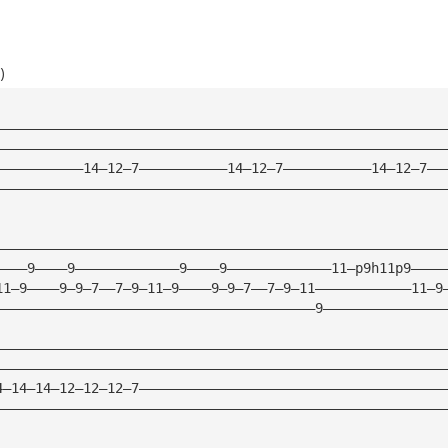
)
————————————————————————————————————————————————————————
————————————————————————————————————————————————————————
———————————14—12—7———————————14—12—7———————————14—12—7——
————————————————————————————————————————————————————————
————————————————————————————————————————————————————————
————9————9—————————————9————9—————————————11—p9h11p9————
11—9————9—9—7——7—9—11—9————9—9—7——7—9—11————————————11—9
————————————————————————————————————————9———————————————
————————————————————————————————————————————————————————
————————————————————————————————————————————————————————
4—14—14—12—12—12—7——————————————————————————————————————
————————————————————————————————————————————————————————