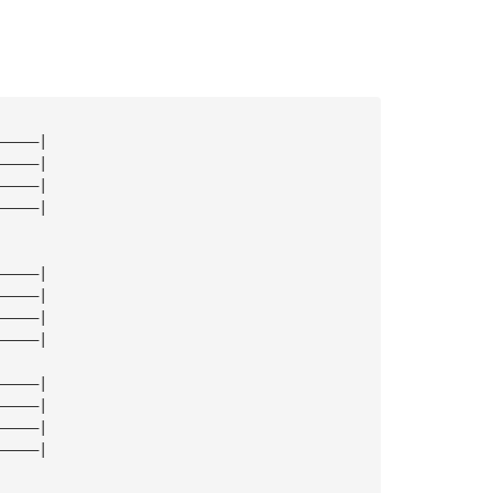
—————|
—————|
—————|
—————|
—————|
—————|
—————|
—————|
—————|
—————|
—————|
—————|