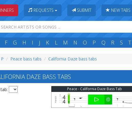
INNERS
REQUESTS
SUBMIT
NEW TABS
F
G
H
I
J
K
L
M
N
O
P
Q
R
S
T
: P
Peace bass tabs
California Daze bass tabs
LIFORNIA DAZE BASS TABS
Peace - California Daze Bass Tab
 tab: