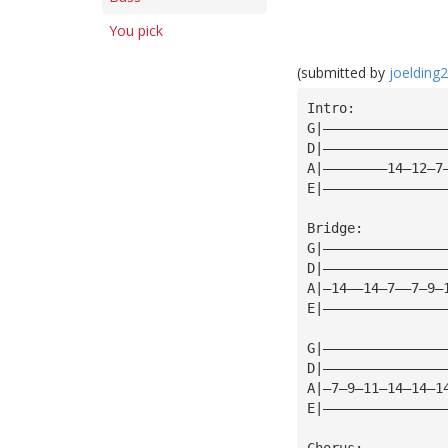
You pick
(submitted by
joelding2
Intro:
G|———————————————
D|———————————————
A|————————14—12—7
E|———————————————
Bridge:
G|———————————————
D|———————————————
A|—14——14—7——7—9—
E|———————————————
G|———————————————
D|———————————————
A|—7—9—11—14—14—1
E|———————————————
Chorus: