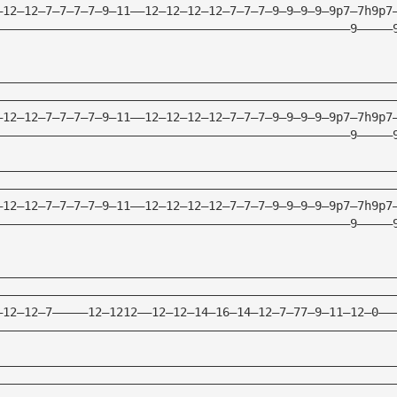
—12—12—7—7—7—7—9—11——12—12—12—12—7—7—7—9—9—9—9—9p7—7h9p7
——————————————————————————————————————————————————9—————
————————————————————————————————————————————————————————
————————————————————————————————————————————————————————
—12—12—7—7—7—7—9—11——12—12—12—12—7—7—7—9—9—9—9—9p7—7h9p7
——————————————————————————————————————————————————9—————
————————————————————————————————————————————————————————
————————————————————————————————————————————————————————
—12—12—7—7—7—7—9—11——12—12—12—12—7—7—7—9—9—9—9—9p7—7h9p7
——————————————————————————————————————————————————9—————
————————————————————————————————————————————————————————
————————————————————————————————————————————————————————
—12—12—7—————12—1212——12—12—14—16—14—12—7—77—9—11—12—0——
————————————————————————————————————————————————————————
————————————————————————————————————————————————————————
————————————————————————————————————————————————————————