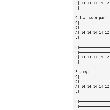
A|—14—14—14—14—12
E|———————————————
Guitar solo part:
G|———————————————
D|———————————————
A|—14—14—14—14—12
E|———————————————
G|———————————————
D|———————————————
A|—14—14—14—14—12
E|———————————————
Ending:
G|———————————————
D|———————————————
A|—14—14—14—14—12
E|———————————————
G|———————————————
D|———————————————