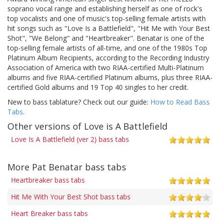
soprano vocal range and establishing herself as one of rock's
top vocalists and one of music's top-selling female artists with
hit songs such as "Love Is a Battlefield", "Hit Me with Your Best
Shot", "We Belong" and "Heartbreaker". Benatar is one of the
top-selling female artists of all-time, and one of the 1980s Top
Platinum Album Recipients, according to the Recording Industry
Association of America with two RIAA-certified Multi-Platinum
albums and five RIAA-certified Platinum albums, plus three RIAA-
certified Gold albums and 19 Top 40 singles to her credit.
New to bass tablature? Check out our guide:
How to Read Bass
Tabs
.
Other versions of Love is A Battlefield
Love Is A Battlefield (ver 2) bass tabs
More Pat Benatar bass tabs
Heartbreaker bass tabs
Hit Me With Your Best Shot bass tabs
Heart Breaker bass tabs