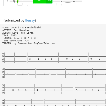
(submitted by
lbassy
)
SONG: Love is A Battlefield
ARTIST: Pat Benatar
ALBUM: Live From Earth
YEAR: 1983
TUNING: Drop—D (D A D G)
TIME SIGNATURE: 4/4
TABBED: by Seanmo for BigBassTabs.com
G|——————|————————|—————————————————————|————————————————————|————————————
D|——————|————————|—————————————————————|————————————————————|————————————
A|——————|————————|—5—————5————0———5————|—————0———3————3—————|—0—————0————
D|——————|————————|—————————————————————|————————————————————|————————————
G|—————————————————————|————————————————————|——————————————————|—————————
D|—————————————————————|————————————————————|——————————————————|—————————
A|—5—————5————0———5————|—————0———3————3—————|—0—————0—————1————|—1——————1
D|—————————————————————|————————————————————|——————————————————|—————————
G|————————————————————|——————————————————|————————|—————————————————————|
D|————————————————————|——————————————————|————————|—————————————————————|
A|—————0———3————3—————|—0—————0—————1————|—1——————|—5—————5————0———5————|
D|————————————————————|——————————————————|————————|—————————————————————|
G|——————————————————|————————|—————————————————————|————————————————————|
D|——————————————————|————————|—————————————————————|————————————————————|
A|—0—————0—————1————|—1——————|—5—————5————0———5————|—————0———3————3—————|