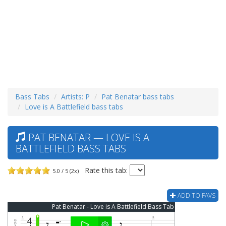
Bass Tabs
Artists: P
Pat Benatar bass tabs
Love is A Battlefield bass tabs
PAT BENATAR — LOVE IS A
BATTLEFIELD BASS TABS
Rate this tab:
5.0 / 5 (2x)
ADD TO FAVS
Pat Benatar - Love is A Battlefield Bass Tab