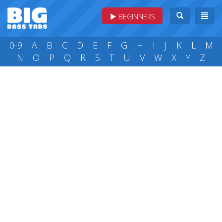
BEGINNERS
0-9
A
B
C
D
E
F
G
H
I
J
K
L
M
N
O
P
Q
R
S
T
U
V
W
X
Y
Z