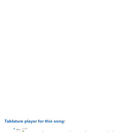
Tablature player for this song: