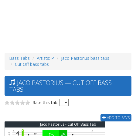
Bass Tabs
Artists: P
Jaco Pastorius bass tabs
Cut Off bass tabs
JACO PASTORIUS — CUT OFF BASS
TABS
Rate this tab:
ADD TO FAVS
Jaco Pastorius - Cut Off Bass Tab