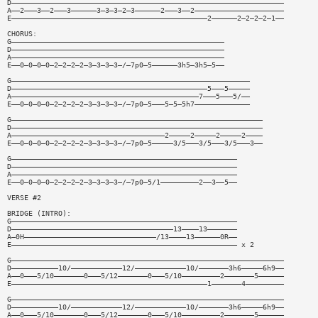
D————————————————————————————————————————————————————————————————
A——2———3——2———3——————3—3—3—2—3——————2———3——2—————————————————————
E——————————————————————————————————————————————2——————2—2—2—2—1——
CHORUS:
G——————————————————————————————————————————————————
D——————————————————————————————————————————————————
A——————————————————————————————————————————————————
E——0—0—0—0—2—2—2—2—3—3—3—3—/—7p0—5——————3h5—3h5—5——
G————————————————————————————————————————————————————————
D——————————————————————————————————————————————5———5—————
A————————————————————————————————————————————7———5———5/——
E——0—0—0—0—2—2—2—2—3—3—3—3—/—7p0—5———5—5—5h7—————————————
G———————————————————————————————————————————————————————————
D———————————————————————————————————————————————————————————
A————————————————————————————————————2—————2—————2—————2————
E——0—0—0—0—2—2—2—2—3—3—3—3—/—7p0—5—————3/5———3/5———3/5———3——
G—————————————————————————————————————————————————————
D—————————————————————————————————————————————————————
A—————————————————————————————————————————————————————
E——0—0—0—0—2—2—2—2—3—3—3—3—/—7p0—5/1—————————2——3——5——
VERSE #2
BRIDGE (INTRO):
G—————————————————————————————————————————————————————
D——————————————————————————————————————13————13———————
A—0H———————————————————————————————/13————13——————0R——
E————————————————————————————————————————————————————— x 2
G————————————————————————————————————————————————————————————————
D———————————10/————————————12/————————————10/———————3h6—————6h9——
A——0———5/10———————0———5/12———————0———5/10—————————2———————5——————
E——————————————————————————————————————————————1———————4—————————
G————————————————————————————————————————————————————————————————
D———————————10/————————————12/————————————10/———————3h6—————6h9——
A——0———5/10———————0———5/12———————0———5/10—————————2———————5——————