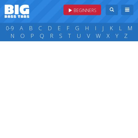
BEGINNERS
0-9
A
B
C
D
E
F
G
H
I
J
K
L
M
N
O
P
Q
R
S
T
U
V
W
X
Y
Z