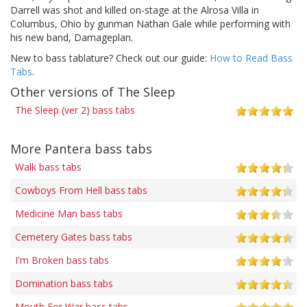
Darrell was shot and killed on-stage at the Alrosa Villa in
Columbus, Ohio by gunman Nathan Gale while performing with
his new band, Damageplan.
New to bass tablature? Check out our guide:
How to Read Bass
Tabs
.
Other versions of The Sleep
The Sleep (ver 2) bass tabs
More Pantera bass tabs
Walk bass tabs
Cowboys From Hell bass tabs
Medicine Man bass tabs
Cemetery Gates bass tabs
I'm Broken bass tabs
Domination bass tabs
Mouth For War bass tabs