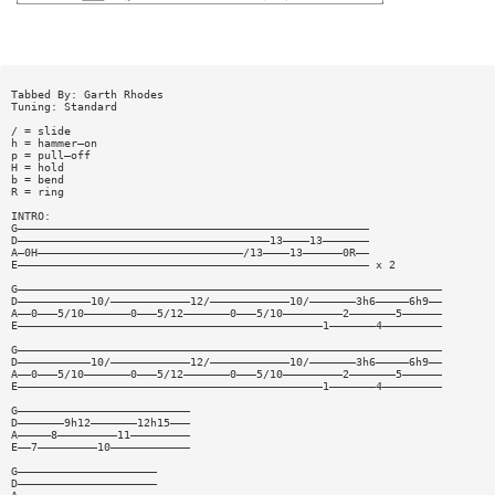
Tabbed By: Garth Rhodes
Tuning: Standard
/ = slide
h = hammer—on
p = pull—off
H = hold
b = bend
R = ring
INTRO:
G—————————————————————————————————————————————————————
D——————————————————————————————————————13————13———————
A—0H———————————————————————————————/13————13——————0R——
E————————————————————————————————————————————————————— x 2
G————————————————————————————————————————————————————————————————
D———————————10/————————————12/————————————10/———————3h6—————6h9——
A——0———5/10———————0———5/12———————0———5/10—————————2———————5——————
E——————————————————————————————————————————————1———————4—————————
G————————————————————————————————————————————————————————————————
D———————————10/————————————12/————————————10/———————3h6—————6h9——
A——0———5/10———————0———5/12———————0———5/10—————————2———————5——————
E——————————————————————————————————————————————1———————4—————————
G——————————————————————————
D———————9h12———————12h15———
A—————8—————————11—————————
E——7—————————10————————————
G—————————————————————
D—————————————————————