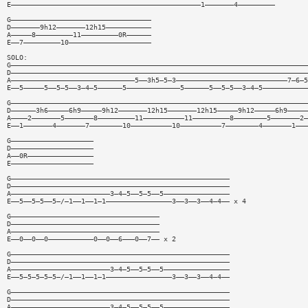
E——————————————————————————————————————————————1———————4—————————
G——————————————————————————————————
D———————9h12———————12h15———————————
A—————8—————————11—————————0R——————
E——7—————————10————————————————————
SOLO:
G————————————————————————————————————————————————————————————————————————
D————————————————————————————————————————————————————————————————————————
A——————————————————————————————5——3h5—5—3———————————————————————————7—6—5
E——5—————5——5—5——3—4—5——————5—————————————5——————5——5—5——3—4—5———————————
G————————————————————————————————————————————————————————————————————————
D——————3h6—————6h9—————9h12———————12h15———————12h15—————9h12—————6h9—————
A————2———————5———————8—————————11——————————11—————————8————————5———————2—
E——1———————4———————7————————10——————————10——————————7————————4———————1———
G————————————————————
D————————————————————
A——0R————————————————
E————————————————————
G—————————————————————————————————————————————————————
D—————————————————————————————————————————————————————
A————————————————————————3—4—5——5—5——5————————————————
E——5——5—5——5—/—1——1——1—1————————————————3——3——3——4—4—— x 4
G————————————————————————————————————
D————————————————————————————————————
A————————————————————————————————————
E——0——0——0———————————0——0——6———0——7—— x 2
G—————————————————————————————————————————————————————
D—————————————————————————————————————————————————————
A————————————————————————3—4—5——5—5——5————————————————
E——5—5—5—5—5—/—1——1——1—1————————————————3——3——3——4—4——
G—————————————————————————————————————————————————————
D—————————————————————————————————————————————————————
A————————————————————————3—4—5——5—5——5————————————————