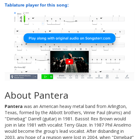
Tablature player for this song:
About Pantera
Pantera
was an American heavy metal band from Arlington,
Texas, formed by the Abbott brothers, Vinnie Paul (drums) and
"Dimebag" Darrell (guitar) in 1981. Bassist Rex Brown would
join in late 1981 with vocalist Terry Glaze. In 1987 Phil Anselmo
would become the group's lead vocalist. After disbanding in
2003, any hope of a reunion were lost in 2004, when "Dimebag"