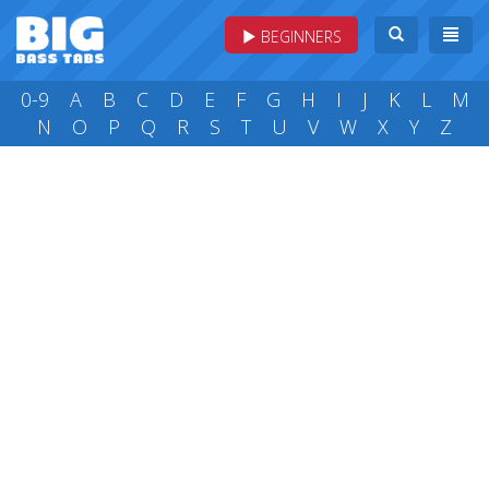
BEGINNERS
0-9
A
B
C
D
E
F
G
H
I
J
K
L
M
N
O
P
Q
R
S
T
U
V
W
X
Y
Z