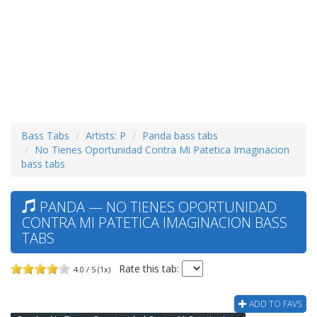
Bass Tabs
Artists: P
Panda bass tabs
No Tienes Oportunidad Contra Mi Patetica Imaginacion
bass tabs
PANDA — NO TIENES OPORTUNIDAD
CONTRA MI PATETICA IMAGINACION BASS
TABS
Rate this tab:
4.0 / 5 (1x)
ADD TO FAVS