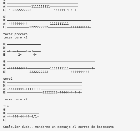
D|——————————————————————————————————————
A|—————————————1111111111———————————————
E|—4—2222222222————————————444444—4—4—4—
G|—————————————————————————————————————————————
D|—————————————————————————————————————————————
A|—4444444444————————————1111111111————————————
E|————————————2222222222————————————4444444444—
tocar precoro
tocar coro x2
G|——————————————————
D|——————————————————
A|—4~——4————1~—1————
E|——————2~——————4~——
G|———————————————————————————————————————————————
D|———————————————————————————————————————————————
A|—4444444444————————————1111111111————————————4—
E|————————————2222222222————————————4444444444———
coro2
G|————————————————————————————————————————
D|————————————————————————————————————————
A|—44444444—11111111——————————————————————
E|———————————————————22222222—44444—4—4—4—
tocar coro x2
fin
G|—————————————————
D|—————————————————
A|—4—444—44—44—4/1—
E|—————————————————
Cualquier duda.. mandarme un mensaje al correo de bassmasta