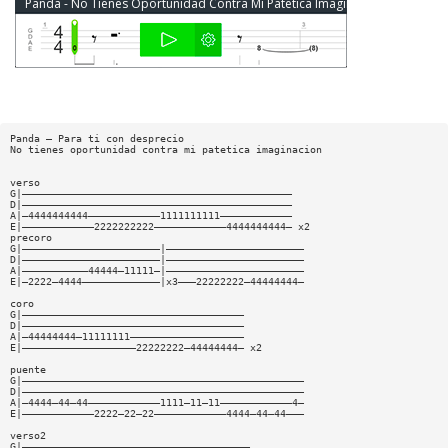
Panda - No Tienes Oportunidad Contra Mi Patetica Imaginacion Bass Tab
Panda — Para ti con desprecio
No tienes oportunidad contra mi patetica imaginacion
verso
G|—————————————————————————————————————————————
D|—————————————————————————————————————————————
A|—4444444444————————————1111111111————————————
E|————————————2222222222————————————4444444444— x2
precoro
G|———————————————————————|———————————————————————
D|———————————————————————|———————————————————————
A|———————————44444—11111—|———————————————————————
E|—2222—4444—————————————|x3———22222222—44444444—
coro
G|—————————————————————————————————————
D|—————————————————————————————————————
A|—44444444—11111111———————————————————
E|———————————————————22222222—44444444— x2
puente
G|———————————————————————————————————————————————
D|———————————————————————————————————————————————
A|—4444—44—44————————————1111—11—11————————————4—
E|————————————2222—22—22————————————4444—44—44———
verso2
G|——————————————————————————————————————