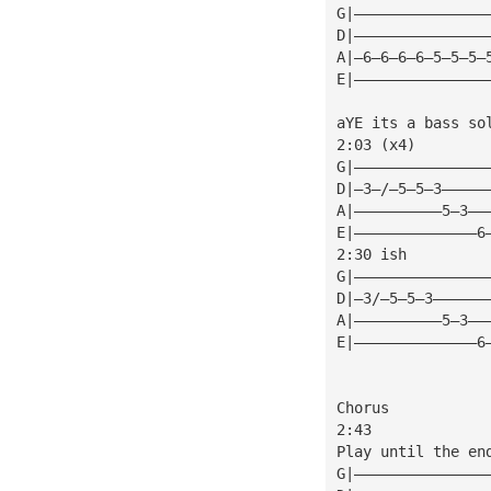
G|———————————————
D|———————————————
A|—6—6—6—6—5—5—5—
E|———————————————
aYE its a bass so
2:03 (x4)
G|———————————————
D|—3—/—5—5—3—————
A|——————————5—3——
E|——————————————6
2:30 ish
G|———————————————
D|—3/—5—5—3——————
A|——————————5—3——
E|——————————————6
Chorus
2:43
Play until the en
G|———————————————