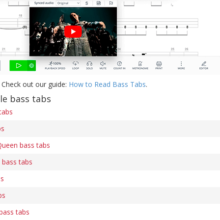
 Check out our guide:
How to Read Bass Tabs
.
le bass tabs
tabs
bs
Queen bass tabs
 bass tabs
bs
bs
bass tabs