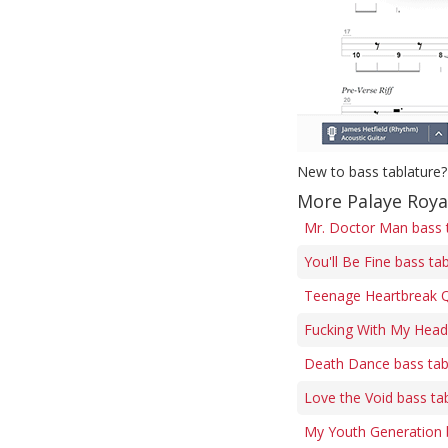
New to bass tablature?
More Palaye Roya
Mr. Doctor Man bass 
You'll Be Fine bass ta
Teenage Heartbreak 
Fucking With My Head
Death Dance bass ta
Love the Void bass ta
My Youth Generation 