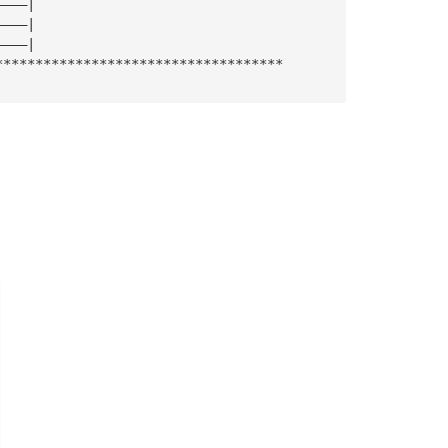
————|
————|
————|
************************************