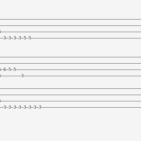
————————————————————————————————————————————————————————
————————————————————————————————————————————————————————
5———————————————————————————————————————————————————————
——3—3—3—3—5—5———————————————————————————————————————————
————————————————————————————————————————————————————————
————————————————————————————————————————————————————————
6—6—5—5—————————————————————————————————————————————————
5————————3——————————————————————————————————————————————
————————————————————————————————————————————————————————
————————————————————————————————————————————————————————
5———————————————————————————————————————————————————————
——3—3—3—3—3—3—3—3———————————————————————————————————————