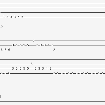
————————————————————————————————————————————————————————
————————————————————————————————————————————————————————
5———————————————————————————————————————————————————————
——3—3—3—3—5—5———————————————————————————————————————————
lo
————————————————————————————————————————————————————————
——————————————————3—————————————————————————————————————
———————3—5—5—5—5————5—3—3—4—3———————————————————————————
—6—6—6———————————————————————2——————————————————————————
————————————————————————————————————————————————————————
—————————————————3——————————————————————————————————————
———————3—5—5—5—5———5—3—3—4—3————————————————————————————
—6—6—6———————————————————————2—5—5—5—5—5—5—5—5—5—5—5—5—5
d
————————————————————————————————————————————————————————