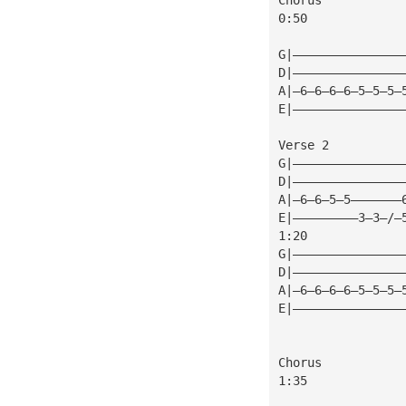
0:50
G|———————————————
D|———————————————
A|—6—6—6—6—5—5—5—
E|———————————————
Verse 2
G|———————————————
D|———————————————
A|—6—6—5—5———————
E|—————————3—3—/—
1:20
G|———————————————
D|———————————————
A|—6—6—6—6—5—5—5—
E|———————————————
Chorus
1:35