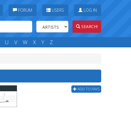
FORUM
USERS
LOG IN
SEARCH!
U
V
W
X
Y
Z
ADD TO FAVS