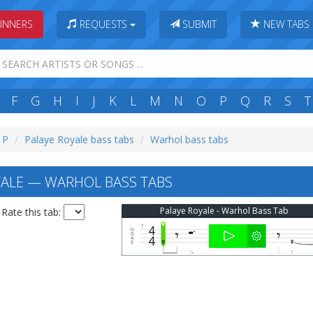
INNERS
REQUESTS
SUBMIT
NEW TABS
F
G
H
I
J
K
L
M
N
O
P
Q
R
S
T
: P
Palaye Royale bass tabs
Warhol bass tabs
ALE — WARHOL BASS TABS
Palaye Royale - Warhol Bass Tab
Rate this tab: