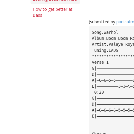
How to get better at
Bass
(submitted by
panicat
Song:Warhol
Album:Boom Boom R
Artist:Palaye Roy
Tuning:EADG
*****************
Verse 1
G|———————————————
D|———————————————
A|—6—6—5—5———————
E|—————————3—3—\—
|0:20|
G|———————————————
D|———————————————
A|—6—6—6—6—5—5—5—
E|———————————————
Chorus