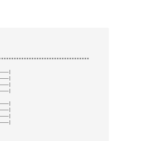
************************************
————|
————|
————|
————|
————|
————|
————|
————|