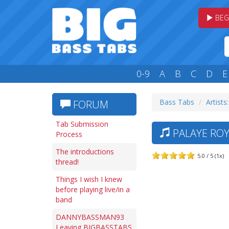
BEG
0-9
A
B
C
D
E
Bass Tabs
Artists
FORUM
Tab Submission
PALAYE ROY
Process
The introductions
5.0 / 5 (1x)
thread!
Things I wish I knew
before playing live/in a
band
DANNYBASSMAN93
Leaving BIGBASSTABS