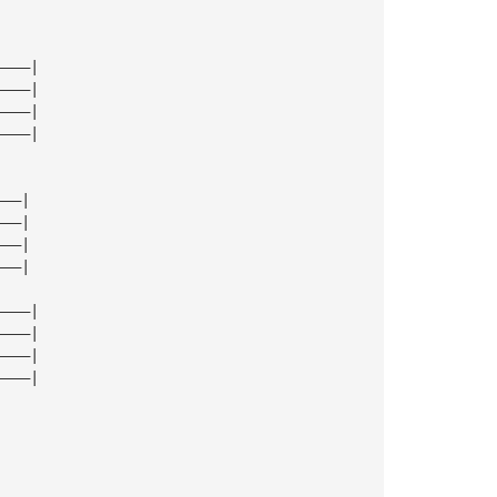
————|
————|
————|
————|
———|
———|
———|
———|
————|
————|
————|
————|