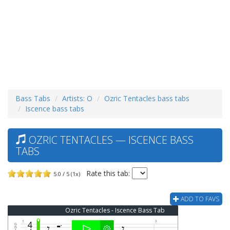
Bass Tabs
Artists: O
Ozric Tentacles bass tabs
Iscence bass tabs
OZRIC TENTACLES — ISCENCE BASS
TABS
Rate this tab:
5.0 / 5 (1x)
ADD TO FAVS
Ozric Tentacles - Iscence Bass Tab