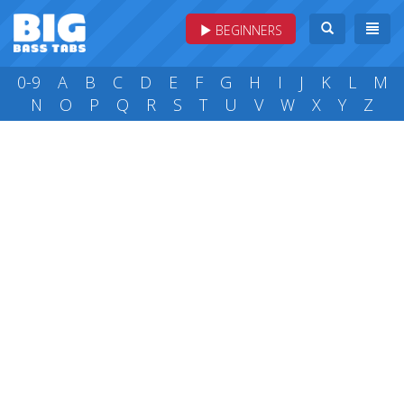
BEGINNERS
0-9
A
B
C
D
E
F
G
H
I
J
K
L
M
N
O
P
Q
R
S
T
U
V
W
X
Y
Z