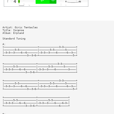
Artist: Ozric Tentacles
Title: Iscense
Album: Erpland
Standard Tuning
A:
+——————————————————————+—————————————3—3————————+
|———————5—5————————————|———————5—5———————5——————|
|—3—3——3————6——6———————|—3—3——3————6——————6——3——|
+———————————————3——3—6—+——————————————————————5—+
+—————————————————————+—————————————3—3—————————+
|——————5—5————————————|———————5—5———————5———————|
|—3—3—3————6——6———————|—3—3——3————6————————3————|
+——————————————3——3—6—+—————————————————————————+
+——————————————————————+—————————————3—3————————+
|———————5—5————————————|———————5—5———————5——————|
|—3—3——3————6——6———————|—3—3——3————6——————6——3——|
+———————————————3——3—6—+——————————————————————5—+
+—————————————————————+————————————————————+
|——————5—5————————————|———————5—5——————————|
|—3—3—3————6——6———————|—3—3——3————6————6—3—|
+——————————————3——3—6—+——————————————6—————+