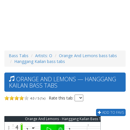
Bass Tabs
Artists: O
Orange And Lemons bass tabs
Hanggang Kailan bass tabs
ORANGE AND LEMONS — HANGGANG
KAILAN BASS TABS
Rate this tab:
4.0 / 5 (1x)
ADD TO FAVS
Orange And Lemons - Hanggang Kailan Bass Tab