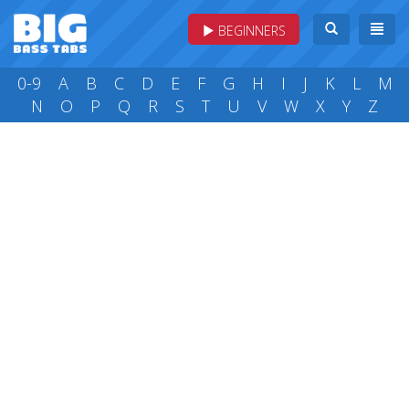
BEGINNERS
0-9
A
B
C
D
E
F
G
H
I
J
K
L
M
N
O
P
Q
R
S
T
U
V
W
X
Y
Z