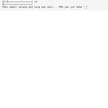
A|—5————————————————| x4
E|——————————————————|
Paki email nalang ako kung may mali... 90% yan yun hehe ^_^