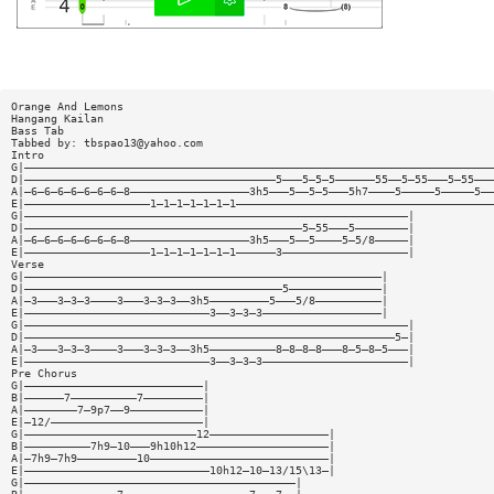
Orange And Lemons
Hangang Kailan
Bass Tab
Tabbed by:
tbspao13@yahoo.com
Intro
G|———————————————————————————————————————————————————————————————————————
D|——————————————————————————————————————5———5—5—5——————55——5—55———5—55———
A|—6—6—6—6—6—6—6—8——————————————————3h5———5——5—5———5h7————5—————5—————5——
E|———————————————————1—1—1—1—1—1—1———————————————————————————————————————
G|——————————————————————————————————————————————————————————|
D|——————————————————————————————————————————5—55———5————————|
A|—6—6—6—6—6—6—6—8——————————————————3h5———5——5————5—5/8—————|
E|———————————————————1—1—1—1—1—1—1——————3———————————————————|
Verse
G|——————————————————————————————————————————————————————|
D|———————————————————————————————————————5——————————————|
A|—3———3—3—3————3———3—3—3——3h5—————————5———5/8——————————|
E|————————————————————————————3——3—3—3——————————————————|
G|——————————————————————————————————————————————————————————|
D|————————————————————————————————————————————————————————5—|
A|—3———3—3—3————3———3—3—3——3h5——————————8—8—8—8———8—5—8—5———|
E|————————————————————————————3——3—3—3——————————————————————|
Pre Chorus
G|———————————————————————————|
B|——————7——————————7—————————|
A|————————7—9p7——9———————————|
E|—12/———————————————————————|
G|——————————————————————————12——————————————————|
B|——————————7h9—10———9h10h12————————————————————|
A|—7h9—7h9—————————10———————————————————————————|
E|————————————————————————————10h12—10—13/15\13—|
G|—————————————————————————————————————————|