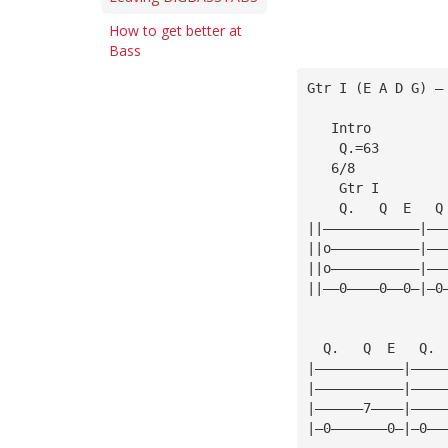
How to get better at
Bass
Gtr I (E A D G) —
   Intro
    Q.=63        
   6/8
    Gtr I
    Q.   Q  E   Q
||————————————|——
||o———————————|——
||o———————————|——
||——0————0——0—|—0
  Q.   Q  E   Q. 
|———————————|————
|———————————|————
|——————7————|————
|—0———————0—|—0——