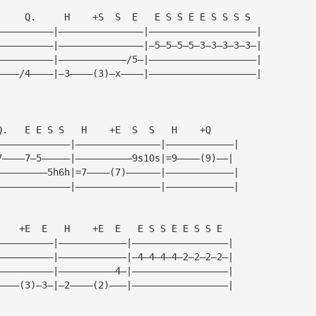
.    Q.     H    +S  S  E   E S S E E S S S S
——————————|———————————————|———————————————————|
——————————|———————————————|—5—5—5—5—3—3—3—3—3—|
——————————|————————————/5—|———————————————————|
————/4————|—3————(3)—x————|———————————————————|
Q.   E E S S   H    +E  S  S   H    +Q
—————————————|———————————————|————————————|
7————7—5—————|——————————9s10s|=9————(9)——|
—————————5h6h|=7————(7)——————|————————————|
—————————————|———————————————|————————————|
    +E  E   H    +E  E   E S S E E S S E
——————————|————————————|—————————————————|
——————————|————————————|—4—4—4—4—2—2—2—2—|
——————————|——————————4—|—————————————————|
————(3)—3—|—2————(2)———|—————————————————|