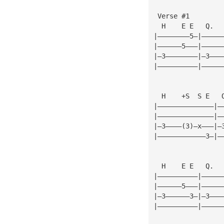
 Verse #1
  H    E E   Q.  
|————————5—|—————
|——————5———|—————
|—3————————|—3———
|——————————|—————
  H    +S  S E   
|——————————————|—
|——————————————|—
|—3————(3)—x———|—
|————————————3—|—
  H    E E   Q.  
|——————————|—————
|——————5———|—————
|—3——————3—|—3———
|——————————|—————