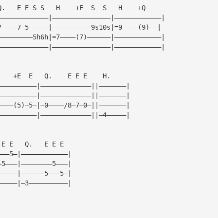
Q.   E E S S   H    +E  S  S   H    +Q
—————————————|———————————————|————————————|
7————7—5—————|——————————9s10s|=9————(9)——|
—————————5h6h|=7————(7)——————|————————————|
—————————————|———————————————|————————————|
    +E  E   Q.    E E E    H.
——————————|—————————————||———————|
——————————|—————————————||———————|
————(5)—5—|—0————/8—7—0—||———————|
——————————|—————————————||—4—————|
 E E   Q.   E E E
———5—|————————————|
—5———|————————5———|
—————|——————5———5—|
—————|—3——————————|