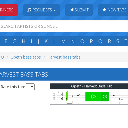
INNERS
REQUESTS
SUBMIT
NEW TABS
F
G
H
I
J
K
L
M
N
O
P
Q
R
S
T
: O
Opeth bass tabs
Harvest bass tabs
RVEST BASS TABS
Opeth - Harvest Bass Tab
Rate this tab: