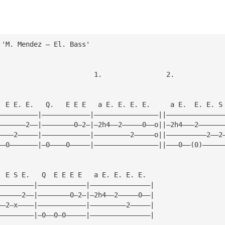
 'M. Mendez — El. Bass'
                        1.                2.
  E E. E.   Q.   E E E   a E. E. E. E.     a E.  E. E. S
——————————|————————————|————————————————||——————————————
———————2——|————————0—2—|—2h4——2—————0——o||—2h4———2——————
————2—————|————————————|—————————2—————o||——————————2——2
——0———————|—0————0—————|————————————————||———0——(0)—————
  E S E.   Q  E E E E   a E. E. E. E.
—————————|————————————|———————————————|
——————2——|————————0—2—|—2h4——2—————0——|
——2—x————|————————————|—————————2—————|
—————————|—0——0—0—————|———————————————|