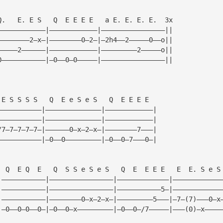
Q.   E. E S   Q  E E E E   a E. E. E. E.  3x
————————————|————————————|————————————————||
————————2—x—|————————0—2—|—2h4——2—————0——o||
—————2——————|————————————|—————————2—————o||
0———————————|—0——0—0—————|————————————————||
 E S S S S   Q  E e S e S   Q  E E E E
———————————|——————————————|————————————|
———————————|——————————————|————————————|
/7—7—7—7—7—|——————0—x—2—x—|————————7———|
———————————|—0——0—————————|—0——0—7———0—|
  Q  E Q  E   Q  S S e S e S   Q  E  E E E   E  E. S e S
|———————————|————————————————|—————————————|————————————
|———————————|————————————————|———————————5—|————————————
|———————————|————————0—x—2—x—|—————————5———|—7—(7)———0—x
|—0——0—0——0—|—0——0—x—————————|—0——0—/7—————|———(0)—x————