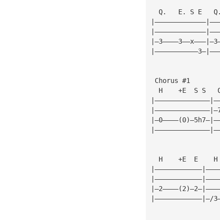
  Q.   E. S E   Q
|—————————————|——
|—————————————|——
|—3————3——x———|—3
|———————————3—|——
 Chorus #1
  H    +E  S S   
|——————————————|—
|——————————————|—
|—0————(0)—5h7—|—
|——————————————|—
  H    +E  E    H
|————————————|———
|————————————|———
|—2————(2)—2—|———
|————————————|—/3