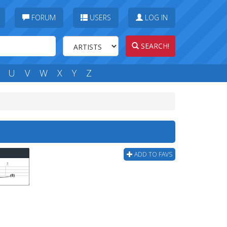
FORUM
USERS
LOG IN
SEARCH!
U
V
W
X
Y
Z
ADD TO FAVS