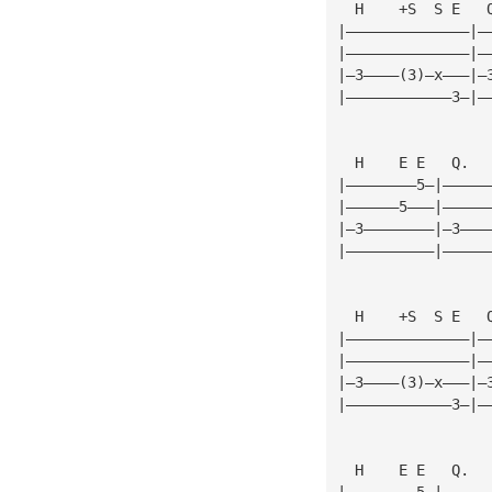
  H    +S  S E   
|——————————————|—
|——————————————|—
|—3————(3)—x———|—
|————————————3—|—
  H    E E   Q.  
|————————5—|—————
|——————5———|—————
|—3————————|—3———
|——————————|—————
  H    +S  S E   
|——————————————|—
|——————————————|—
|—3————(3)—x———|—
|————————————3—|—
  H    E E   Q.  
|————————5—|—————