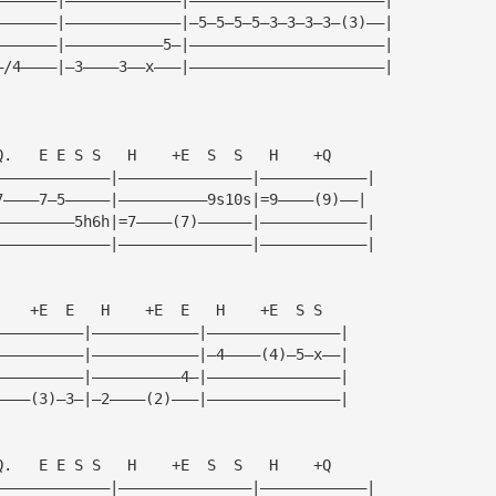
———————|—————————————|—5—5—5—5—3—3—3—3—(3)——|
———————|———————————5—|——————————————————————|
—/4————|—3————3——x———|——————————————————————|
Q.   E E S S   H    +E  S  S   H    +Q
—————————————|———————————————|————————————|
7————7—5—————|——————————9s10s|=9————(9)——|
—————————5h6h|=7————(7)——————|————————————|
—————————————|———————————————|————————————|
    +E  E   H    +E  E   H    +E  S S
——————————|————————————|———————————————|
——————————|————————————|—4————(4)—5—x——|
——————————|——————————4—|———————————————|
————(3)—3—|—2————(2)———|———————————————|
Q.   E E S S   H    +E  S  S   H    +Q
—————————————|———————————————|————————————|