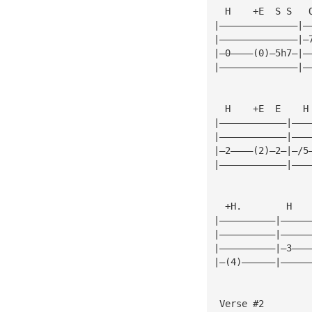
  H    +E  S S   
|——————————————|—
|——————————————|—
|—0————(0)—5h7—|—
|——————————————|—
  H    +E  E    H
|————————————|———
|————————————|———
|—2————(2)—2—|—/5
|————————————|———
  +H.        H   
|——————————|—————
|——————————|—————
|——————————|—3———
|—(4)——————|—————
 Verse #2