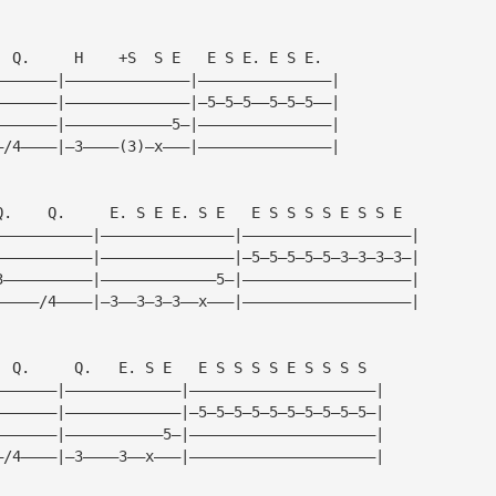
  Q.     H    +S  S E   E S E. E S E.
———————|——————————————|———————————————|
———————|——————————————|—5—5—5——5—5—5——|
———————|————————————5—|———————————————|
—/4————|—3————(3)—x———|———————————————|
Q.    Q.     E. S E E. S E   E S S S S E S S E
———————————|———————————————|———————————————————|
———————————|———————————————|—5—5—5—5—5—3—3—3—3—|
3——————————|—————————————5—|———————————————————|
—————/4————|—3——3—3—3——x———|———————————————————|
  Q.     Q.   E. S E   E S S S S E S S S S
———————|—————————————|—————————————————————|
———————|—————————————|—5—5—5—5—5—5—5—5—5—5—|
———————|———————————5—|—————————————————————|
—/4————|—3————3——x———|—————————————————————|