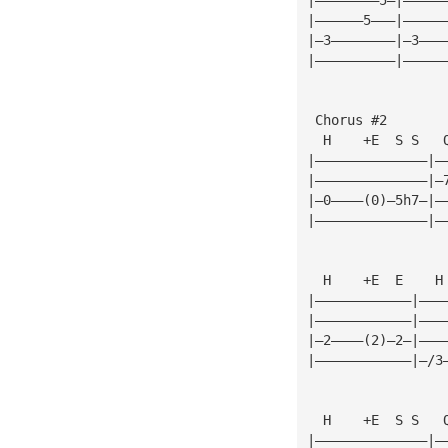
|——————5———|—————
|—3————————|—3———
|——————————|—————
 Chorus #2
  H    +E  S S   
|——————————————|—
|——————————————|—
|—0————(0)—5h7—|—
|——————————————|—
  H    +E  E    H
|————————————|———
|————————————|———
|—2————(2)—2—|———
|————————————|—/3
  H    +E  S S   
|——————————————|—