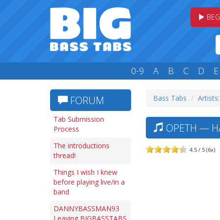
BEG
0-9
A
B
C
D
E
Bass Tabs
Artists
FORUM
Tab Submission
OPETH — HA
Process
The introductions
4.5 / 5 (6x)
thread!
Things I wish I knew
before playing live/in a
band
DANNYBASSMAN93
Leaving BIGBASSTABS