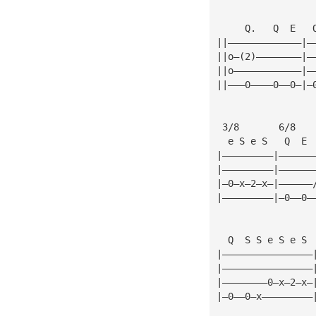
     Q.   Q  E   
||—————————————|—
||o—(2)————————|—
||o————————————|—
||———0————0——0—|—
 3/8       6/8
  e S e S   Q  E 
|—————————|——————
|—————————|——————
|—0—x—2—x—|——————
|—————————|—0——0—
  Q  S S e S e S 
|————————————————
|————————————————
|————————0—x—2—x—
|—0——0—x—————————