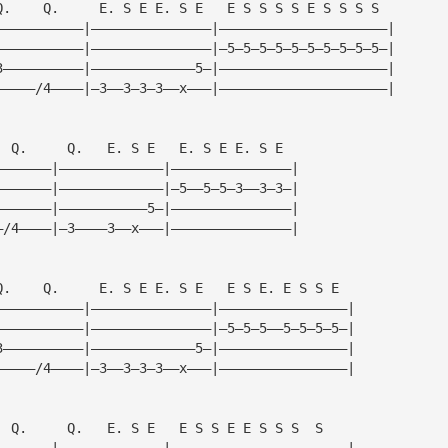
Q.    Q.     E. S E E. S E   E S S S S E S S S S
———————————|———————————————|—————————————————————|
———————————|———————————————|—5—5—5—5—5—5—5—5—5—5—|
3——————————|—————————————5—|—————————————————————|
—————/4————|—3——3—3—3——x———|—————————————————————|
  Q.     Q.   E. S E   E. S E E. S E
———————|—————————————|———————————————|
———————|—————————————|—5——5—5—3——3—3—|
———————|———————————5—|———————————————|
—/4————|—3————3——x———|———————————————|
Q.    Q.     E. S E E. S E   E S E. E S S E
———————————|———————————————|————————————————|
———————————|———————————————|—5—5—5——5—5—5—5—|
3——————————|—————————————5—|————————————————|
—————/4————|—3——3—3—3——x———|————————————————|
  Q.     Q.   E. S E   E S S E E S S S  S
———————|—————————————|——————————————————————|