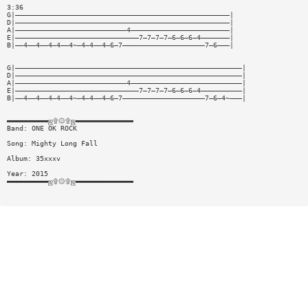
3:36
G|————————————————————————————————————————————————————|
D|————————————————————————————————————————————————————|
A|———————————————————————————4————————————————————————|
E|——————————————————————————————7—7—7—7—6—6—6—4———————|
B|——4——4——4—4——4~—4—4——4—6—7————————————————————7—6———|
G|———————————————————————————————————————————————————————|
D|———————————————————————————————————————————————————————|
A|———————————————————————————4———————————————————————————|
E|——————————————————————————————7—7—7—7—6—6—6—4——————————|
B|——4——4——4—4——4~—4—4——4—6—7————————————————————7—6—4~———|
▬▬▬▬▬▬▬▬▬▬ஜ۩۞۩ஜ▬▬▬▬▬▬▬▬▬▬▬▬▬▬
Band: ONE OK ROCK
Song: Mighty Long Fall
Album: 35xxxv
Year: 2015
▬▬▬▬▬▬▬▬▬▬ஜ۩۞۩ஜ▬▬▬▬▬▬▬▬▬▬▬▬▬▬