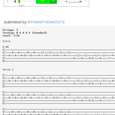
(submitted by
WTHiAMTHEBASSiST
)
Strings: 5
Turning: B E A D G (Standard)
Level: 7/10
Intro
0:06
G|———————————————————————————————————————————————————————————————————————
D|————8———8—————8———8————11———11—————11———11—————————————————————————————
A|——6———6———6—6———6————9————9————9—9————9———————11———11—————11———11————9—
E|————————————————————————————————————————————9————9————9—9————9—————7———
B|———————————————————————————————————————————————————————————————————————
Verse 1
G|———————————————————————————————————————————————————————————————————————
D|————8———8—————8———8————11———11—————11———11—————————————————————————————
A|——6———6———6—6———6————9————9————9—9————9———————11———11—————11———11————9—
E|————————————————————————————————————————————9————9————9—9————9—————7———
B|———————————————————————————————————————————————————————————————————————
G|———————————————————————————————————————————————————————————————————————
D|————8———8—————8———8————11———11—————11———11—————————————————————————————
A|——6———6———6—6———6————9————9————9—9————9———————11———11—————11———11————9—
E|————————————————————————————————————————————9————9————9—9————9—————7———
B|———————————————————————————————————————————————————————————————————————
G|———————————————————————————————————————————————————————————————————————
D|————8———8—————8———8————11———11—————11———11—————————————————————————————
A|——6———6———6—6———6————9————9————9—9————9———————11———11—————11———11——————