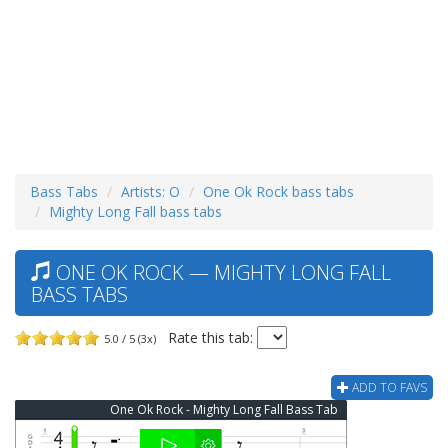
Bass Tabs
Artists: O
One Ok Rock bass tabs
Mighty Long Fall bass tabs
ONE OK ROCK — MIGHTY LONG FALL
BASS TABS
Rate this tab:
5.0 / 5 (3x)
ADD TO FAVS
One Ok Rock - Mighty Long Fall Bass Tab