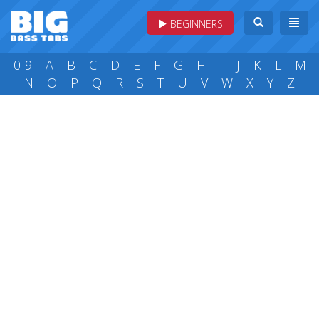
BEGINNERS
0-9
A
B
C
D
E
F
G
H
I
J
K
L
M
N
O
P
Q
R
S
T
U
V
W
X
Y
Z