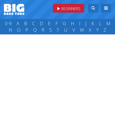
BEGINNERS
0-9
A
B
C
D
E
F
G
H
I
J
K
L
M
N
O
P
Q
R
S
T
U
V
W
X
Y
Z