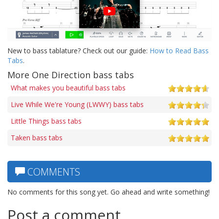
New to bass tablature? Check out our guide:
How to Read Bass
Tabs
.
More One Direction bass tabs
What makes you beautiful bass tabs
Live While We're Young (LWWY) bass tabs
Little Things bass tabs
Taken bass tabs
COMMENTS
No comments for this song yet. Go ahead and write something!
Post a comment