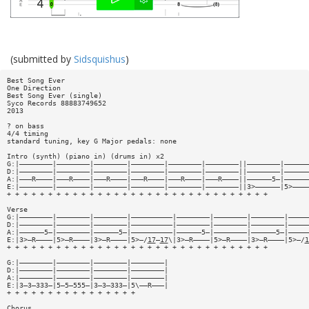
(submitted by
Sidsquishus
)
Best Song Ever
One Direction
Best Song Ever (single)
Syco Records 88883749652
2013
? on bass
4/4 timing
standard tuning, key G Major pedals: none
Intro (synth) (piano in) (drums in) x2
G:|————————|————————|————————|————————|————————|————————||————————|——————
D:|————————|————————|————————|————————|————————|————————||————————|——————
A:|———R————|———R————|———R————|———R————|———R————|———R————||——————5—|——————
E:|————————|————————|————————|————————|————————|————————||3>——————|5>————
+ + + + + + + + + + + + + + + + + + + + + + + + + + + + + + + +
Verse
G:|————————|————————|————————|——————————|————————|————————|————————|—————
D:|————————|————————|————————|——————————|————————|————————|————————|—————
A:|——————5—|————————|——————5—|——————————|——————5—|————————|——————5—|—————
E:|3>—R————|5>—R————|3>—R————|5>—/
17
—
17
\|3>—R————|5>—R————|3>—R————|5>—/
1
+ + + + + + + + + + + + + + + + + + + + + + + + + + + + + + + +
G:|————————|————————|————————|————————|
D:|————————|————————|————————|————————|
A:|————————|————————|————————|————————|
E:|3—3—333—|5—5—555—|3—3—333—|5\——R———|
+ + + + + + + + + + + + + + + +
Chorus