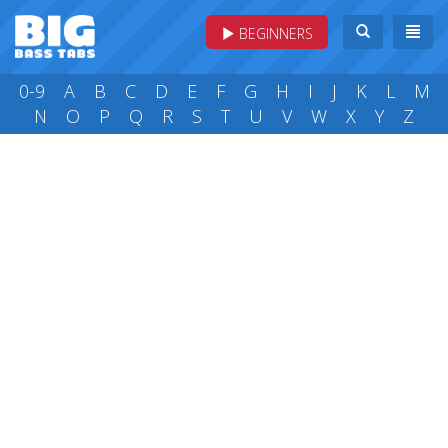
BEGINNERS
0-9
A
B
C
D
E
F
G
H
I
J
K
L
M
N
O
P
Q
R
S
T
U
V
W
X
Y
Z