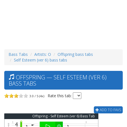
Bass Tabs
Artists: O
Offspring bass tabs
Self Esteem (ver 6) bass tabs
OFFSPRING — SELF ESTEEM (VER 6)
BASS TABS
Rate this tab:
3.0 / 5 (4x)
ADD TO FAVS
Offspring - Self Esteem (ver 6) Bass Tab