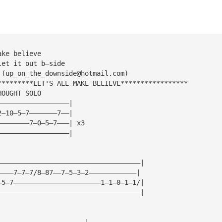
ake believe
let it out b—side
 (
up_on_the_downside@hotmail.com
)
*********LET'S ALL MAKE BELIEVE*****************
HOUGHT SOLO
——————————————————|
2—10—5—7———————7——|
————————7—0—5—7———| x3
——————————————————|
————————————————————————————————————|
————7—7—7/8—87——7—5—3—2————————————|
—5—7——————————————————————1—1—0—1—1/|
————————————————————————————————————|
——————————————————————|