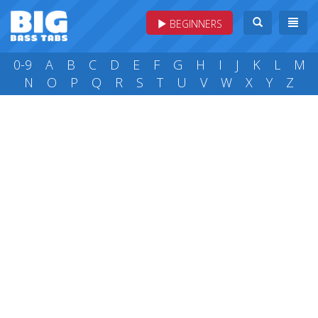
BEGINNERS
0-9
A
B
C
D
E
F
G
H
I
J
K
L
M
N
O
P
Q
R
S
T
U
V
W
X
Y
Z