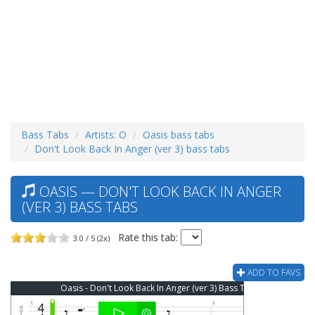
Bass Tabs
Artists: O
Oasis bass tabs
Don't Look Back In Anger (ver 3) bass tabs
OASIS — DON'T LOOK BACK IN ANGER
(VER 3) BASS TABS
Rate this tab:
3.0 / 5 (2x)
ADD TO FAVS
Oasis - Don't Look Back In Anger (ver 3) Bass Tab