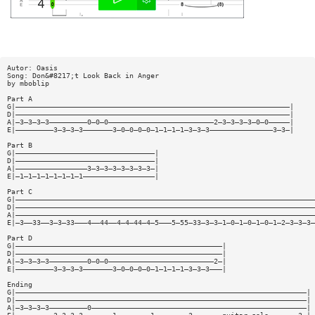
Autor: Oasis
Song: Don&#8217;t Look Back in Anger
by mboblip
Part A
G|—————————————————————————————————————————————————————————————————|
D|—————————————————————————————————————————————————————————————————|
A|—3—3—3—3—————————0—0—0—————————————————————————2—3—3—3—3—0—0—————|
E|—————————3—3—3—3———————3—0—0—0—0—1—1—1—1—3—3—3———————————————3—3—|
Part B
G|—————————————————————————————————|
D|—————————————————————————————————|
A|—————————————————3—3—3—3—3—3—3—3—|
E|—1—1—1—1—1—1—1—1—————————————————|
Part C
G|———————————————————————————————————————————————————————————————————————
D|———————————————————————————————————————————————————————————————————————
A|———————————————————————————————————————————————————————————————————————
E|—3——33——3—3—33———4——44——4—4—44—4—5———5—55—33—3—3—1—0—1—0—1—0—1—2—3—3—3—
Part D
G|—————————————————————————————————————————————————|
D|—————————————————————————————————————————————————|
A|—3—3—3—3—————————0—0—0—————————————————————————2—|
E|—————————3—3—3—3———————3—0—0—0—0—1—1—1—1—3—3—3———|
Ending
G|—————————————————————————————————————————————————————————————————————|
D|—————————————————————————————————————————————————————————————————————|
A|—3—3—3—3—————————0———————————————————————————————————————————————————|