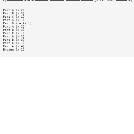
E|—————————3—3—3—3———————1————————1————————3—————— guitar solo ——————3—|
Part A (x 2)
Part B (x 3)
Part C (x 1)
Part A (x 1)
Part D + A (x 1)
Part A (x 2)
Part B (x 3)
Part C (x 1)
Part A (x 2)
Part B (x 3)
Part C (x 1)
Part A (x 4)
Ending (x 1)