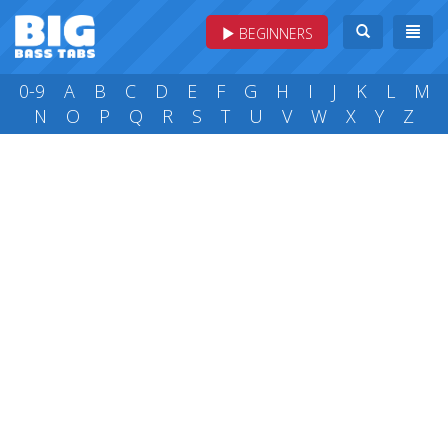
BEGINNERS
0-9
A
B
C
D
E
F
G
H
I
J
K
L
M
N
O
P
Q
R
S
T
U
V
W
X
Y
Z