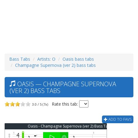
Bass Tabs
Artists: O
Oasis bass tabs
Champagne Supernova (ver 2) bass tabs
OASIS — CHAMPAGNE SUPERNOVA
(VER 2) BASS TABS
Rate this tab:
3.0 / 5 (7x)
ADD TO FAVS
Oasis - Champagne Supernova (ver 2) Bass Tab