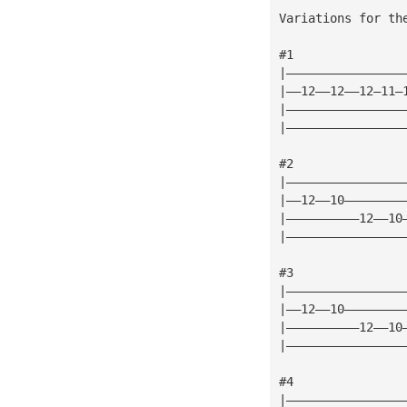
Variations for th
#1
|————————————————
|——12——12——12—11—
|————————————————
|————————————————
#2
|————————————————
|——12——10————————
|——————————12——10
|————————————————
#3
|————————————————
|——12——10————————
|——————————12——10
|————————————————
#4
|————————————————