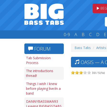
BEG
0-9
A
B
C
D
E
Bass Tabs
Artists
FORUM
Tab Submission
OASIS — A 
Process
The introductions
3.0 / 5 (1x)
thread!
Things I wish I knew
before playing live/in a
band
DANNYBASSMAN93
Leaving BIGBASSTABS