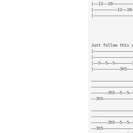
|——12——10————————
|——————————12——10
|————————————————
Just follow this 
|————————————————
|————————————————
|——5——5——5———————
|———————————3h5——
—————————————————
—————————————————
———————3h5——5——5—
——3h5————————————
—————————————————
—————————————————
———————3h5——5——5—
——3h5————————————