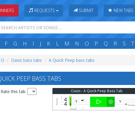
INNERS
REQUESTS
SUBMIT
NEW TABS
F
G
H
I
J
K
L
M
N
O
P
Q
R
S
T
: O
Oasis bass tabs
A Quick Peep bass tabs
QUICK PEEP BASS TABS
Oasis - A Quick Peep Bass Tab
Rate this tab: