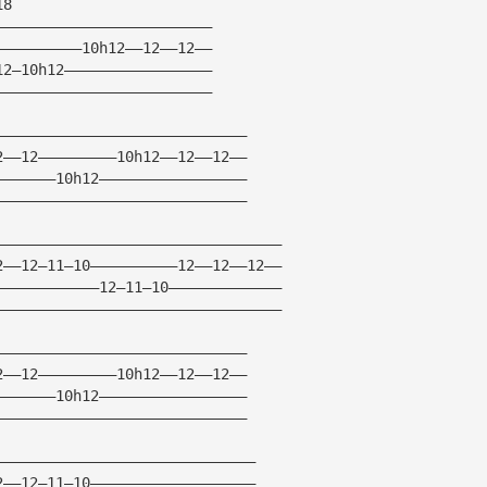
18
—————————————————————————
——————————10h12——12——12——
12—10h12—————————————————
—————————————————————————
—————————————————————————————
2——12—————————10h12——12——12——
———————10h12—————————————————
—————————————————————————————
—————————————————————————————————
2——12—11—10——————————12——12——12——
————————————12—11—10—————————————
—————————————————————————————————
—————————————————————————————
2——12—————————10h12——12——12——
———————10h12—————————————————
—————————————————————————————
——————————————————————————————
2——12—11—10———————————————————