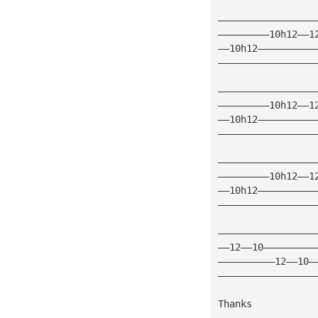
—————————————————
—————————10h12——1
——10h12——————————
—————————————————
—————————————————
—————————10h12——1
——10h12——————————
—————————————————
—————————————————
—————————10h12——1
——10h12——————————
—————————————————
—————————————————
——12——10—————————
——————————12——10—
—————————————————
Thanks