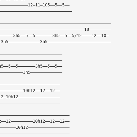
————————————12—11—105——5——5——
——————————————————————————————
——————————————————————————————————————————————
———————————————————————————————————10—————————
——————3h5——5——5———————3h5——5——5/12————12——10—
—3h5—————————————3h5——————————————————————————
——————————————————————————
——————————————————————————
h5——5——5———————3h5——5——5——
——————————3h5—————————————
—————————————————————————
——————————10h12——12——12——
12—10h12—————————————————
—————————————————————————
—————————————————————————————
2——12—————————10h12——12——12——
———————10h12—————————————————
—————————————————————————————