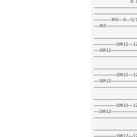
               0.
—————————————————
—————————————————
———————3h5——5——5/
——3h5————————————
—————————————————
—————————10h12——1
——10h12——————————
—————————————————
—————————————————
—————————10h12——1
——10h12——————————
—————————————————
—————————————————
—————————10h12——1
——10h12——————————
—————————————————
—————————————————
—————————10h12——1