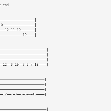
e end
——————————————————|
10————————————————|
———12—11—10———————|
————————————10————|
————————————————————————|
————————————————————————|
————————————————————————|
——12——8—10——7—8—r—10————|
———————————————————————|
———————————————————————|
———————————————————————|
——12——7—8——3—5—/—10————|
————————————————————————|