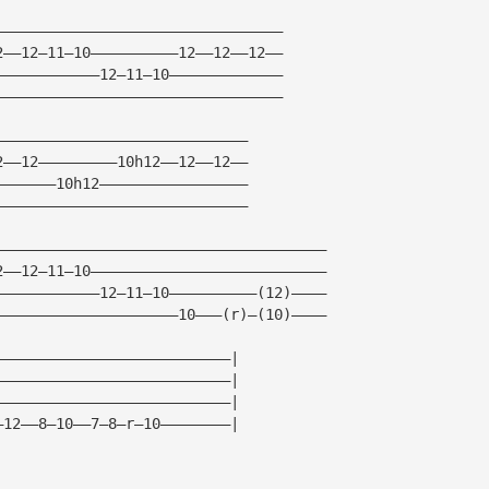
—————————————————————————————————
2——12—11—10——————————12——12——12——
————————————12—11—10—————————————
—————————————————————————————————
—————————————————————————————
2——12—————————10h12——12——12——
———————10h12—————————————————
—————————————————————————————
——————————————————————————————————————
2——12—11—10———————————————————————————
————————————12—11—10——————————(12)————
—————————————————————10———(r)—(10)————
———————————————————————————|
———————————————————————————|
———————————————————————————|
—12——8—10——7—8—r—10————————|