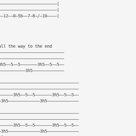
————————————————————————|
————————————————————————|
——12——0—5b——7—8—/—10————|
all the way to the end
———————————————————————————
———————————————————————————
3h5——5——5———————3h5——5——5——
———————————3h5—————————————
—————————————————————————————————
—————————————————————————————————
——————3h5——5——5———————3h5——5——5——
—3h5—————————————3h5—————————————
—————————————————————————————————
—————————————————————————————————
——————3h5——5——5———————3h5——5——5——
—3h5—————————————3h5—————————————