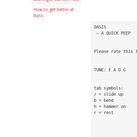
How to get better at
Bass
OASIS
 — A QUICK PEEP
Please rate this 
TUNE: E A D G 
tab symbols:
/ = slide up
b = bend
h = hammer on
r = rest