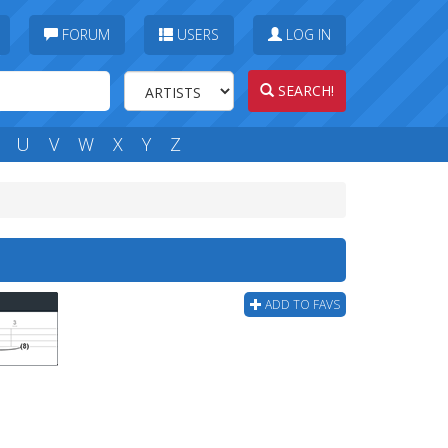
FORUM
USERS
LOG IN
SEARCH!
U
V
W
X
Y
Z
ADD TO FAVS