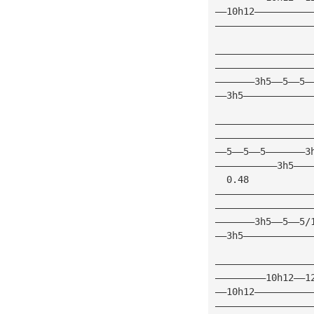
——10h12——————————
—————————————————
—————————————————
—————————————————
———————3h5——5——5—
——3h5————————————
—————————————————
—————————————————
——5——5——5———————3
———————————3h5———
  0.48
—————————————————
—————————————————
———————3h5——5——5/
——3h5————————————
—————————————————
—————————10h12——1
——10h12——————————
—————————————————