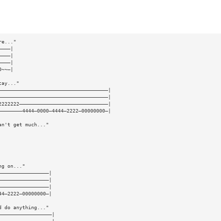
re..." 
————| 
————| 
————| 
0~~—| 
tay..." 
—————————————————————————————————————| 
—————————————————————————————————————| 
2222222——————————————————————————————| 
————————4444—0000—4444—2222—00000000—| 
an't get much..." 
 
 
 
 
ng on..." 
—————————————————| 
—————————————————| 
—————————————————| 
44—2222—00000000—| 
d do anything..." 
——————————————————| 