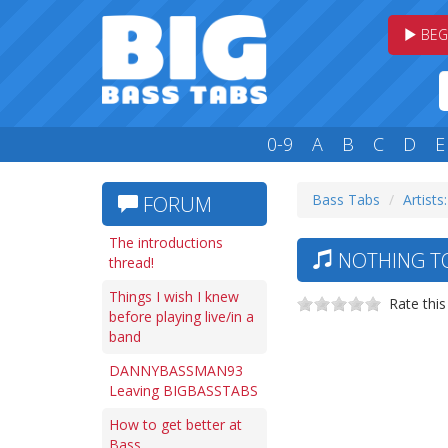
BEG
0-9
A
B
C
D
E
Bass Tabs
Artists
FORUM
The introductions
NOTHING TO
thread!
Things I wish I knew
Rate this
before playing live/in a
band
DANNYBASSMAN93
Leaving BIGBASSTABS
How to get better at
Bass