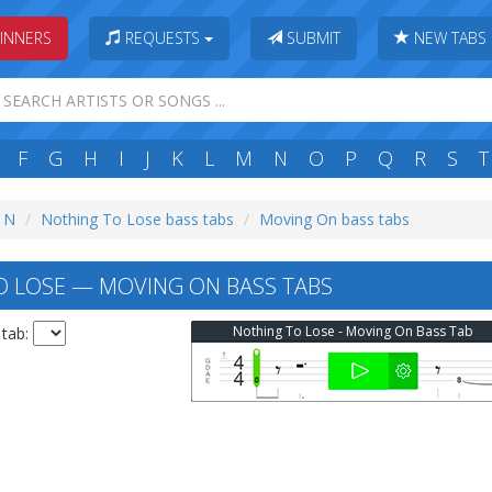
INNERS
REQUESTS
SUBMIT
NEW TABS
F
G
H
I
J
K
L
M
N
O
P
Q
R
S
T
: N
Nothing To Lose bass tabs
Moving On bass tabs
 LOSE — MOVING ON BASS TABS
Nothing To Lose - Moving On Bass Tab
 tab: