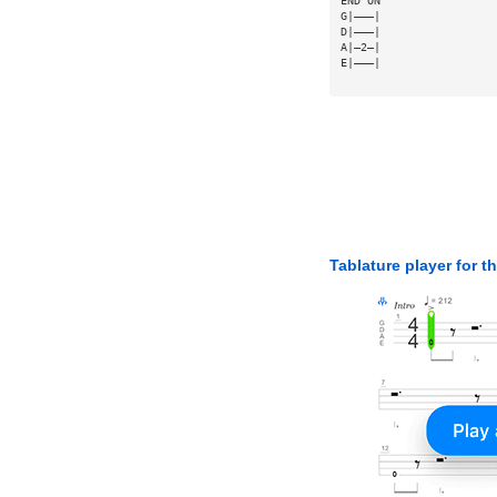
END ON 
G|———| 
D|———| 
A|—2—| 
E|———|
Tablature player for t