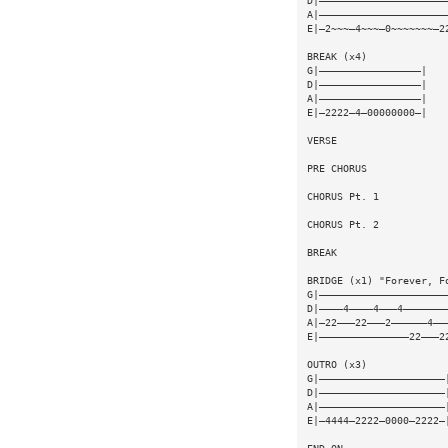
D|—————————————————————
A|—————————————————————
E|—2~~~—4~~~—0~~~~~~~—2
BREAK (x4) 
G|—————————————————| 
D|—————————————————| 
A|—————————————————| 
E|—2222—4—00000000—| 
VERSE 
PRE CHORUS 
CHORUS Pt. 1 
CHORUS Pt. 2 
BREAK 
BRIDGE (x1) "Forever, F
G|—————————————————————
D|————4————4———4———————
A|—22———22———2——————4——
E|———————————————22———2
OUTRO (x3) 
G|—————————————————————
D|—————————————————————
A|—————————————————————
E|—4444—2222—0000—2222—