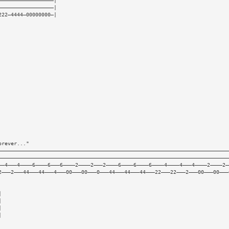
——————————————————| 
——————————————————| 
222—4444—00000000—| 
orever..." 
———————————————————————————————————————————————————————————————————————————
———————————————————————————————————————————————————————————————————————————
——4———4————6————6———6————2————2———2————6————6————6————4————4———4————2————2—
2———2———44———44———4———00———00———0———44———44———44———22———22———2———00———00———
| 
| 
| 
| 