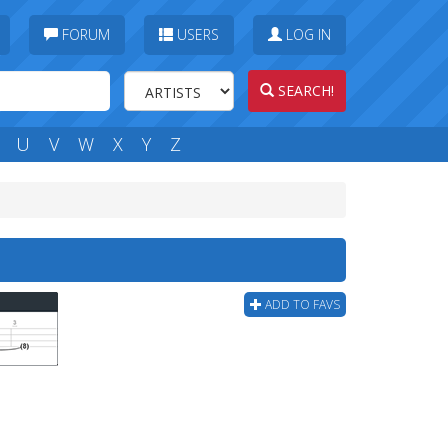
FORUM
USERS
LOG IN
SEARCH!
U
V
W
X
Y
Z
ADD TO FAVS