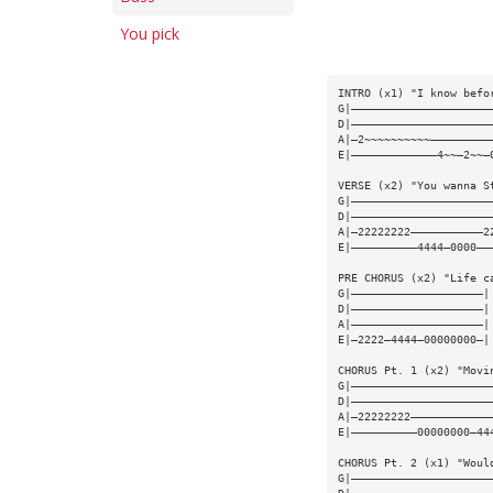
You pick
INTRO (x1) "I know befo
G|—————————————————————
D|—————————————————————
A|—2~~~~~~~~~~—————————
E|—————————————4~~—2~~—
VERSE (x2) "You wanna S
G|—————————————————————
D|—————————————————————
A|—22222222———————————2
E|——————————4444—0000——
PRE CHORUS (x2) "Life c
G|————————————————————|
D|————————————————————|
A|————————————————————|
E|—2222—4444—00000000—|
CHORUS Pt. 1 (x2) "Movi
G|—————————————————————
D|—————————————————————
A|—22222222————————————
E|——————————00000000—44
CHORUS Pt. 2 (x1) "Woul
G|—————————————————————