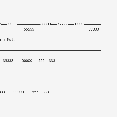
—————————————————————————————————————————————————————
————————————————————————————————————————————————————————
7———33333———————————33333———77777———33333————————
————————————55555——————————————————————————33333—
alm Mute
—————————————————————————————————————————————————
—————————————————————————————————————————————————
————————————————————————————————————————————————
——33333————00000———555——333———————————————————
—————————————————————————————————————————————————
—————————————————————————————————————————————————
————————————————————————————————————————————————
333————00000————555——333——————————————
—————————————————————————————————————————————————
—————————————————————————————————————————————————