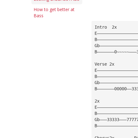
How to get better at
Bass
Intro  2x   
E————————————————
B————————————————
Gb———————————————
B———————0~~~~~———
Verse 2x  
E————————————————
B————————————————
Gb———————————————
B———————00000——33
2x   
E————————————————
B————————————————
Gb———33333———7777
B————————————————
Chorus2x        P