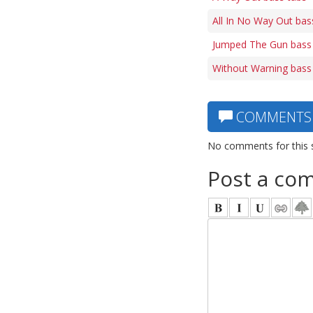
All In No Way Out bas
Jumped The Gun bass
Without Warning bass
COMMENTS
No comments for this 
Post a co