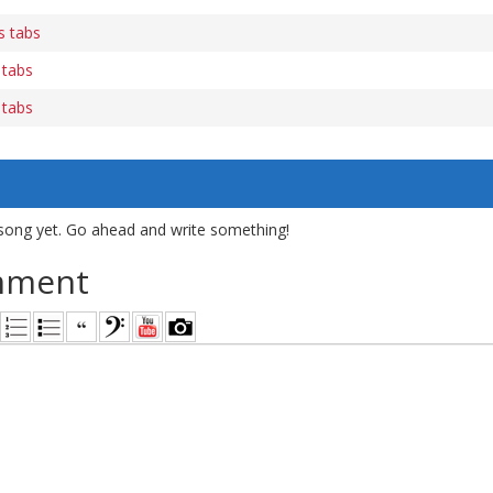
s tabs
 tabs
 tabs
song yet. Go ahead and write something!
mment