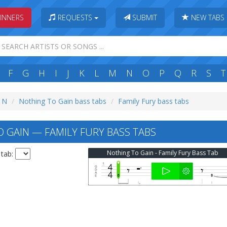
INNERS
REQUESTS
SUBMIT
NEW TABS
F
G
H
I
J
K
L
M
N
O
P
Q
R
S
T
: N
Nothing To Gain bass tabs
Family Fury bass tabs
 GAIN — FAMILY FURY BASS TABS
Nothing To Gain - Family Fury Bass Tab
 tab: