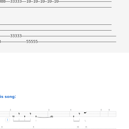
888——33333——10—10—10—10—10———————————————————————
—————————————————————————————————————————————————
—————————————————————————————————————————————————
—————————————————————————————————————————————————
—————33333—————————————————————————————————————————
3———————————55555——————————————————————————————————
his song: