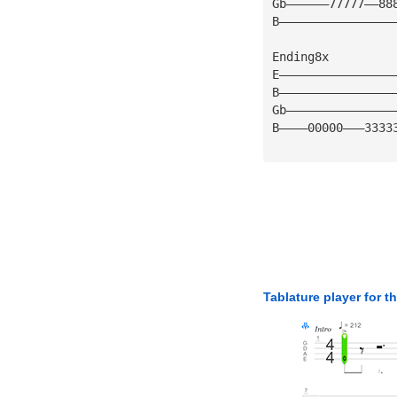
Gb——————77777——88
B————————————————
Ending8x
E————————————————
B————————————————
Gb———————————————
B————00000———3333
Tablature player for t