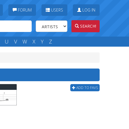
FORUM
USERS
LOG IN
SEARCH!
U
V
W
X
Y
Z
ADD TO FAVS