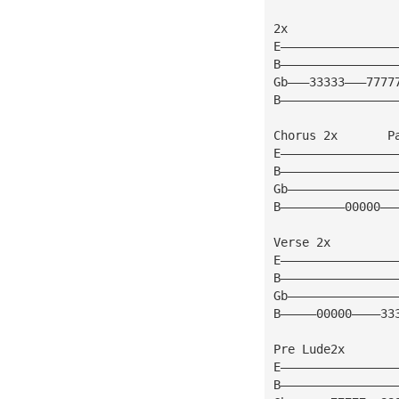
2x   
E————————————————
B————————————————
Gb———33333———7777
B————————————————
Chorus 2x       P
E————————————————
B————————————————
Gb———————————————
B—————————00000——
Verse 2x
E————————————————
B————————————————
Gb———————————————
B—————00000————33
Pre Lude2x
E————————————————
B————————————————