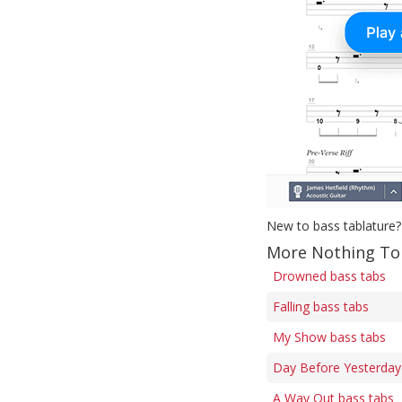
New to bass tablature?
More Nothing To 
Drowned bass tabs
Falling bass tabs
My Show bass tabs
Day Before Yesterday
A Way Out bass tabs