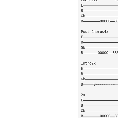
E————————————————
B————————————————
Gb———————————————
B————————00000——3
Post Chorus4x
E————————————————
B————————————————
Gb———————————————
B———————00000——33
Intro2x
E————————————————
B————————————————
Gb———————————————
B—————0~~~~~~~~~—
2x     
E————————————————
B————————————————
Gb———————————————
B————————00000——3