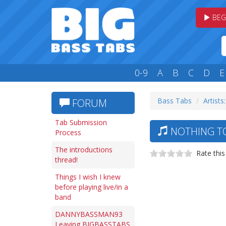
BEG
0-9
A
B
C
D
E
Bass Tabs
Artists
FORUM
Tab Submission
NOTHING TO
Process
The introductions
Rate this
thread!
Things I wish I knew
before playing live/in a
band
DANNYBASSMAN93
Leaving BIGBASSTABS