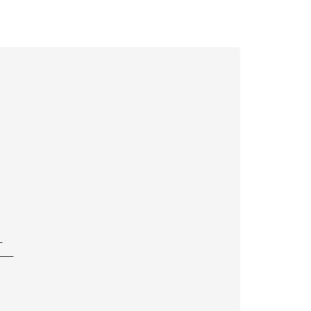
—
———