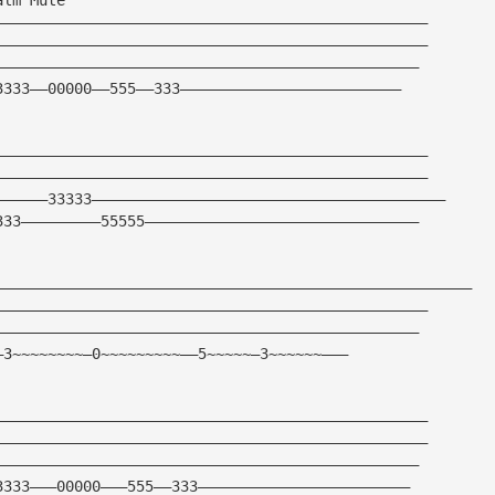
—————————————————————————————————————————————————
—————————————————————————————————————————————————
————————————————————————————————————————————————
3333——00000——555——333—————————————————————————
—————————————————————————————————————————————————
—————————————————————————————————————————————————
——————33333————————————————————————————————————————
333—————————55555———————————————————————————————
——————————————————————————————————————————————————————
—————————————————————————————————————————————————
————————————————————————————————————————————————
—3~~~~~~~~—0~~~~~~~~~——5~~~~~—3~~~~~~———
—————————————————————————————————————————————————
—————————————————————————————————————————————————
————————————————————————————————————————————————
3333———00000———555——333————————————————————————