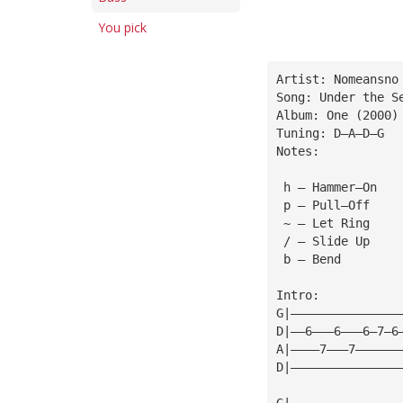
You pick
Artist: Nomeansno
Song: Under the S
Album: One (2000)
Tuning: D—A—D—G
Notes:
 h — Hammer—On
 p — Pull—Off
 ~ — Let Ring
 / — Slide Up
 b — Bend
Intro:
G|———————————————
D|——6———6———6—7—6
A|————7———7——————
D|———————————————
G|———————————————