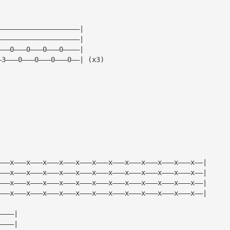
————————————————————|
————————————————————|
———0———0———0———0————|
—3———0———0———0———0——| (x3)
|
|
|
|
———x———x———x———x———x———x———x———x———x———x———x———x——|
———x———x———x———x———x———x———x———x———x———x———x———x——|
———x———x———x———x———x———x———x———x———x———x———x———x——|
———x———x———x———x———x———x———x———x———x———x———x———x——|
————|
————|