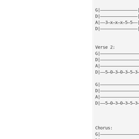
G|———————————————
D|———————————————
A|——3—x—x—x—5—5——
D|———————————————
Verse 2:
G|———————————————
D|———————————————
A|———————————————
D|——5—0—3—0—3—5—3
G|———————————————
D|———————————————
A|———————————————
D|——5—0—3—0—3—5—3
Chorus:
G|———————————————