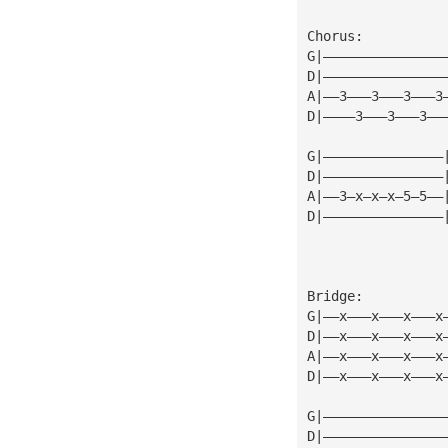
Chorus:
G|———————————————
D|———————————————
A|——3———3———3———3
D|————3———3———3——
G|———————————————
D|———————————————
A|——3—x—x—x—5—5——
D|———————————————
Bridge:
G|——x———x———x———x
D|——x———x———x———x
A|——x———x———x———x
D|——x———x———x———x
G|———————————————
D|———————————————