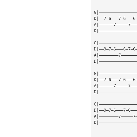
G|———————————————
D|——7—6———7—6———6
A|——————7—————7——
D|———————————————
G|———————————————
D|——9—7—6———6—7—6
A|————————7——————
D|———————————————
G|———————————————
D|——7—6———7—6———6
A|——————7—————7——
D|———————————————
G|———————————————
D|——9—7—6———7—6——
A|————————7—————7
D|———————————————