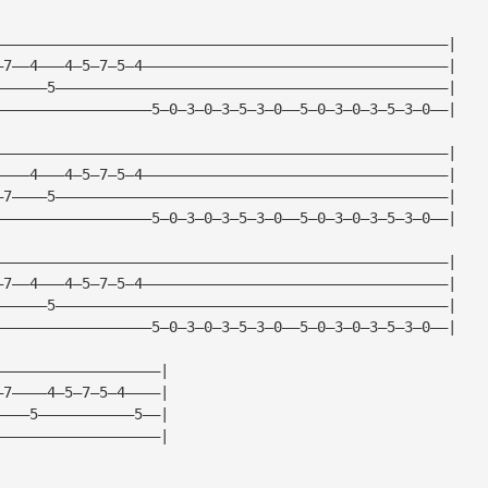
————————————————————————————————————————————————————|
—7——4———4—5—7—5—4———————————————————————————————————|
——————5—————————————————————————————————————————————|
——————————————————5—0—3—0—3—5—3—0——5—0—3—0—3—5—3—0——|
————————————————————————————————————————————————————|
————4———4—5—7—5—4———————————————————————————————————|
—7————5—————————————————————————————————————————————|
——————————————————5—0—3—0—3—5—3—0——5—0—3—0—3—5—3—0——|
————————————————————————————————————————————————————|
—7——4———4—5—7—5—4———————————————————————————————————|
——————5—————————————————————————————————————————————|
——————————————————5—0—3—0—3—5—3—0——5—0—3—0—3—5—3—0——|
———————————————————|
—7————4—5—7—5—4————|
————5———————————5——|
———————————————————|