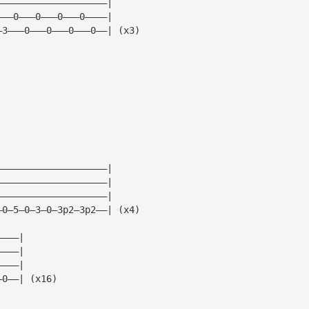
————————————————————|
———0———0———0———0————|
—3———0———0———0———0——| (x3)
|
|
|
|
————————————————————|
————————————————————|
————————————————————|
—0—5—0—3—0—3p2—3p2——| (x4)
————|
————|
————|
—0——| (x16)