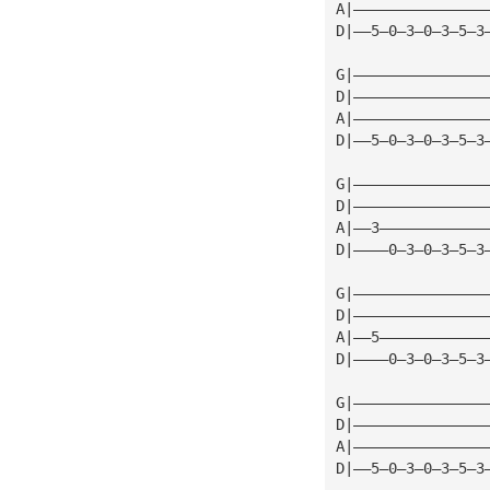
A|———————————————
D|——5—0—3—0—3—5—3
G|———————————————
D|———————————————
A|———————————————
D|——5—0—3—0—3—5—3
G|———————————————
D|———————————————
A|——3————————————
D|————0—3—0—3—5—3
G|———————————————
D|———————————————
A|——5————————————
D|————0—3—0—3—5—3
G|———————————————
D|———————————————
A|———————————————
D|——5—0—3—0—3—5—3