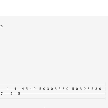
ea
———————————————————————————————————————————————————————|
————4———4———4—5—4—0——5—0—3—0—3—5—3—0——5—0—3—0—3—5—3—0——|
—7————5———5————————————————————————————————————————————|
———————————————————————————————————————————————————————|
———————————————————————|