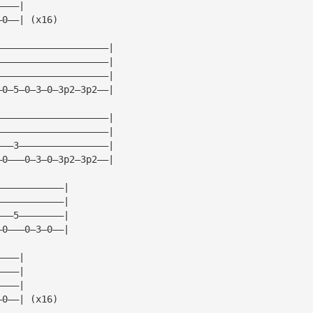
————|
—0——| (x16)
————————————————————|
————————————————————|
————————————————————|
—0—5—0—3—0—3p2—3p2——|
————————————————————|
————————————————————|
———3————————————————|
—0———0—3—0—3p2—3p2——|
————————————|
————————————|
———5————————|
—0———0—3—0——|
————|
————|
————|
—0——| (x16)