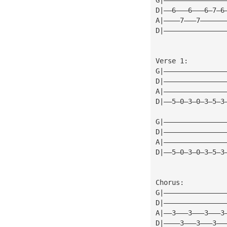
D|——6———6———6—7—6
A|————7———7——————
D|———————————————
Verse 1:
G|———————————————
D|———————————————
A|———————————————
D|——5—0—3—0—3—5—3
G|———————————————
D|———————————————
A|———————————————
D|——5—0—3—0—3—5—3
Chorus:
G|———————————————
D|———————————————
A|——3———3———3———3
D|————3———3———3——