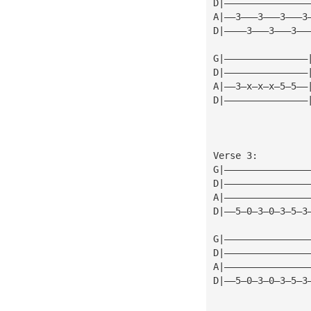
D|———————————————
A|——3———3———3———3
D|————3———3———3——
G|———————————————
D|———————————————
A|——3—x—x—x—5—5——
D|———————————————
Verse 3:
G|———————————————
D|———————————————
A|———————————————
D|——5—0—3—0—3—5—3
G|———————————————
D|———————————————
A|———————————————
D|——5—0—3—0—3—5—3