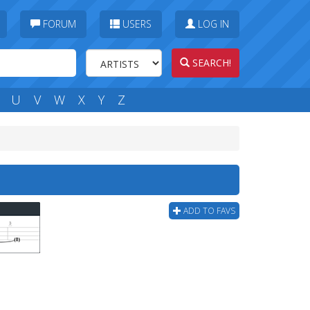
FORUM
USERS
LOG IN
SEARCH!
U
V
W
X
Y
Z
ADD TO FAVS