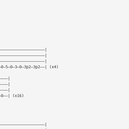
|
|
|
|
————————————————————|
————————————————————|
————————————————————|
—0—5—0—3—0—3p2—3p2——| (x4)
————|
————|
————|
—0——| (x16)
————————————————————|