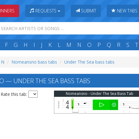
INNERS
REQUESTS
SUBMIT
NEW TABS
F
G
H
I
J
K
L
M
N
O
P
Q
R
S
T
: N
Nomeansno bass tabs
Under The Sea bass tabs
 — UNDER THE SEA BASS TABS
Nomeansno - Under The Sea Bass Tab
Rate this tab: