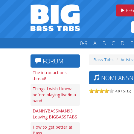
BEG
0-9
A
B
C
D
E
Bass Tabs
Artists
FORUM
The introductions
NOMEANSNO
thread!
Things I wish I knew
4.0 / 5 (1x)
before playing live/in a
band
DANNYBASSMAN93
Leaving BIGBASSTABS
How to get better at
Bass