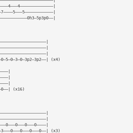
————4———4——————————————|
—7————5———5————————————|
————————————0h3—5p3p0——|
————————————————————|
————————————————————|
————————————————————|
—0—5—0—3—0—3p2—3p2——| (x4)
————|
————|
————|
—0——| (x16)
————————————————————|
————————————————————|
———0———0———0———0————|
—3———0———0———0———0——| (x3)