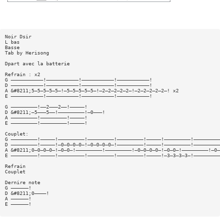
Noir Dsir
L bas
Basse
Tab by Herisong
Dpart avec la batterie
Refrain : x2
G ———————————!———————————!———————————!———————————!
D ———————————!———————————!———————————!———————————!
A &#8211;5—5—5—5—5—!—5—5—5—5—5—!—2—2—2—2—2—!—2—2—2—2—2—! x2
E ———————————!———————————!———————————!———————————!
G —————————!——2———2——!—————!
D &#8211;—5———5——!—————————!—0———!
A —————————!—————————!—————!
E —————————!—————————!—————!
Couplet:
G —————————!—————!—————————!—————————!—————————!—————!—————————!—————————
D —————————!—————!—0—0—0—0—!—0—0—0—0—!—————————!—————!—————————!—————————
A &#8211;0—0—0—0—!—0—0—!—————————!—————————!—0—0—0—0—!—0—0—!—————————!—0—
E —————————!—————!—————————!—————————!—————————!—————!—3—3—3—3—!—————————
Refrain
Couplet
Dernire note
G ——————!
D &#8211;0————!
A ——————!
E ——————!