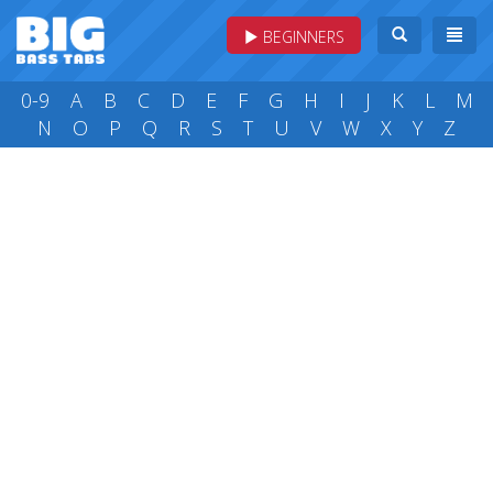
BEGINNERS
0-9
A
B
C
D
E
F
G
H
I
J
K
L
M
N
O
P
Q
R
S
T
U
V
W
X
Y
Z