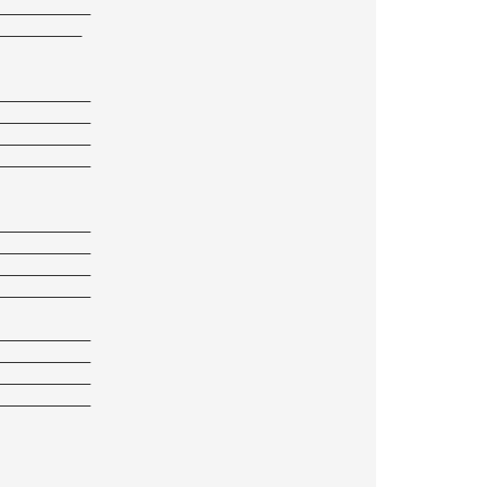
———————————
——————————
———————————
———————————
———————————
———————————
———————————
———————————
———————————
———————————
———————————
———————————
———————————
———————————