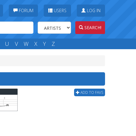
FORUM
USERS
LOG IN
SEARCH!
U
V
W
X
Y
Z
ADD TO FAVS