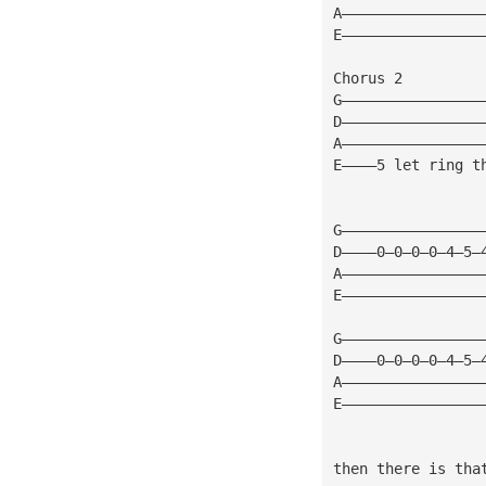
A————————————————
E————————————————
Chorus 2
G————————————————
D————————————————
A————————————————
E————5 let ring t
G————————————————
D————0—0—0—0—4—5—
A————————————————
E————————————————
G————————————————
D————0—0—0—0—4—5—
A————————————————
E————————————————
then there is tha