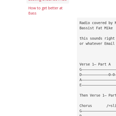
How to get better at
Bass
Radio covered by 
Bassist Fat Mike
this sounds right
or whatever Email
Verse 1— Part A  
G————————————————
D—————————————0—0
A————————————————
E————————————————
Then Verse 1— Par
Chorus       /=sl
G————————————————
D————————————————