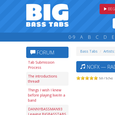
BEG
0-9
A
B
C
D
E
Bass Tabs
Artists
FORUM
Tab Submission
NOFX — RAD
Process
The introductions
5.0 / 5 (1x)
thread!
Things I wish I knew
before playing live/in a
band
DANNYBASSMAN93
Leaving BIGBASSTABS