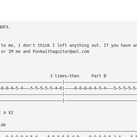
NOFX.    
 to me, I don't think I left anything out. If you have a
 or IM me and 
Punkwithaguitar@aol.com
                     3 times—then     Part B
——————————————————————————|—————————————————————————————
—0—0—4—5—4———5—5—5—5—5—4—0|————0—0—0—0—4—5—4———5—5—5—5—5
——————————————————————————|—————————————————————————————
——————————————————————————|—————————————————————————————
t A X2
ide
————————————————————————————————————————————————————————
———0—0—0—0—4—5—4————5—5—5—5—5—4—0————0—0—0—0—5—2—4————5—