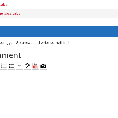
tabs
e bass tabs
song yet. Go ahead and write something!
mment