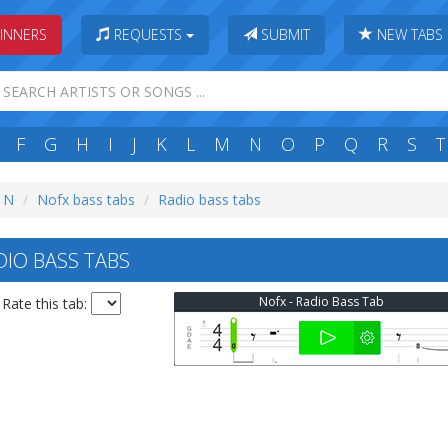
INNERS
REQUESTS
SUBMIT
NEW TABS
F
G
H
I
J
K
L
M
N
O
P
Q
R
S
T
: N
Nofx bass tabs
Radio bass tabs
IO BASS TABS
Nofx - Radio Bass Tab
Rate this tab: