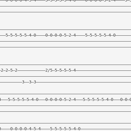
————————————————————————————————————————————————————————
————————————————————————————————————————————————————————
————————————————————————————————————————————————————————
———5—5—5—5—5—4—0————0—0—0—0—5—2—4————5—5—5—5—5—4—0——————
————————————————————————————————————————————————————————
————————————————————————————————————————————————————————
————————————————————————————————————————————————————————
—2—2—5—2————————————2/5—5—5—5—5—4———————————————————————
————————————————————————————————————————————————————————
——————————3——3—3————————————————————————————————————————
————————————————————————————————————————————————————————
4———5—5—5—5—5—4—0———0—0—0—0—5—2—4———5—5—5—5—5—4—0———0—0—
————————————————————————————————————————————————————————
————————————————————————————————————————————————————————
————————————————————————————————————————————————————————
0————0—0—0—0—4—5—4————5—5—5—5—5—4—0—————————————————————