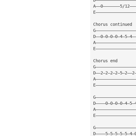
A——0———————5/12——
E————————————————
Chorus continued
G————————————————
D——0—0—0—0—4—5—4—
A————————————————
E————————————————
Chorus end
G————————————————
D——2—2—2—2—5—2——2
A————————————————
E————————————————
G————————————————
D————0—0—0—0—4—5—
A————————————————
E————————————————
G————————————————
D————5—5—5—5—5—4—