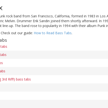
x
unk rock band from San Francisco, California, formed in 1983 in Los 
Eric Melvin. Drummer Erik Sandin joined them shortly afterward. In 199
t line-up. The band rose to popularity in 1994 with their album Punk in
 Check out our guide:
How to Read Bass Tabs
.
tabs
 tabs
 tabs
bs
tabs
 3rd Riff!) bass tabs