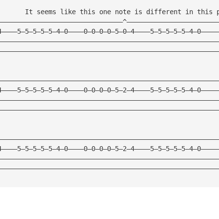
       It seems like this one note is different in this 
————————————————————————————————^———————————————————————
4————5—5—5—5—5—4—0————0—0—0—0—5—0—4————5—5—5—5—5—4—0————
————————————————————————————————————————————————————————
————————————————————————————————————————————————————————
————————————————————————————————————————————————————————
4————5—5—5—5—5—4—0————0—0—0—0—5—2—4————5—5—5—5—5—4—0————
————————————————————————————————————————————————————————
————————————————————————————————————————————————————————
————————————————————————————————————————————————————————
4————5—5—5—5—5—4—0————0—0—0—0—5—2—4————5—5—5—5—5—4—0————
————————————————————————————————————————————————————————
————————————————————————————————————————————————————————