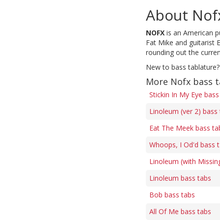
About Nof
NOFX
is an American p
Fat Mike and guitarist 
rounding out the curren
New to bass tablature?
More Nofx bass 
Stickin In My Eye bass
Linoleum (ver 2) bass
Eat The Meek bass ta
Whoops, I Od'd bass 
Linoleum (with Missing
Linoleum bass tabs
Bob bass tabs
All Of Me bass tabs