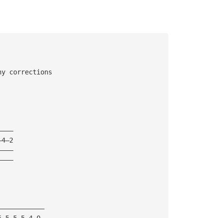
ny corrections
———— 
—4—2 
————
————
————————————
5—5—5—5—4—0