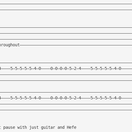
————————————————————————————————————————————————————————
————————————————————————————————————————————————————————
————————————————————————————————————————————————————————
————————————————————————————————————————————————————————
————————————————————————————————————————————————————————
hroughout———————————————————————————————————————————————
————————————————————————————————————————————————————————
4————5—5—5—5—5—4—0————0—0—0—0—5—2—4————5—5—5—5—5—4—0————
————————————————————————————————————————————————————————
————————————————————————————————————————————————————————
————————————————————————————————————————————————————————
4————5—5—5—5—5—4—0————0—0—0—0—5—2—4————5—5—5—5—5—4—0————
————————————————————————————————————————————————————————
————————————————————————————————————————————————————————
t pause with just guitar and Hefe