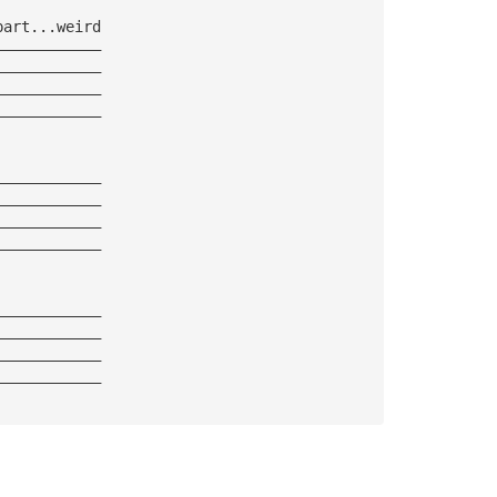
part...weird
————————————
————————————
————————————
————————————
————————————
————————————
————————————
————————————
————————————
————————————
————————————
————————————