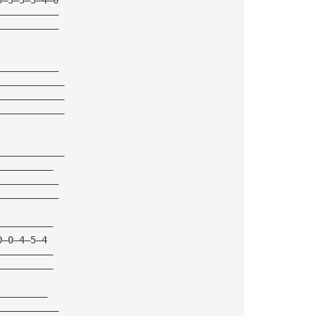
———————————
———————————
———————————
————————————
————————————
————————————
————————————
——————————
———————————
———————————
——————————
0—0—4—5—4
——————————
——————————
—————————
———————————