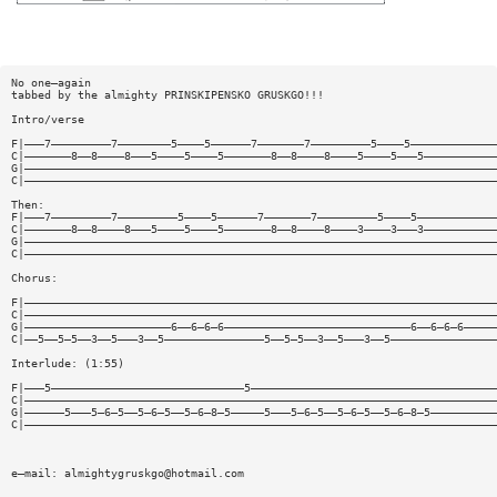
No one—again
tabbed by the almighty PRINSKIPENSKO GRUSKGO!!!
Intro/verse
F|———7—————————7————————5————5——————7———————7—————————5————5—————————————
C|———————8——8————8———5————5————5———————8——8————8————5————5———5———————————
G|———————————————————————————————————————————————————————————————————————
C|———————————————————————————————————————————————————————————————————————
Then:
F|———7—————————7—————————5————5——————7———————7—————————5————5————————————
C|———————8——8————8———5————5————5———————8——8————8————3————3———3———————————
G|———————————————————————————————————————————————————————————————————————
C|———————————————————————————————————————————————————————————————————————
Chorus:
F|———————————————————————————————————————————————————————————————————————
C|———————————————————————————————————————————————————————————————————————
G|——————————————————————6——6—6—6————————————————————————————6——6—6—6—————
C|——5——5—5——3——5———3——5———————————————5——5—5——3——5———3——5————————————————
Interlude: (1:55)
F|———5—————————————————————————————5—————————————————————————————————————
C|———————————————————————————————————————————————————————————————————————
G|——————5———5—6—5——5—6—5——5—6—8—5—————5———5—6—5——5—6—5——5—6—8—5——————————
C|———————————————————————————————————————————————————————————————————————
e—mail:
almightygruskgo@hotmail.com