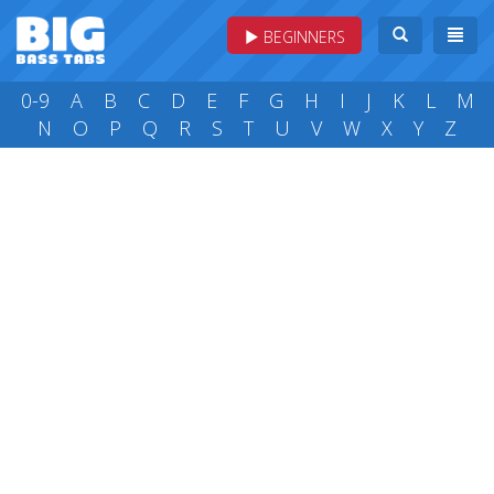
BEGINNERS
0-9
A
B
C
D
E
F
G
H
I
J
K
L
M
N
O
P
Q
R
S
T
U
V
W
X
Y
Z