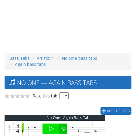
Bass Tabs
Artists: N
No One bass tabs
Again bass tabs
NO ONE — AGAIN BASS TABS
Rate this tab:
ADD TO FAVS
No One - Again Bass Tab