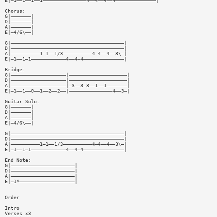
E|—1——1——1——1———————————————4——4——4——4——————————————|
Chorus:
G|———————|
D|———————|
A|———————|
E|—4/6\——|
G|———————————————————————————————————————|
D|———————————————————————————————————————|
A|——————————1—1——1/3——————————4—4——4——3\—|
E|—1——1—1————————————4——4—4——————————————|
Bridge:
G|———————————————————|————————————————————|
D|———————————————————|————————————————————|
A|———————————————————|—3——3—3——1——1———————|
E|—1——1——0——1——2——2——|———————————————4——3—|
Guitar Solo:
G|———————|
D|———————|
A|———————|
E|—4/6\——|
G|———————————————————————————————————————|
D|———————————————————————————————————————|
A|——————————1—1——1/3——————————4—4——4——3\—|
E|—1——1—1————————————4——4—4——————————————|
End Note:
G|——————————————————————|
D|——————————————————————|
A|——————————————————————|
E|—1*———————————————————|
Order
Intro
Verses x3