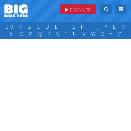
BEGINNERS
0-9
A
B
C
D
E
F
G
H
I
J
K
L
M
N
O
P
Q
R
S
T
U
V
W
X
Y
Z