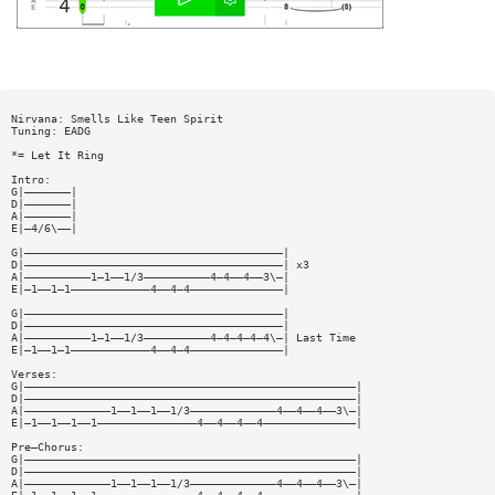
Nirvana: Smells Like Teen Spirit
Tuning: EADG
*= Let It Ring
Intro:
G|———————|
D|———————|
A|———————|
E|—4/6\——|
G|———————————————————————————————————————|
D|———————————————————————————————————————| x3
A|——————————1—1——1/3——————————4—4——4——3\—|
E|—1——1—1————————————4——4—4——————————————|
G|———————————————————————————————————————|
D|———————————————————————————————————————|
A|——————————1—1——1/3——————————4—4—4—4—4\—| Last Time
E|—1——1—1————————————4——4—4——————————————|
Verses:
G|——————————————————————————————————————————————————|
D|——————————————————————————————————————————————————|
A|—————————————1——1——1——1/3—————————————4——4——4——3\—|
E|—1——1——1——1———————————————4——4——4——4——————————————|
Pre—Chorus:
G|——————————————————————————————————————————————————|
D|——————————————————————————————————————————————————|
A|—————————————1——1——1——1/3—————————————4——4——4——3\—|