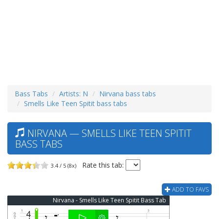
Bass Tabs
Artists: N
Nirvana bass tabs
Smells Like Teen Spitit bass tabs
NIRVANA — SMELLS LIKE TEEN SPITIT
BASS TABS
Rate this tab:
3.4 / 5 (8x)
ADD TO FAVS
Nirvana - Smells Like Teen Spitit Bass Tab