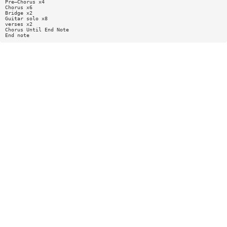
Pre—Chorus x4
Chorus x6
Bridge x2
Guitar solo x8
verses x2
Chorus Until End Note
End note