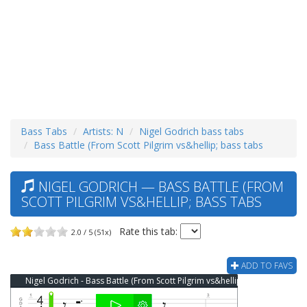
Bass Tabs
Artists: N
Nigel Godrich bass tabs
Bass Battle (From Scott Pilgrim vs&hellip; bass tabs
NIGEL GODRICH — BASS BATTLE (FROM
SCOTT PILGRIM VS&HELLIP; BASS TABS
Rate this tab:
2.0 / 5 (51x)
ADD TO FAVS
Nigel Godrich - Bass Battle (From Scott Pilgrim vs&hellip; Bass Tab