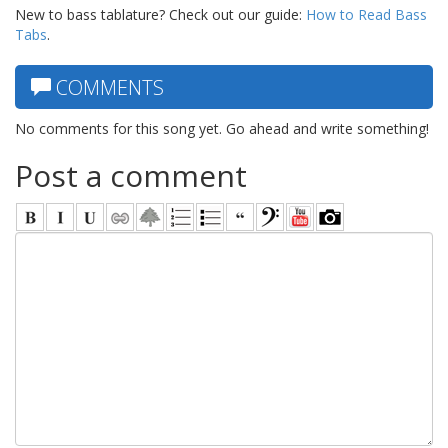
New to bass tablature? Check out our guide:
How to Read Bass
Tabs
.
COMMENTS
No comments for this song yet. Go ahead and write something!
Post a comment