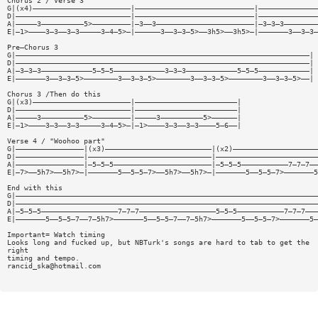
Chorus 2 / Verse 3
G|(x4)———————————————————————|————————————————————————————|——————————————
D|———————————————————————————|————————————————————————————|——————————————
A|—————3——————————5>—————————|—3——3———————————————————————|—3—3—3————————
E|—1>————3—3——3—3—————3—4—5>—|——————3——3—3—5>——3h5>——3h5>—|———————3——3—3—
Pre—Chorus 3
G|—————————————————————————————————————————————————————————————————————|
D|—————————————————————————————————————————————————————————————————————|
A|—3—3—3————————————5—5—5————————————3—3—3————————————5—5—5————————————|
E|———————3——3—3—5>————————3——3—3—5>————————3——3—3—5>————————3——3—3—5>——|
Chorus 3 /Then do this
G|(x3)———————————————————————|————————————————————————|
D|———————————————————————————|————————————————————————|
A|—————3——————————5>—————————|—————3——————————5>——————|
E|—1>————3—3——3—3—————3—4—5>—|—1>————3—3——3—3————5—6——|
Verse 4 / "Woohoo part"
G|————————————————|(x3)—————————————————————————|(x2)————————————————————
D|————————————————|—————————————————————————————|————————————————————————
A|————————————————|—5—5—5———————————————————————|—5—5—5———————————7—7—7——
E|—7>——5h7>——5h7>—|———————5——5—5—7>——5h7>——5h7>—|———————5——5—5—7>———————5
End with this
G|———————————————————————————————————————————————————————————————————————
D|———————————————————————————————————————————————————————————————————————
A|—5—5—5——————————————————7—7—7——————————————————5—5—5———————————7—7—7———
E|———————5——5—5—7——7—5h7>———————5——5—5—7——7—5h7>———————5——5—5—7>———————5—
Important= Watch timing
Looks long and fucked up, but NBTurk's songs are hard to tab to get the
right
timing and tempo.
rancid_ska@hotmail.com