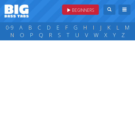
BEGINNERS
0-9
A
B
C
D
E
F
G
H
I
J
K
L
M
N
O
P
Q
R
S
T
U
V
W
X
Y
Z