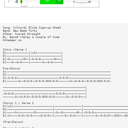
Song: Cultural Elite Sign—up Sheet
Band: New Bomb Turks
Album: Scared Straight
By: BassD >=play a couple of time
h=hammer on
Intro /Verse 1
G|—————————————|(x3)——————————————|
D|—————————————|——————————————————|
A|—3————————0>—|—3—3—3————————0>——|
E|———3——3—3————|———————3——3—3—————|
Pre—Chorus
G|—————————————————————————————————————————————————————————————
D|—————————————————————————————————————————————————————————————
A|—3—3—3—————————————————————————5—5—5—————————————————————————
E|———————3——3—3—5——5—5—5—3h5—5—5———————3——3—3—5——5—5—5—3h5—5—5—
————————————————————————————————————————————————|
————————————————————————————————————————————————|
—3—3—3—————————————————————————5—5—5————————————|
———————3——3—3—5——5—5—5—3h5—5—5———————3——3—3—5>——|
Chorus 1 / Verse 2
G|(x2)———————————————————————|————————————————|——————————————————————————
D|———————————————————————————|————————————————|——————————————————————————
A|—————3——————————5>—————————|—3——3————————0>—|—3—3—3————————————————————
E|—1>————3—3——3—3—————3—4—5>—|——————3——3—3————|———————3——3—3—5>——3h5>——3h
(Pre—Chorus)