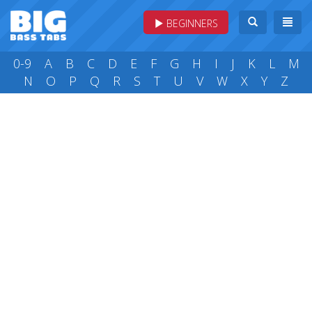
BEGINNERS
0-9
A
B
C
D
E
F
G
H
I
J
K
L
M
N
O
P
Q
R
S
T
U
V
W
X
Y
Z