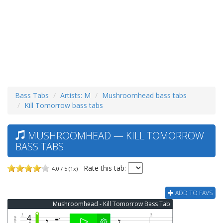
Bass Tabs
Artists: M
Mushroomhead bass tabs
Kill Tomorrow bass tabs
MUSHROOMHEAD — KILL TOMORROW
BASS TABS
Rate this tab:
4.0 / 5 (1x)
ADD TO FAVS
Mushroomhead - Kill Tomorrow Bass Tab