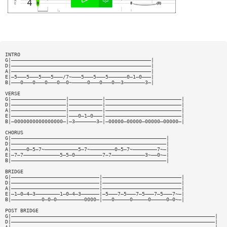
INTRO
G|——————————————————————————————————————————————|
D|——————————————————————————————————————————————|
A|——————————————————————————————————————————————|
E|—5———5———5———5———/7~———5———5———5——————0—1—0———|
B|———0———0———0———0——0~—————0———0———0——3———————3—|
VERSE
G|——————————————————|———————————|—————————————————————————|
D|——————————————————|———————————|—————————————————————————|
A|——————————————————|———————————|—————————————————————————|
E|——————————————————|———0—1—0———|—————————————————————————|
B|—0000000000000000—|—3———————3—|—00000—00000—00000—00000—|
CHORUS
G|———————————————————————————————————————————————————|
D|———————————————————————————————————————————————————|
A|—————0—5—7~———————————5—7~————————0—5—7~————————7~—|
E|—7—7————————————5—5—0—————————7—7———————————3~——0~—|
B|———————————————————————————————————————————————————|
BRIDGE
G|—————————————————————————————|——————————————————————————|
D|—————————————————————————————|——————————————————————————|
A|—————————————————————————————|——————————————————————————|
E|—1—0—4—3————————1—0—4—3——————|—5———7—5———7—5———7—5———7~—|
B|——————————0—0—0—————————0000—|———0—————0—————0—————0—0~—|
POST BRIDGE
G|———————————————————————————————————————————————————————————————————|
D|———————————————————————————————————————————————————————————————————|