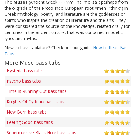
The
Muses
(Ancient Greek ?? ??????, hai mo?sai : perhaps from
the o-grade of the Proto-Indo-European root *men- "think") in
Greek mythology, poetry, and literature are the goddesses or
spirits who inspire the creation of literature and the arts. They
were considered the source of the knowledge, related orally for
centuries in the ancient culture, that was contained in poetic
lyrics and myths.
New to bass tablature? Check out our guide:
How to Read Bass
Tabs
.
More Muse bass tabs
Hysteria bass tabs
Psycho bass tabs
Time Is Running Out bass tabs
Knights Of Cydonia bass tabs
New Born bass tabs
Feeling Good bass tabs
Supermassive Black Hole bass tabs