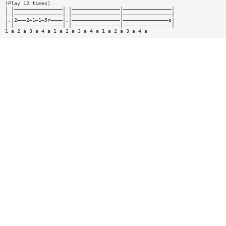
(Play 12 times)
| |————————————————| |————————————————|————————————————|
|.|————————————————|.|————————————————|————————————————|
|.|2———2—1—1—5r————|.|————————————————|———————————————s|
| |————————————————| |————————————————|————————————————|
1 a 2 a 3 a 4 a 1 a 2 a 3 a 4 a 1 a 2 a 3 a 4 a