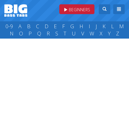
BEGINNERS
0-9
A
B
C
D
E
F
G
H
I
J
K
L
M
N
O
P
Q
R
S
T
U
V
W
X
Y
Z