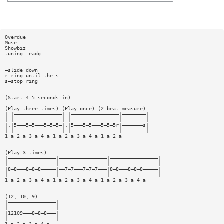
Overdue
Muse
Showbiz
tuning: eadg
—slide down
r—ring until the s
s—stop ring
(Start 4.5 seconds in)
(Play three times) (Play once) (2 beat measure)
| |————————————————| |————————————————|————————|
|.|————————————————|.|————————————————|————————|
|.|5———5—5———5—5—5—|.|5———5—5———5—5—5r|———————s|
| |————————————————| |————————————————|————————|
1 a 2 a 3 a 4 a 1 a 2 a 3 a 4 a 1 a 2 a
(Play 3 times)
|————————————————|————————————————|————————————————|
|————————————————|————————————————|————————————————|
|8—8———8—8—8—————|——7—7———7—7—7———|8—8———8—8—8—————|
|————————————————|————————————————|————————————————|
1 a 2 a 3 a 4 a 1 a 2 a 3 a 4 a 1 a 2 a 3 a 4 a
(12, 10, 9)
|————————————————|
|————————————————|
|12109———8—8—8———|
|————————————————|