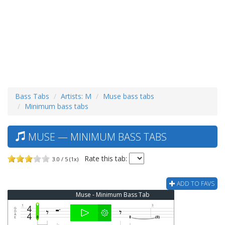
Bass Tabs
Artists: M
Muse bass tabs
Minimum bass tabs
MUSE — MINIMUM BASS TABS
Rate this tab:
3.0 / 5 (1x)
ADD TO FAVS
Muse - Minimum Bass Tab