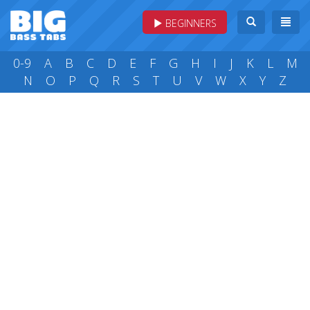
BEGINNERS
0-9
A
B
C
D
E
F
G
H
I
J
K
L
M
N
O
P
Q
R
S
T
U
V
W
X
Y
Z