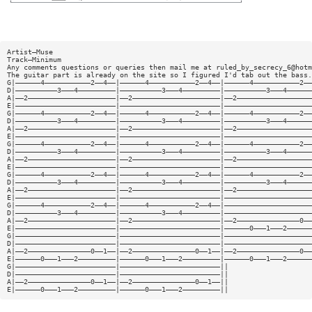
Artist—Muse
Track—Minimum
Any comments questions or queries then mail me at
ruled_by_secrecy_6@hotm
The guitar part is already on the site so I figured I'd tab out the bass.
G|——————4———————————2——4——|——————4———————————2——4——|——————4———————————2——
D|——————————3———4—————————|——————————3———4—————————|——————————3———4——————
A|——2—————————————————————|——2—————————————————————|——2——————————————————
E|————————————————————————|————————————————————————|—————————————————————
G|——————4———————————2——4——|——————4———————————2——4——|——————4———————————2——
D|——————————3———4—————————|——————————3———4—————————|——————————3———4——————
A|——2—————————————————————|——2—————————————————————|——2——————————————————
E|————————————————————————|————————————————————————|—————————————————————
G|——————4———————————2——4——|——————4———————————2——4——|——————4———————————2——
D|——————————3———4—————————|——————————3———4—————————|——————————3———4——————
A|——2—————————————————————|——2—————————————————————|——2——————————————————
E|————————————————————————|————————————————————————|—————————————————————
G|——————4———————————2——4——|——————4———————————2——4——|——————4———————————2——
D|——————————3———4—————————|——————————3———4—————————|——————————3———4——————
A|——2—————————————————————|——2—————————————————————|——2——————————————————
E|————————————————————————|————————————————————————|—————————————————————
G|——————4———————————2——4——|——————4———————————2——4——|—————————————————————
D|——————————3———4—————————|——————————3———4—————————|—————————————————————
A|——2—————————————————————|——2—————————————————————|——2———————————————0——
E|————————————————————————|————————————————————————|——————0———1———2——————
G|————————————————————————|————————————————————————|—————————————————————
D|————————————————————————|————————————————————————|—————————————————————
A|——2———————————————0——1——|——2———————————————0——1——|——2———————————————0——
E|——————0———1———2—————————|——————0———1———2—————————|——————0———1———2——————
G|————————————————————————|————————————————————————||
D|————————————————————————|————————————————————————||
A|——2———————————————0——1——|——2———————————————0——1——||
E|——————0———1———2—————————|——————0———1———2—————————||