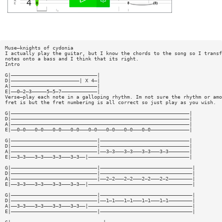
Muse—knights of cydonia
I actually play the guitar, but I know the chords to the song so I transf
notes onto a bass and I think that its right.
Intro
G|—————————————————————————————|
D|———————————————————————| X 4—|
A|—————————————————————————————|
E|——0—2—3—————5—5—7————————————|
Verse—play each note in a galloping rhythm. Im not sure the rhythm or amo
fret is but the fret numbering is all correct so just play as you wish.
G|————————————————————————————————————————————————————————————|
D|————————————————————————————————————————————————————————————|
A|————————————————————————————————————————————————————————————|
E|——0—0———0—0———0—0———0—0———0—0———0—0———0—0———0—0—————————————|
G|—————————————————————————————|——————————————————————————————|
D|—————————————————————————————|——————————————————————————————|
A|—————————————————————————————|——3—3———3—3———3—3———3—3———————|
E|——3—3———3—3———3—3———3—3——|——————————————————————————————————|
G|—————————————————————————————|———————————————————————————————|
D|—————————————————————————————|———————————————————————————————|
A|—————————————————————————————|——2—2———2—2———2—2———2—2————————|
E|——3—3———3—3———3—3———3—3——|———————————————————————————————————|
G|—————————————————————————————|———————————————————————————————|
D|—————————————————————————————|——1—1———1—1———1—1———1—1————————|
A|——3—3———3—3———3—3———3—3——|———————————————————————————————————|
E|—————————————————————————————|———————————————————————————————|