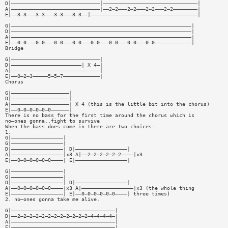
D|—————————————————————————————|———————————————————————————————|
A|—————————————————————————————|——2—2———2—2———2—2———2—2————————|
E|——3—3———3—3———3—3———3—3——|———————————————————————————————————|
G|———————————————————————————————————————————————————————————|
D|———————————————————————————————————————————————————————————|
A|———————————————————————————————————————————————————————————|
E|——0—0———0—0———0—0———0—0———0—0———0—0———0—0———0—0————————————|
Bridge
G|—————————————————————————————|
D|———————————————————————| X 4—|
A|—————————————————————————————|
E|——0—2—3—————5—5—7————————————|
Chorus
G|———————————————————|
D|———————————————————|
A|———————————————————| X 4 (this is the little bit into the chorus)
E|——0—0—0—0—0—0——————|
There is no bass for the first time around the chorus which is
no—ones gonna..fight to survive
When the bass does come in there are two choices:
1.
G|—————————————————|
G|—————————————————|
D|—————————————————| D|—————————————————|
A|—————————————————|x3 A|——2—2—2—2—2—2————|x3
E|——0—0—0—0—0—0————| E|—————————————————|
G|—————————————————|
G|—————————————————|
D|—————————————————| D|—————————————————|
A|——0—0—0—0—0—0————|x3 A|—————————————————|x3 (the whole thing
E|—————————————————| E|——0—0—0—0—0—0————| three times)
2. no—ones gonna take me alive.
G|——————————————————————————————————|
D|——2—2—2—2—2—2—2—2—2—2—2—2—4—4—4—4—|
A|——————————————————————————————————|
E|——————————————————————————————————|