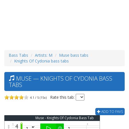
Bass Tabs
Artists: M
Muse bass tabs
Knights Of Cydonia bass tabs
MUSE — KNIGHTS OF CYDONIA BASS
TABS
Rate this tab:
4.1 / 5 (15x)
ADD TO FAVS
Muse - Knights Of Cydonia Bass Tab