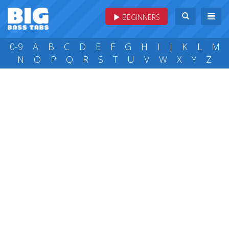
BEGINNERS
0-9
A
B
C
D
E
F
G
H
I
J
K
L
M
N
O
P
Q
R
S
T
U
V
W
X
Y
Z