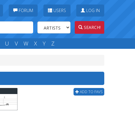
FORUM
USERS
LOG IN
SEARCH!
U
V
W
X
Y
Z
ADD TO FAVS