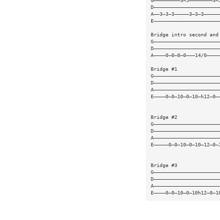
G—————————3—5————————3—
D——————————————————————
A——3—3—3—————3—3—3—————
E——————————————————————
Bridge intro second and
G——————————————————————
D——————————————————————
A————0—0—0—0———14/0————
Bridge #1
G——————————————————————
D——————————————————————
A——————————————————————
E————0—0—10—0—10—h12—0—
Bridge #2
G——————————————————————
D——————————————————————
A——————————————————————
E—————0—0—10—0—10—12—0—
Bridge #3
G——————————————————————
D——————————————————————
A——————————————————————
E————0—0—10—0—10h12—0—1