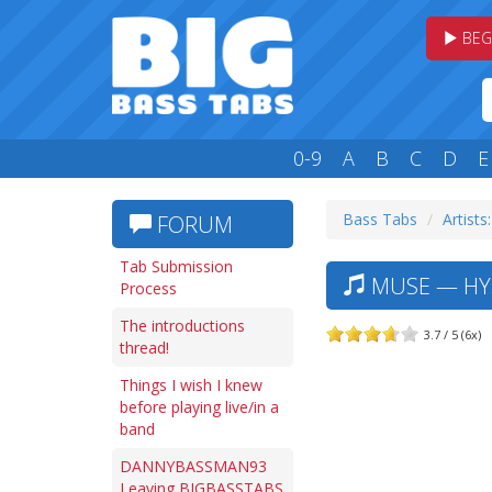
BEG
0-9
A
B
C
D
E
Bass Tabs
Artists
FORUM
Tab Submission
MUSE — HYS
Process
The introductions
3.7 / 5 (6x)
thread!
Things I wish I knew
before playing live/in a
band
DANNYBASSMAN93
Leaving BIGBASSTABS