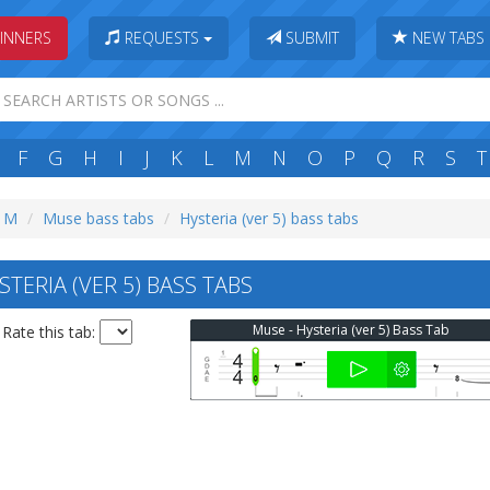
INNERS
REQUESTS
SUBMIT
NEW TABS
F
G
H
I
J
K
L
M
N
O
P
Q
R
S
T
: M
Muse bass tabs
Hysteria (ver 5) bass tabs
TERIA (VER 5) BASS TABS
Muse - Hysteria (ver 5) Bass Tab
Rate this tab: