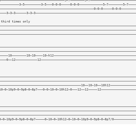
5———————————————————————————————————5—7————————5—7—————————————————————————
———————————3—5—————————3—5———0—0—0—————0—0—0—————————————5—7————————5—7————
————————————————————————————————————————————————————0—0—0—————0—0—0————————
————3—3—3——————3—3—3———————————————————————————————————————————————————————
 third times only
———————————————————————————————————————————————————————————————————————————
———————————————————————————————————————————————————————————————————————————
———————————————————————————————————————————————————————————————————————————
———————————————————————————————————————————————————————————————————————————
———————————————————————————————————————————————————————————————————————————
—————10————————10—10————10—h12—————————————————————————————————————————————
————0——12————————————12————————————————————————————————————————————————————
———————————————————————————————————————————————————————————————————————————
———————————————————————————————————————————————————————————————————————————
—————————————————————————————————————————————10——10—10——10h12——————————————
10—0—10p9—0—9p8—0—8p7———0—0—10—0—10h12—0———12——12—————12———————————————————
———————————————————————————————————————————————————————————————————————————
———————————————————————————————————————————————————————————————————————————
———————————————————————————————————————————————————————————————————————————
0—0—10p9—0—9p8—0—8p7—————0—10—0—10h12—0—10—0—10p9—0—9p8—0—8p7/0————————————