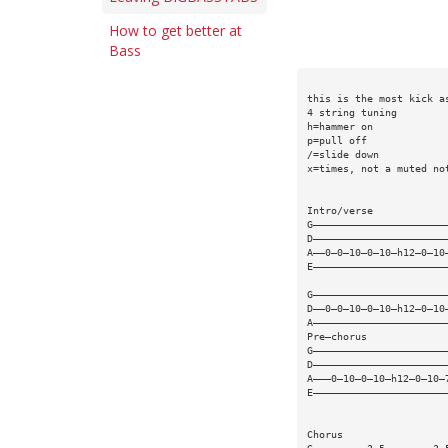
How to get better at
Bass
this is the most kick a
4 string tuning
h=hammer on
p=pull off
/=slide down
x=times, not a muted no
Intro/verse
G——————————————————————
D——————————————————————
A——0—0—10—0—10—h12—0—10
E——————————————————————
G——————————————————————
D——0—0—10—0—10—h12—0—10
A——————————————————————
Pre—chorus       
G——————————————————————
D——————————————————————
A———0—10—0—10—h12—0—10—
E——————————————————————
Chorus  