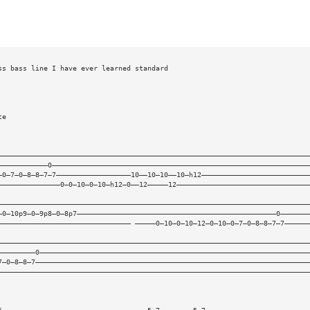
ss bass line I have ever learned standard 
te
———————————————————————————————————————————————————————————————————————————
————————————0——————————————————————————————————————————————————————————————
—0—7—0—8—8—7—7——————————————————10——10—10——10—h12——————————————————————————
———————————————0—0—10—0—10—h12—0——12—————12————————————————————————————————
———————————————————————————————————————————————————————————————————————————
—0—10p9—0—9p8—0—8p7————————————————————————————————————————————————0———————
———————————————————————————————— —————0—10—0—10—12—0—10—0—7—0—8—8—7—7——————
———————————————————————————————————————————————————————————————————————————
—————————0—————————————————————————————————————————————————————————————————
7—0—8—8—7——————————————————————————————————————————————————————————————————
———————————————————————————————————————————————————————————————————————————