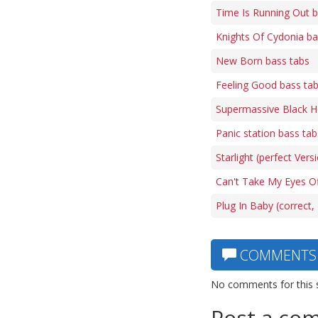
Time Is Running Out b
Knights Of Cydonia ba
New Born bass tabs
Feeling Good bass ta
Supermassive Black H
Panic station bass tab
Starlight (perfect Vers
Can't Take My Eyes Of
Plug In Baby (correct,
COMMENTS
No comments for this 
Post a co