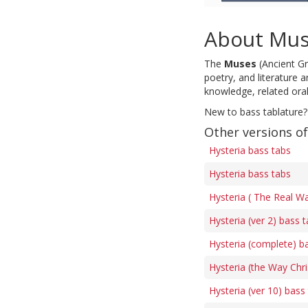
About Mu
The
Muses
(Ancient Gr
poetry, and literature 
knowledge, related orall
New to bass tablature?
Other versions of
Hysteria bass tabs
Hysteria bass tabs
Hysteria ( The Real Wa
Hysteria (ver 2) bass 
Hysteria (complete) b
Hysteria (the Way Chri
Hysteria (ver 10) bass