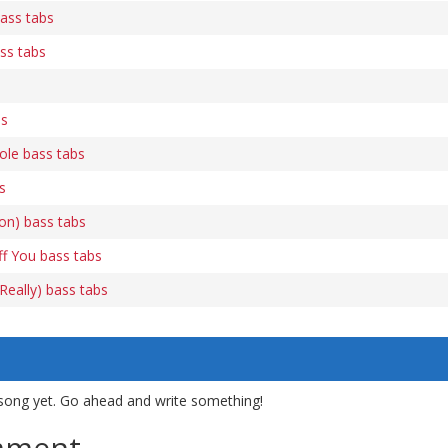
ass tabs
ss tabs
bs
ole bass tabs
s
ion) bass tabs
f You bass tabs
 Really) bass tabs
song yet. Go ahead and write something!
mment