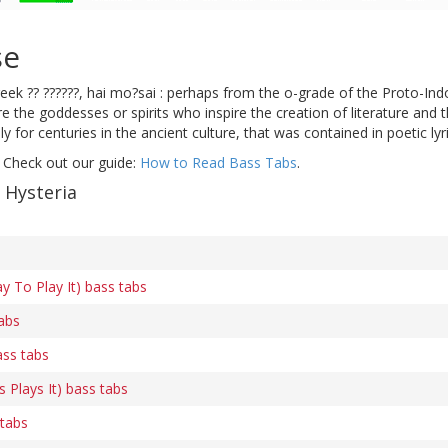
se
eek ?? ??????, hai mo?sai : perhaps from the o-grade of the Proto-In
are the goddesses or spirits who inspire the creation of literature and
y for centuries in the ancient culture, that was contained in poetic ly
 Check out our guide:
How to Read Bass Tabs
.
 Hysteria
y To Play It) bass tabs
tabs
ass tabs
s Plays It) bass tabs
 tabs