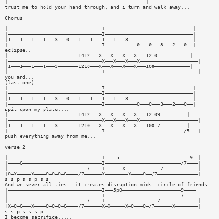
|———————————————————————————————————————————————|
trust me to hold your hand through, and i turn and walk away...
Chorus
|————————————————————————————————I——————————————————————————————|
|————————————————————————————————I——————————————————————————————|
|1———1———1———1———3———0———1———1———1———1———3——————————————————————|
|————————————————————————————————I———————————0———0———3———2———0——|
eclipse..
|————————————————————————1412———X———X———X———X———1210———————————|
|————————————————————————————————X———X———X———X————————————————————|
|1———1———1———1———3———————1210———X———X———X———X———108————————————|
|————————————————————————————————I————————————————————————————————|
you and...
(last one)
|————————————————————————————————I——————————————————————————————|
|————————————————————————————————I——————————————————————————————|
|1———1———1———1———3———0———1———1———1———1———3——————————————————————|
|————————————————————————————————I———————————0———0———3———2———0——|
spit upon my plate....
|————————————————————————1412———X———X———X———X———12109—————————|
|————————————————————————————————X———X———X———X————————————————————|
|1———1———1———1———3———————1210———X———X———X———X———108—7—————————|
|————————————————————————————————I———————————————————————————/5~~—|
push everything away from me...
verse 2
|————————————————————————————————I————5————————————————————————9——|
|————0———————————————————————————I——————————————————————————/7————|
|———————————————————————————7————I——————X————————————7————————————|
|0—X—————X————0—0—0—0————/7——————X————————X————0——/7——————————————|
s s p s s p s s
And we sever all ties.. it creates disruption midst circle of friends
|————————————————————————————————I———5p0————————————————————9————|
|————————————————————————————————I——————————————————————————7————|
|———————————————————————————7————I——————————————————7—————————————|
[X—0—0———X————0—0—0—0————/7——————X—X—————X—0———0—/7——————X————————|
s s p s s s p
I become sacrifice.....