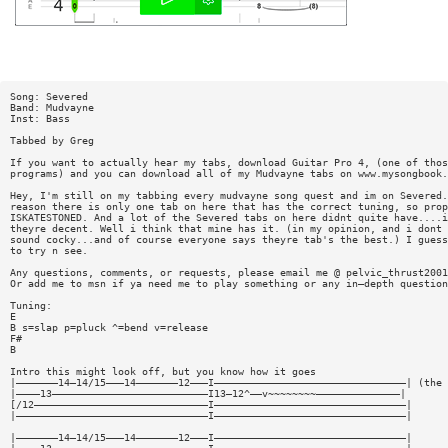
Song: Severed
Band: Mudvayne
Inst: Bass
Tabbed by Greg
If you want to actually hear my tabs, download Guitar Pro 4, (one of thos
programs) and you can download all of my Mudvayne tabs on www.mysongbook.
Hey, I'm still on my tabbing every mudvayne song quest and im on Severed.
reason there is only one tab on here that has the correct tuning, so prop
ISKATESTONED. And a lot of the Severed tabs on here didnt quite have....i
theyre decent. Well i think that mine has it. (in my opinion, and i dont 
sound cocky...and of course everyone says theyre tab's the best.) I guess
to try n see.
Any questions, comments, or requests, please email me @
pelvic_thrust2001
Or add me to msn if ya need me to play something or any in—depth question
Tuning:
E
B s=slap p=pluck ^=bend v=release
F#
B
Intro this might look off, but you know how it goes
|———————14—14/15———14———————12———I————————————————————————————————| (the 
|————13——————————————————————————I13—12^——v~~~~~~~~——————————————|
[/12—————————————————————————————I————————————————————————————————|
|————————————————————————————————I————————————————————————————————|
|———————14—14/15———14———————12———I————————————————————————————————|