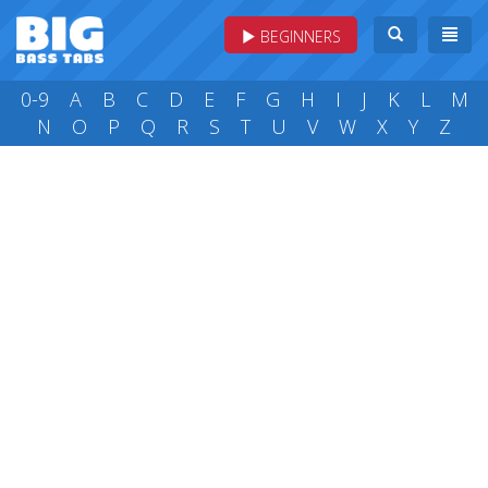
BEGINNERS
0-9
A
B
C
D
E
F
G
H
I
J
K
L
M
N
O
P
Q
R
S
T
U
V
W
X
Y
Z