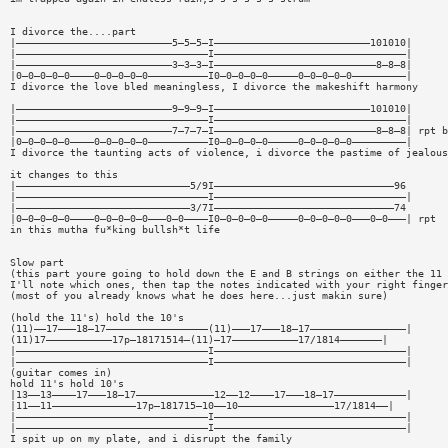
I divorce the....part
|——————————————————————————5—5—5—I——————————————————————————101010|
|————————————————————————————————I————————————————————————————————|
|——————————————————————————3—3—3—I———————————————————————————8—8—8|
|0—0—0—0—0————0—0—0—0—0——————————I0—0—0—0—0—————0—0—0—0—0—————————|
I divorce the love bled meaningless, I divorce the makeshift harmony
|——————————————————————————9—9—9—I——————————————————————————101010|
|————————————————————————————————I————————————————————————————————|
|——————————————————————————7—7—7—I———————————————————————————8—8—8| rpt b
|0—0—0—0—0————0—0—0—0—0——————————I0—0—0—0—0—————0—0—0—0—0—————————|
I divorce the taunting acts of violence, i divorce the pastime of jealous
it changes to this
|—————————————————————————————5/9I——————————————————————————————96
|————————————————————————————————I————————————————————————————————|
|—————————————————————————————3/7I——————————————————————————————74
|0—0—0—0—0————0—0—0—0—0———0—0————I0—0—0—0—0—————0—0—0—0—0———0—0———| rpt
in this mutha fu*king bullsh*t life
Slow part
(this part youre going to hold down the E and B strings on either the 11 
I'll note which ones, then tap the notes indicated with your right finger
(most of you already knows what he does here...just makin sure)
(hold the 11's) hold the 10's
(11)——17———18—17—————————————————(11)———17———18—17————————————————|
(11)17———————————17p—18171514—(11)—17———————————17/1814———————|
|————————————————————————————————I————————————————————————————————|
|————————————————————————————————I————————————————————————————————|
(guitar comes in)
hold 11's hold 10's
|13——13————17———18—17—————————————12——12————17———18—17————————————|
|11——11——————————————17p—181715—10——10————————————————17/1814——|
|————————————————————————————————I————————————————————————————————|
|————————————————————————————————I————————————————————————————————|
I spit up on my plate, and i disrupt the family