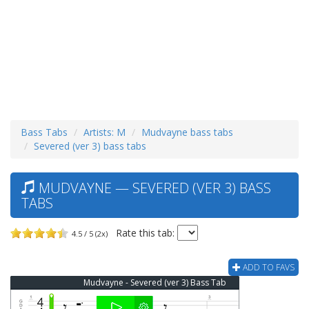
Bass Tabs
Artists: M
Mudvayne bass tabs
Severed (ver 3) bass tabs
MUDVAYNE — SEVERED (VER 3) BASS
TABS
Rate this tab:
4.5 / 5 (2x)
ADD TO FAVS
Mudvayne - Severed (ver 3) Bass Tab