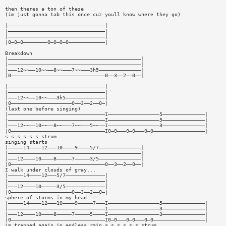
then theres a ton of these
(im just gonna tab this once cuz youll know where they go)
|————————————————————————————————|
|————————————————————————————————|
|————————————————————————————————|
|0—0—0————————0—0—0—0————————————|
Breakdown
|————————————————————————————————————————————|
|————————————————————————————————————————————|
|———12~~——10~~——8~~———7~~———3h5——————————————|
|0———————————————————————————————0——3——2——0——|
|————————————————————————————————|
|————————————————————————————————|
|———12~~——10~~———3h5—————————————|
|0————————————————————0——3——2——0—|
(last one before singing)
|————————————————————————————————I—————————————————5——————————————|
|————————————————————————————————I—————————————————5——————————————|
|———12~~——10~~——8~~———7~~———5~~——I—————————————————3——————————————|
|0———————————————————————————————I0—0———0—0———0—0—————————————————|
s s s s s s strum
singing starts
|—————14————12———10————9————5/7——————————————|
|————————————————————————————————————————————|
|———12————10————8—————7—————3/5——————————————|
|0———————————————————————————————0——3——2——0——|
I walk under clouds of gray...
|—————14————12———5/7—————————————|
|————————————————————————————————|
|———12————10—————3/5—————————————|
|0————————————————————0——3——2——0—|
sphere of storms in my head..
|—————14————12———10————9—————7———I—————————————————5——————————————|
|————————————————————————————————I—————————————————3——————————————|
|———12————10————8—————7—————5————I—————————————————3——————————————|
|0———————————————————————————————I0—0———0—0———0—0—————————————————|
im trapped again in endless rain,s s s s s s strum