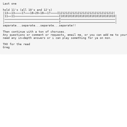
Last one
hold 11's (all 10's and 12's)
|13——13————17———18—20—18——17————I12121212121212121212121212121212|
|11——11——————————————————————————I10101010101010101010101010101010|
|————————————————————————————————I————————————————————————————————|
|————————————————————————————————I————————————————————————————————|
separate...separate...separate...separate!!
Then continue with a ton of choruses.
Any questions or comment or requests, email me, or you can add me to your
need any in—depth answers or i can play something for ya on msn.
THX for the read
Greg