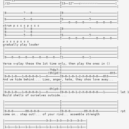
|————13——————————————————————————I————————————————————————————————|
[/12—————————————————————————————I13——12^———v~~~~~~~~~~——————————|
|————————————————————————————————I————————————————————————————————|
|8——————————7———8————————————————I8———————————————7———————————————|
|————————————————————————————————I————————————————————————————————|
|6——————————5———6————————————————I6———————————————5———————————————|
|————————————————————————————————I————0———0———0———————0———0———0———|
strum p s s s p s s s
|8——————————7———8————————————————I8———————————————7———————————————|
|8——————————7———8————————————————I————————————————————————————————|
|6——————————5———6————————————————I6———————————————5———————————————|
|————————————————————————————————I————0———0———0———————0———0———0———|
p s s s p s s s
gradually play louder
|————————————————————————————————I————————————————————————————————|
|————————————————————————————————I————————————————————————————————|
|————————————————————————————————I————————————————————————————————|
|0———0———0———0———0———0———0———0———I1———————————0———1———————————————|
Verse v—play these the 1st time only, then play the ones in ()
|————————————————————————————————I————————————————————————————————|
|——————————————————————————7h8p7—I————————————————————————————————|
|—————————————————————————(0h1p0)I————————————————————————————0h5—|
|0—0—1—0———1—0—0—0—0—1———X———————I0—0—1—0—1—2—X—0—0—0—0———0h3—————|
And we hide behind.... Lies, anger, hate, they shoo love away...
|————————————————————————————————I————————————————————————————————|
|————————————————————————————————I————————————————————————————————|
|——————————————————————————0h1p0—I————————————————————————————————|
|0—0—1—0———1—0—0—0—0—1———X———————I0—0—1—0—1—2—X—0—0—0—0———1———————| let 1
Build shells of ourselves outside....
|————————————————————————————————I————————————————————————————————|
|————————————————————————————————I————————————————————————————————|
|————————————————————————————————I————————————————————————————————|
|0—0—0———————00—0—0—0————————————I0—0—0————————00—0—0—0———————————| rpt
come on.. step out!... of your rind... assemble strength
|————————————————————————3—3———3—3———3—3———3—3——|
|———————————————————————————————————————————————|
|1—1———1—1———1—1———1—1———1—1———1—1———1—1———1—1——|