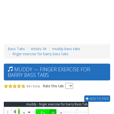
Bass Tabs
Artists: M
muddy bass tabs
finger exercise for barry bass tabs
MUDDY — FINGER EXERCISE FOR
BARRY BASS TABS
Rate this tab:
5.0 / 5 (1x)
ADD TO FAVS
muddy - finger exercise for barry Bass Tab