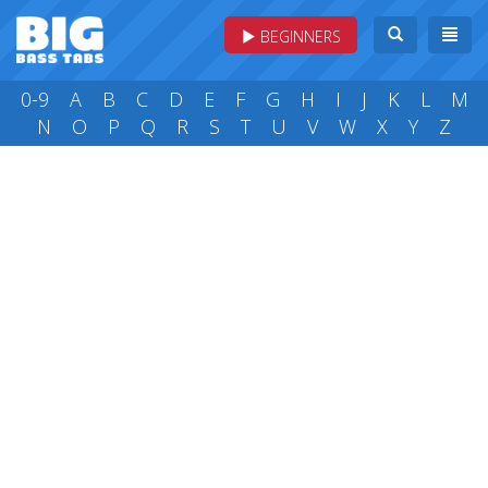
BEGINNERS
0-9
A
B
C
D
E
F
G
H
I
J
K
L
M
N
O
P
Q
R
S
T
U
V
W
X
Y
Z