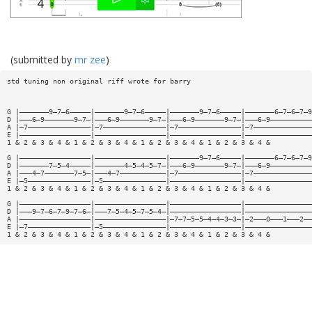
(submitted by
mr zee
)
std tuning non original riff wrote for barry
G |———————9—7—6—————|———————9—7—6—————|———————9—7—6—————|———————6—7—6—7—9
D |———6—9———————9—7—|———6—9———————9—7—|———6—9———————9—7—|———6—9——————————
A |—7———————————————|—7———————————————|—7———————————————|—7——————————————
E |—————————————————|—————————————————|—————————————————|————————————————
1 & 2 & 3 & 4 & 1 & 2 & 3 & 4 & 1 & 2 & 3 & 4 & 1 & 2 & 3 & 4 &
G |—————————————————|—————————————————|———————9—7—6—————|———————6—7—6—7—9
D |———————7—5—4—————|———————4—5—4—5—7—|———6—9———————9—7—|———6—9——————————
A |———4—7———————7—5—|———4—7———————————|—7———————————————|—7——————————————
E |—5———————————————|—5———————————————|—————————————————|————————————————
1 & 2 & 3 & 4 & 1 & 2 & 3 & 4 & 1 & 2 & 3 & 4 & 1 & 2 & 3 & 4 &
G |—————————————————|—————————————————|—————————————————|————————————————
D |———9—7—6—7—9—7—6—|———7—5—4—5—7—5—4—|—————————————————|————————————————
A |—————————————————|—————————————————|—7—7—5—5—4—4—3—3—|—2———0———1———2——
E |—7———————————————|—5———————————————|—————————————————|————————————————
1 & 2 & 3 & 4 & 1 & 2 & 3 & 4 & 1 & 2 & 3 & 4 & 1 & 2 & 3 & 4 &