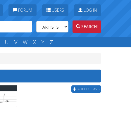
FORUM
USERS
LOG IN
SEARCH!
U
V
W
X
Y
Z
ADD TO FAVS