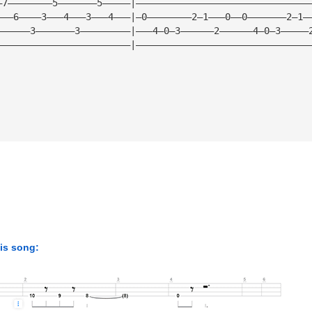
—7————————5———————5—————|———————————————————————————————
———6————3———4———3———4———|—0————————2—1———0——0———————2—1—
——————3———————3—————————|———4—0—3——————2——————4—0—3—————
————————————————————————|———————————————————————————————
his song: