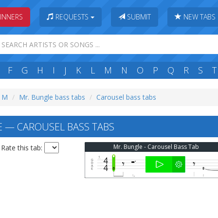
INNERS
REQUESTS
SUBMIT
NEW TABS
F
G
H
I
J
K
L
M
N
O
P
Q
R
S
T
: M
Mr. Bungle bass tabs
Carousel bass tabs
 — CAROUSEL BASS TABS
Mr. Bungle - Carousel Bass Tab
Rate this tab: