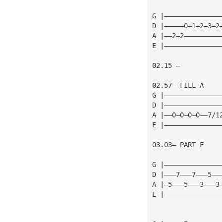
G |——————————————
D |—————0—1—2—3—2
A |——2—2—————————
E |——————————————
02.15 — 
02.57— FILL A
G |——————————————
D |——————————————
A |——0—0—0—0——7/1
E |——————————————
03.03— PART F
G |——————————————
D |———7———7———5——
A |—5———5———3———3
E |——————————————