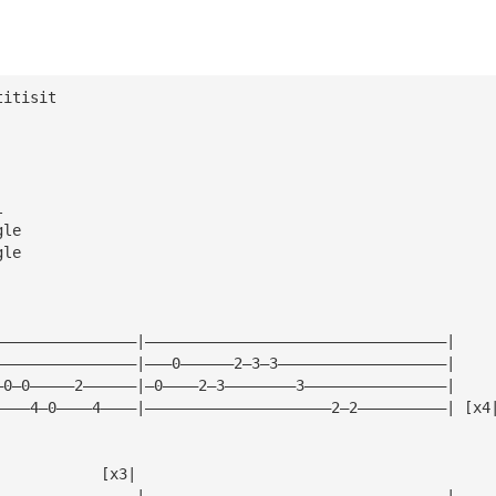
titisit
l
ngle
ngle
————————————————|——————————————————————————————————|
————————————————|———0——————2—3—3———————————————————|
—0—0—————2——————|—0————2—3————————3————————————————|
————4—0————4————|—————————————————————2—2——————————| [x4
			     [x3|
————————————————|——————————————————————————————————|