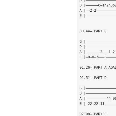
D |——————0—1h2h3p
A |——2—2—————————
E |——————————————
00.44— PART C
G |——————————————
D |——————————————
A |———————2———1—2
E |—0—0—3———3————
01.26—[PART A AGA
01.51— PART D
G |——————————————
D |——————————————
A |——————————44—0
E |—22—22—11—————
02.08— PART E