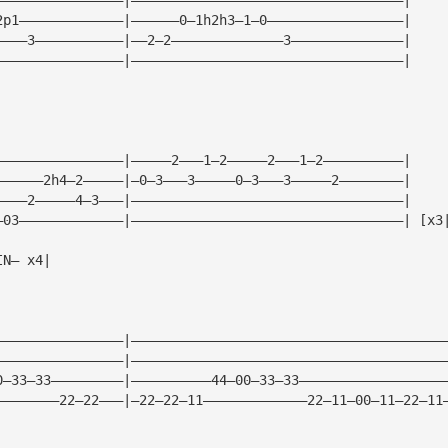
2p1—————————————|——————0—1h2h3—1—0—————————————————|
————3———————————|——2—2——————————————3——————————————|
————————————————|——————————————————————————————————|
————————————————|—————2———1—2—————2———1—2——————————|
——————2h4—2—————|—0—3———3—————0—3———3—————2————————|
————2—————4—3———|——————————————————————————————————| 
—03—————————————|——————————————————————————————————| [x3
IN— x4|
————————————————|———————————————————————————————————————
————————————————|———————————————————————————————————————
0—33—33—————————|——————————44—00—33—33——————————————————
————————22—22———|—22—22—11—————————————22—11—00—11—22—11