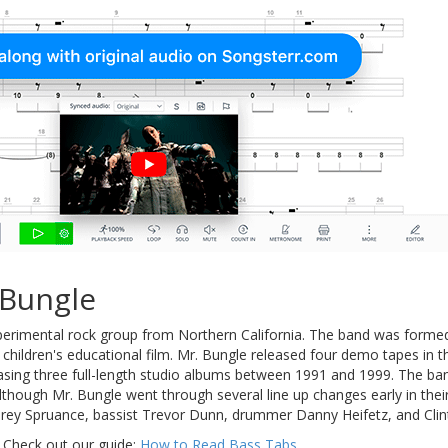
 Bungle
rimental rock group from Northern California. The band was formed 
children's educational film. Mr. Bungle released four demo tapes in t
sing three full-length studio albums between 1991 and 1999. The band
though Mr. Bungle went through several line up changes early in thei
t Trey Spruance, bassist Trevor Dunn, drummer Danny Heifetz, and C
 Check out our guide:
How to Read Bass Tabs
.