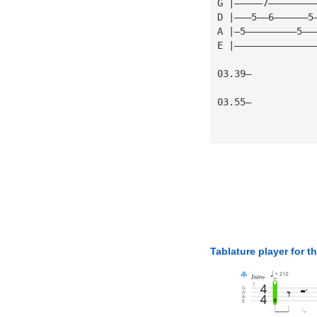
G |—————7————————
D |———5——6——————5
A |—5—————————5——
E |——————————————
03.39— 
03.55— 
Tablature player for t