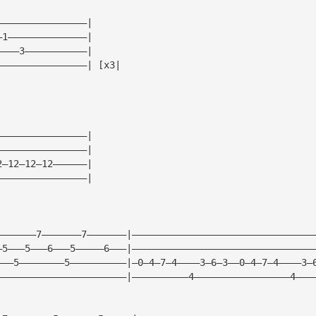
————————————————|
—1——————————————|
————3———————————|
————————————————| [x3|
————————————————|
————————————————|
2—12—12—12——————|
————————————————|
———————7———————7———————|————————————————————————————————
—5———5———6———5—————6———|————————————————————————————————
———5————————5——————————|—0—4—7—4————3—6—3——0—4—7—4————3—
———————————————————————|——————————4—————————————————4———