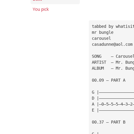
You pick
tabbed by whatisi
mr bungle
carousel
casadunne@aol.com
SONG	— Carouse
ARTIST	— Mr. Bu
ALBUM	— Mr. Bu
00.09 — PART A
G |——————————————
D |——————————————
A |—0—5—5—5—4—3—2
E |——————————————
00.37 — PART B
G |——————————————