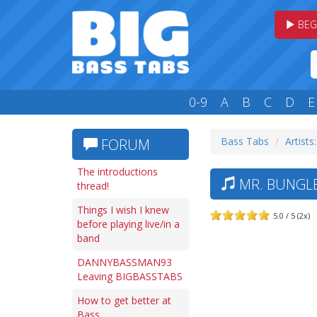
BEG
0-9
A
B
C
D
E
Bass Tabs
Artists
FORUM
The introductions
MR. BUNGLE
thread!
Things I wish I knew
5.0 / 5 (2x)
before playing live/in a
band
DANNYBASSMAN93
Leaving BIGBASSTABS
How to get better at
Bass