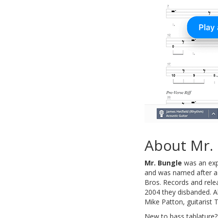
About Mr.
Mr. Bungle
was an expe
and was named after a 
Bros. Records and relea
2004 they disbanded. Al
Mike Patton, guitaris
New to bass tablature?