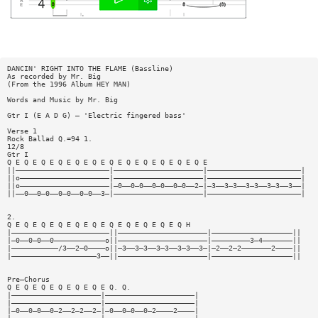
DANCIN' RIGHT INTO THE FLAME (Bassline)
As recorded by Mr. Big
(From the 1996 Album HEY MAN)
Words and Music by Mr. Big
Gtr I (E A D G) — 'Electric fingered bass'
Verse 1
Rock Ballad Q.=94 1.
12/8
Gtr I
Q E Q E Q E Q E Q E Q E Q E Q E Q E Q E Q E Q E
||——————————————————————|—————————————————————|——————————————————————|
||o—————————————————————|—————————————————————|——————————————————————|
||o—————————————————————|—0——0—0——0—0——0—0——2—|—3——3—3——3—3——3—3——3——|
||——0——0—0——0—0——0—0——3—|—————————————————————|——————————————————————|
2.
Q E Q E Q E Q E Q E Q E Q E Q E Q E Q E Q H
|———————————————————————||—————————————————————|———————————————————||
|—0——0—0——0————————————o||—————————————————————|—————————3—4———————||
|———————————/3——2—0————o||—3——3—3——3—3——3—3——3—|—2——2—2———————2————||
|————————————————————3——||—————————————————————|———————————————————||
Pre—Chorus
Q E Q E Q E Q E Q E Q E Q. Q.
|—————————————————————|—————————————————————|
|—————————————————————|—————————————————————|
|—0——0—0——0—2——2—2——2—|—0——0—0——0—2————2————|