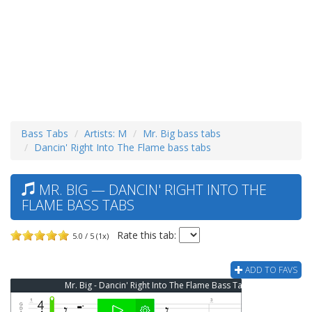
Bass Tabs
Artists: M
Mr. Big bass tabs
Dancin' Right Into The Flame bass tabs
MR. BIG — DANCIN' RIGHT INTO THE
FLAME BASS TABS
Rate this tab:
5.0 / 5 (1x)
ADD TO FAVS
Mr. Big - Dancin' Right Into The Flame Bass Tab