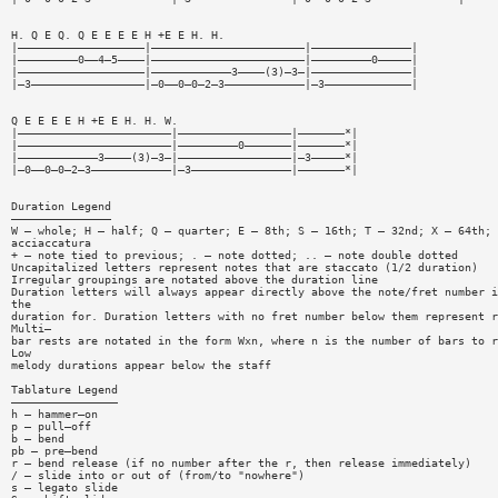
H. Q E Q. Q E E E E H +E E H. H.
|———————————————————|———————————————————————|———————————————|
|—————————0——4—5————|———————————————————————|—————————0—————|
|———————————————————|————————————3————(3)—3—|———————————————|
|—3—————————————————|—0——0—0—2—3————————————|—3—————————————|
Q E E E E H +E E H. H. W.
|———————————————————————|—————————————————|———————*|
|———————————————————————|—————————0———————|———————*|
|————————————3————(3)—3—|—————————————————|—3—————*|
|—0——0—0—2—3————————————|—3———————————————|———————*|
Duration Legend
———————————————
W — whole; H — half; Q — quarter; E — 8th; S — 16th; T — 32nd; X — 64th; 
acciaccatura
+ — note tied to previous; . — note dotted; .. — note double dotted
Uncapitalized letters represent notes that are staccato (1/2 duration)
Irregular groupings are notated above the duration line
Duration letters will always appear directly above the note/fret number i
the
duration for. Duration letters with no fret number below them represent r
Multi—
bar rests are notated in the form Wxn, where n is the number of bars to r
Low
melody durations appear below the staff
Tablature Legend
————————————————
h — hammer—on
p — pull—off
b — bend
pb — pre—bend
r — bend release (if no number after the r, then release immediately)
/ — slide into or out of (from/to "nowhere")
s — legato slide