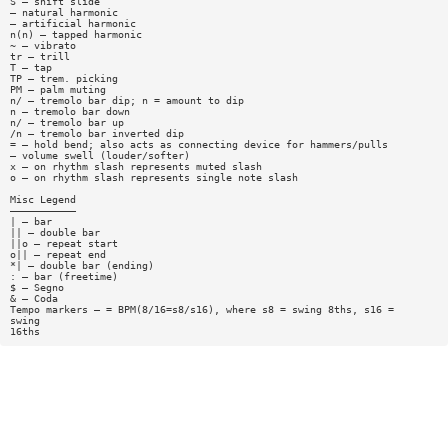
S — shift slide
— natural harmonic
— artificial harmonic
n(n) — tapped harmonic
~ — vibrato
tr — trill
T — tap
TP — trem. picking
PM — palm muting
n/ — tremolo bar dip; n = amount to dip
n — tremolo bar down
n/ — tremolo bar up
/n — tremolo bar inverted dip
= — hold bend; also acts as connecting device for hammers/pulls
— volume swell (louder/softer)
x — on rhythm slash represents muted slash
o — on rhythm slash represents single note slash
Misc Legend
———————————
| — bar
|| — double bar
||o — repeat start
o|| — repeat end
*| — double bar (ending)
: — bar (freetime)
$ — Segno
& — Coda
Tempo markers — = BPM(8/16=s8/s16), where s8 = swing 8ths, s16 =
swing
16ths