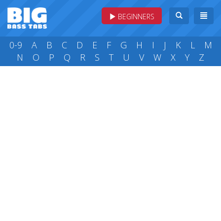
BEGINNERS
0-9
A
B
C
D
E
F
G
H
I
J
K
L
M
N
O
P
Q
R
S
T
U
V
W
X
Y
Z