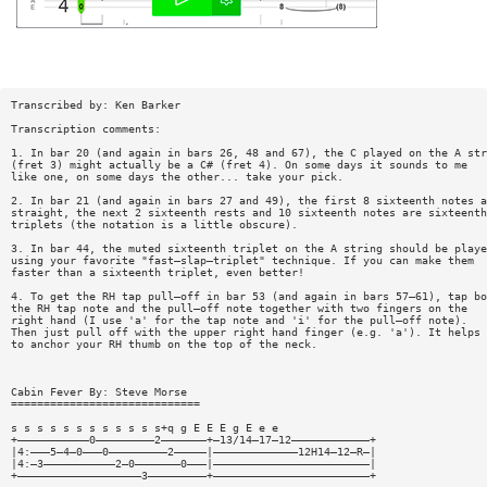
Transcribed by: Ken Barker
Transcription comments:
1. In bar 20 (and again in bars 26, 48 and 67), the C played on the A str
(fret 3) might actually be a C# (fret 4). On some days it sounds to me
like one, on some days the other... take your pick.
2. In bar 21 (and again in bars 27 and 49), the first 8 sixteenth notes a
straight, the next 2 sixteenth rests and 10 sixteenth notes are sixteenth
triplets (the notation is a little obscure).
3. In bar 44, the muted sixteenth triplet on the A string should be playe
using your favorite "fast—slap—triplet" technique. If you can make them
faster than a sixteenth triplet, even better!
4. To get the RH tap pull—off in bar 53 (and again in bars 57—61), tap bo
the RH tap note and the pull—off note together with two fingers on the
right hand (I use 'a' for the tap note and 'i' for the pull—off note).
Then just pull off with the upper right hand finger (e.g. 'a'). It helps
to anchor your RH thumb on the top of the neck.
Cabin Fever By: Steve Morse
=============================
s s s s s s s s s s s s+q g E E E g E e e
+———————————0—————————2———————+—13/14—17—12————————————+
|4:———5—4—0———0—————————2—————|—————————————12H14—12—R—|
|4:—3———————————2—0———————0———|————————————————————————|
+———————————————————3—————————+————————————————————————+