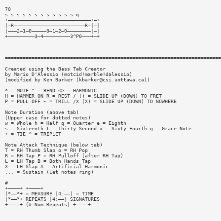
70
s s s s s s s s s s s s q
+————————————————————————————+—+
|—R————————————————————————R—|—|
|———2—1—0—————0—1—2—0————————|—|
+—————————3—4—————————3^P0———+—+
=========================================================================
Created using the Bass Tab Creator
by Mario D'Alessio (motcid!marble!dalessio)
(modified by Ken Barker (
kbarker@csi.uottawa.ca
))
* = MUTE ^ = BEND <> = HARMONIC
H = HAMMER ON R = REST / () = SLIDE UP (DOWN) TO FRET
P = PULL OFF ~ = TRILL /X (X) = SLIDE UP (DOWN) TO NOWHERE
Note Duration (above tab)
(Upper case for dotted notes)
w = Whole h = Half q = Quarter e = Eighth
s = Sixteenth t = Thirty—Second x = Sixty—Fourth g = Grace Note
+ = TIE ^ = TRIPLET
Note Attack Technique (below tab)
T = RH Thumb Slap o = RH Pop
R = RH Tap P = RH Pulloff (after RH Tap)
L = LH Tap B = Both Hands Tap
X = LH Slap A = Artificial Harmonic
... = Sustain (Let notes ring)
#
+————+ +————+
|*——*+ = MEASURE |4:——| = TIME
|*——*+ REPEATS |4:——| SIGNATURES
+————+ (#=Num Repeats) +————+