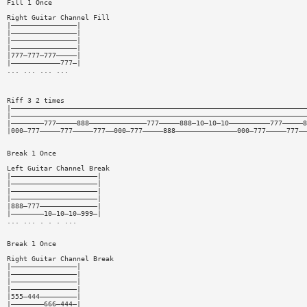
Fill 1 Once
Right Guitar Channel Fill
|————————————————|
|————————————————|
|————————————————|
|————————————————|
|777—777—777—————|
|————————————777—|
... ... ... ...
Riff 3 2 times
|————————————————————————————————————————————————————————————————————————
|————————————————————————————————————————————————————————————————————————
|————————777—————888——————————————777—————888—10—10—10——————————777—————8
|000—777—————777—————777——000—777—————888———————————————000—777—————777——
Break 1 Once
Left Guitar Channel Break
|—————————————————————|
|—————————————————————|
|—————————————————————|
|—————————————————————|
|888—777——————————————|
|————————10—10—10—999—|
... ... . . . ...
Break 1 Once
Right Guitar Channel Break
|————————————————|
|————————————————|
|————————————————|
|————————————————|
|555—444—————————|
|————————666—444—|