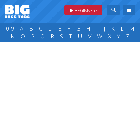
BEGINNERS
0-9
A
B
C
D
E
F
G
H
I
J
K
L
M
N
O
P
Q
R
S
T
U
V
W
X
Y
Z