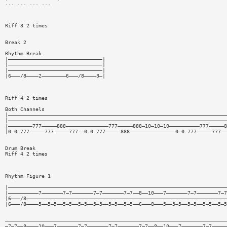
... ... ... ...
Riff 3 2 times
Break 2
Rhythm Break
|———————————————————————————————|
|———————————————————————————————|
|———————————————————————————————|
|6———/8————2————————6———/8————3—|
Riff 4 2 times
Both Channels
|————————————————————————————————————————————————————————————————————————
|————————————————————————————————————————————————————————————————————————
|————————777—————888——————————————777—————888—10—10—10——————————777—————8
|0—0—777—————777—————777——0—0—777—————888———————————————0—0—777—————777——
Drum Break
Riff 4 2 times
Rhythm Figure 1
|————————————————————————————————————————————————————————————————————————
|——————————7———————7—7———————7—7———————7—7——8——10———7———————7—7———————7—7
|6———/8——————————————————————————————————————————————————————————————————
|6———/8————5——5—5——5—5——5—5——5—5——5—5——5—5——6———8———5——5—5——5—5——5—5——5—5
—————————————————————————————————————————————————————————————————————————
—7—7——8————10———7———————7—7———————7—7———————7—7——8——10———7———————7—7—————