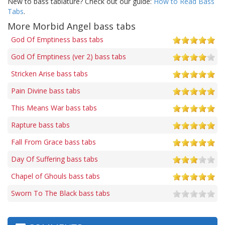
New to bass tablature? Check out our guide:
How to Read Bass
Tabs
.
More Morbid Angel bass tabs
God Of Emptiness bass tabs
God Of Emptiness (ver 2) bass tabs
Stricken Arise bass tabs
Pain Divine bass tabs
This Means War bass tabs
Rapture bass tabs
Fall From Grace bass tabs
Day Of Suffering bass tabs
Chapel of Ghouls bass tabs
Sworn To The Black bass tabs