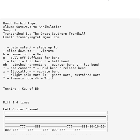
Band: Morbid Angel
Album: Gateways to Annihilation
Song: I
Transcribed By: The Great Southern Trendkill
Email:
fromadyingfetus@aol.com
. — palm mute / — slide up to
— slide down to ~ — vibrato
h — hammer on b — Bend
p — pull off Suffixes for bend
t — tap f — full bend h — half bend
ph — pinched harmonic q — quarter bend t — tap bend
* — see comment ^ — Hold bend r release bend
x — Stuccatto ~ — vibrato bend
, — slight palm mute () — ghost note, sustained note
" — tremolo note <> — Trill
Tunning : Key of Bb
Riff 1 4 times
Left Guitar Channel
|——————————————————————————————————————————————————————|
|——————————————————————————————————————————————————————|
|——————————————————————————————————————————————————————|
|——————————————————————————————————————————————————————|
|————————777—————888——————————————777—————888—10—10—10—|
|000—777—————777—————777——000—777—————777——————————————|
... ... ... ... ... ... ... ... ... ... ... . . .