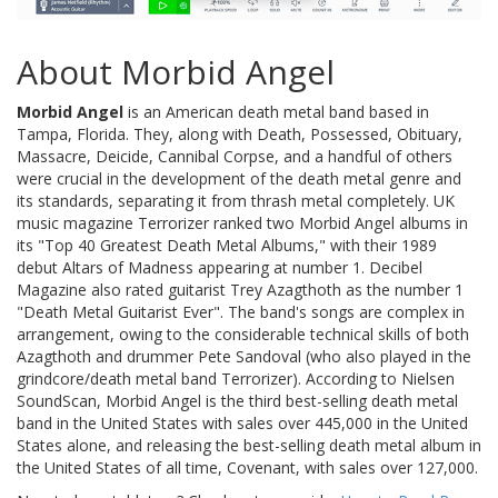
About Morbid Angel
Morbid Angel
is an American death metal band based in
Tampa, Florida. They, along with Death, Possessed, Obituary,
Massacre, Deicide, Cannibal Corpse, and a handful of others
were crucial in the development of the death metal genre and
its standards, separating it from thrash metal completely. UK
music magazine Terrorizer ranked two Morbid Angel albums in
its "Top 40 Greatest Death Metal Albums," with their 1989
debut Altars of Madness appearing at number 1. Decibel
Magazine also rated guitarist Trey Azagthoth as the number 1
"Death Metal Guitarist Ever". The band's songs are complex in
arrangement, owing to the considerable technical skills of both
Azagthoth and drummer Pete Sandoval (who also played in the
grindcore/death metal band Terrorizer). According to Nielsen
SoundScan, Morbid Angel is the third best-selling death metal
band in the United States with sales over 445,000 in the United
States alone, and releasing the best-selling death metal album in
the United States of all time, Covenant, with sales over 127,000.