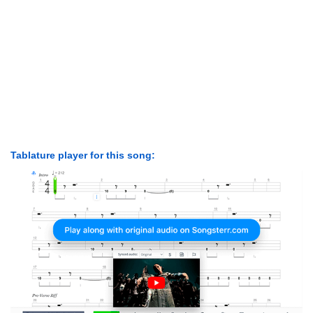
Tablature player for this song: