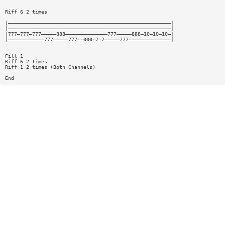
Riff 6 2 times
|——————————————————————————————————————————————————————|
|——————————————————————————————————————————————————————|
|777—777—777—————888——————————————777—————888—10—10—10—|
|————————————777—————777——000—7—7—————777——————————————|
Fill 1
Riff 6 2 times
Riff 1 2 times (Both Channels)
End