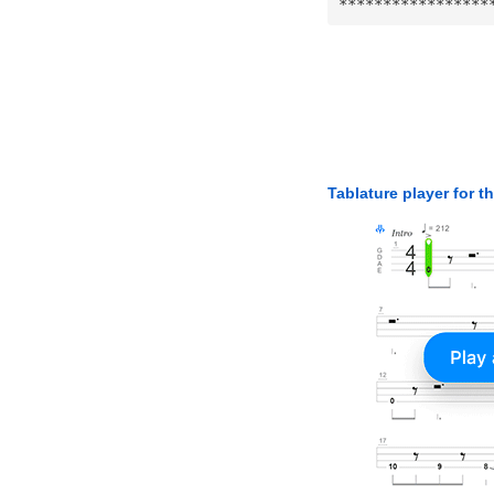
*****************
Tablature player for t