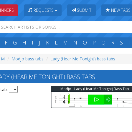
INNERS
REQUESTS
SUBMIT
NEW TABS
F
G
H
I
J
K
L
M
N
O
P
Q
R
S
T
: M
Modjo bass tabs
Lady (Hear Me Tonight) bass tabs
DY (HEAR ME TONIGHT) BASS TABS
Modjo - Lady (Hear Me Tonight) Bass Tab
 tab: