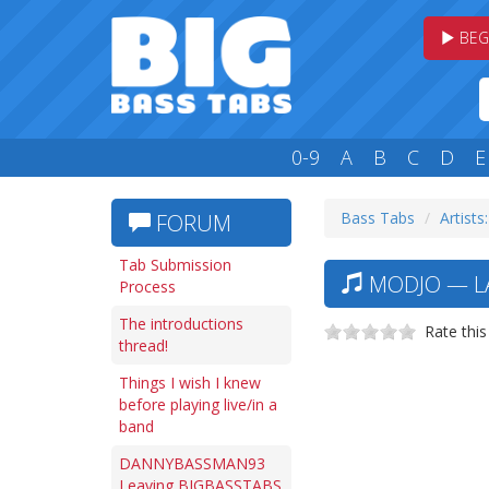
BEG
0-9
A
B
C
D
E
Bass Tabs
Artists
FORUM
Tab Submission
MODJO — LA
Process
The introductions
Rate this
thread!
Things I wish I knew
before playing live/in a
band
DANNYBASSMAN93
Leaving BIGBASSTABS