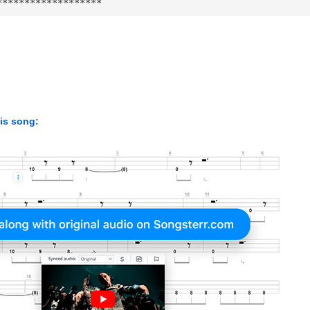
*******************
his song: