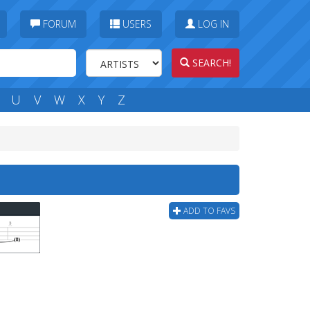
FORUM
USERS
LOG IN
SEARCH!
U
V
W
X
Y
Z
ADD TO FAVS