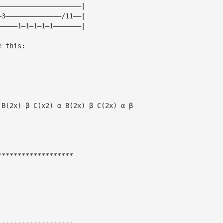
—————————————————————|
—3——————————————/11——|
—————1—1—1—1—1———————|
e this:
 B(2x) β C(x2) α B(2x) β C(2x) α β
*******************