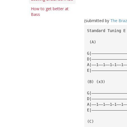
How to get better at
Bass
(submitted by
The Brazi
Standard Tuning E
 (A)
G|———————————————
D|———————————————
A|——1——1——1—1——1—
E|———————————————
(B) (x3)
G|———————————————
D|———————————————
A|——1——1——1—1——1—
E|———————————————
(C)