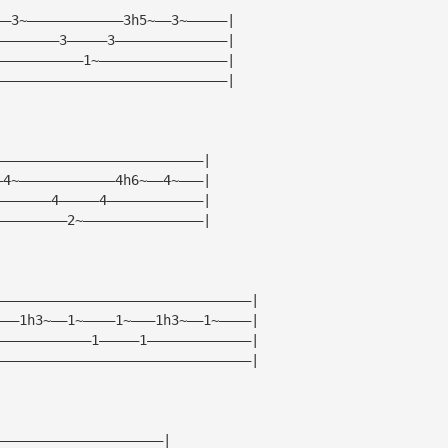
——3~————————————3h5~——3~—————|
————————3—————3——————————————|
———————————1~————————————————|
—————————————————————————————|
——————————————————————————|
—4~————————————4h6~——4~———|
———————4—————4————————————|
—————————2~———————————————|
————————————————————————————————|
———1h3~——1~————1~———1h3~——1~————|
————————————1—————1—————————————|
————————————————————————————————|
—————————————————————|