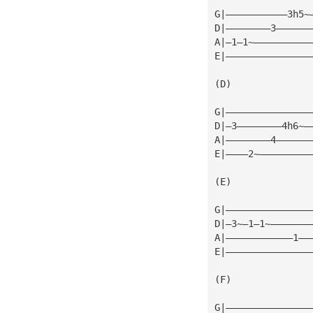
G|———————————3h5~
D|————————3——————
A|—1—1~——————————
E|———————————————
(D)
G|———————————————
D|—3————————4h6~—
A|————————4——————
E|————2~—————————
(E)
G|———————————————
D|—3~—1—1~———————
A|————————————1——
E|———————————————
(F)
G|———————————————