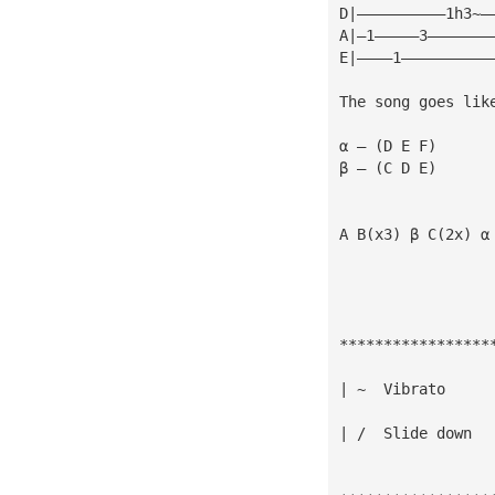
D|——————————1h3~—
A|—1—————3———————
E|————1——————————
The song goes lik
α — (D E F) 
β — (C D E)
A B(x3) β C(2x) α
*****************
| ~  Vibrato
| /  Slide down