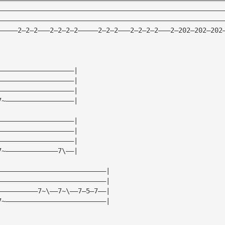
————————————————————————————————————————————————————————
————————————————————————————————————————————————————————
—————2—2—2———2—2—2—2—————2—2—2———2—2—2—2———2—202—202—202
———————————————————|
———————————————————|
———————————————————|
7~—————————————————|
———————————————————|
———————————————————|
———————————————————|
7~—————————————7\——|
———————————————————————————|
———————————————————————————|
——————————7~\——7~\——7—5—7——|
7~—————————————————————————|