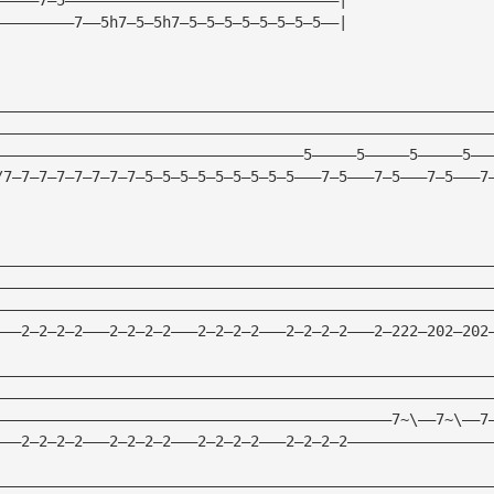
—————————7——5h7—5—5h7—5—5—5—5—5—5—5—5——|
————————————————————————————————————————————————————————
————————————————————————————————————————————————————————
———————————————————————————————————5—————5—————5—————5——
/7—7—7—7—7—7—7—7—5—5—5—5—5—5—5—5—5———7—5———7—5———7—5———7
————————————————————————————————————————————————————————
————————————————————————————————————————————————————————
————————————————————————————————————————————————————————
———2—2—2—2———2—2—2—2———2—2—2—2———2—2—2—2———2—222—202—202
————————————————————————————————————————————————————————
————————————————————————————————————————————————————————
—————————————————————————————————————————————7~\——7~\——7
———2—2—2—2———2—2—2—2———2—2—2—2———2—2—2—2————————————————
————————————————————————————————————————————————————————