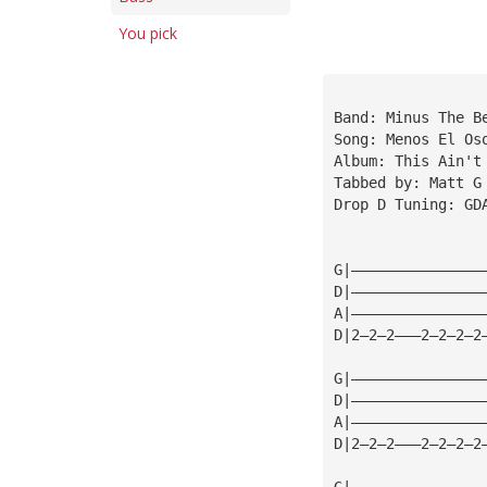
You pick
Band: Minus The B
Song: Menos El Os
Album: This Ain't
Tabbed by: Matt G
Drop D Tuning: GD
G|———————————————
D|———————————————
A|———————————————
D|2—2—2———2—2—2—2
G|———————————————
D|———————————————
A|———————————————
D|2—2—2———2—2—2—2
G|———————————————