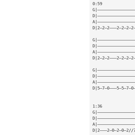
0:59
G|———————————————
D|———————————————
A|———————————————
D|2—2—2———2—2—2—2
G|———————————————
D|———————————————
A|———————————————
D|2—2—2———2—2—2—2
G|———————————————
D|———————————————
A|———————————————
D|5—7—0———5—5—7—0
1:36
G|———————————————
D|———————————————
A|———————————————
D|2———2—0—2—0—2//