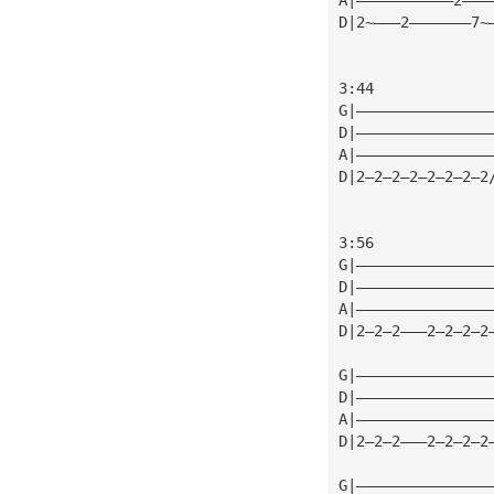
D|2~———2———————7~
3:44
G|———————————————
D|———————————————
A|———————————————
D|2—2—2—2—2—2—2—2
3:56
G|———————————————
D|———————————————
A|———————————————
D|2—2—2———2—2—2—2
G|———————————————
D|———————————————
A|———————————————
D|2—2—2———2—2—2—2
G|———————————————