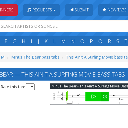
INNERS
REQUESTS
SUBMIT
NEW TABS
F
G
H
I
J
K
L
M
N
O
P
Q
R
S
T
: M
Minus The Bear bass tabs
This Ain't A Surfing Movie bass t
EAR — THIS AIN'T A SURFING MOVIE BASS TABS
Rate this tab: