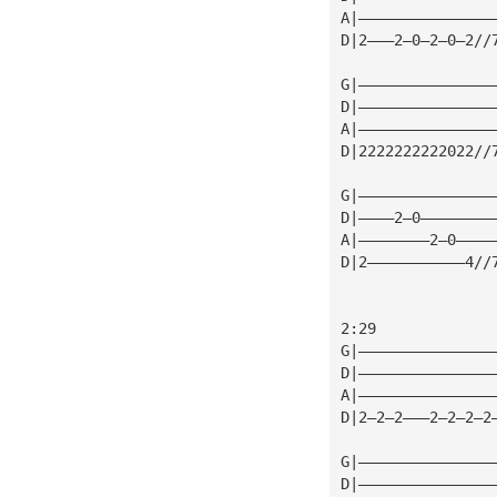
A|———————————————
D|2———2—0—2—0—2//
G|———————————————
D|———————————————
A|———————————————
D|2222222222022//
G|———————————————
D|————2—0————————
A|————————2—0————
D|2———————————4//
2:29
G|———————————————
D|———————————————
A|———————————————
D|2—2—2———2—2—2—2
G|———————————————
D|———————————————