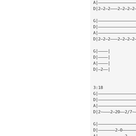
A|———————————————
D|2—2—2———2—2—2—2
G|———————————————
D|———————————————
A|———————————————
D|2—2—2———2—2—2—2
G|————|
D|————|
A|————|
D|—2——|
3:18
G|———————————————
D|———————————————
A|———————————————
D|2~———2—20——2/7~
G|———————————————
D|———————2—0—————
A|———————————2———