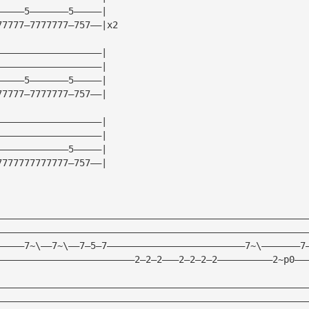
—————5———————5—————|
77777—7777777—757——|x2
———————————————————|
———————————————————|
—————5———————5—————|
77777—7777777—757——|
———————————————————|
———————————————————|
—————————————5—————|
7777777777777—757——|
————————————————————————————————————————————————————————
————————————————————————————————————————————————————————
—————7~\——7~\——7—5—7—————————————————————————7~\———————7
—————————————————————————2—2—2———2—2—2—2——————————2~p0——
————————————————————————————————————————————————————————
————————————————————————————————————————————————————————