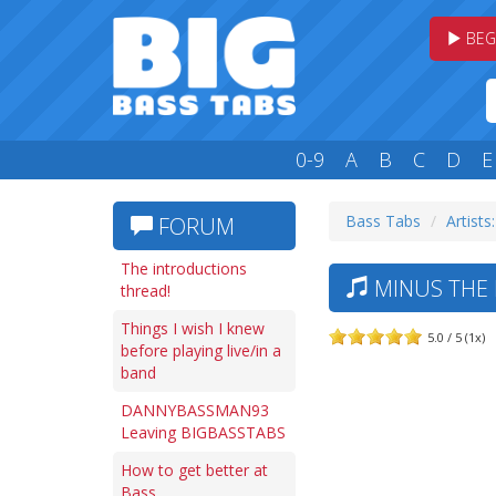
BEG
0-9
A
B
C
D
E
Bass Tabs
Artists
FORUM
The introductions
MINUS THE B
thread!
Things I wish I knew
5.0 / 5 (1x)
before playing live/in a
band
DANNYBASSMAN93
Leaving BIGBASSTABS
How to get better at
Bass