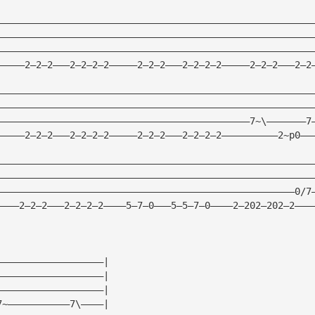
————————————————————————————————————————————————————————
————————————————————————————————————————————————————————
————————————————————————————————————————————————————————
—————2—2—2———2—2—2—2—————2—2—2———2—2—2—2—————2—2—2———2—2
————————————————————————————————————————————————————————
————————————————————————————————————————————————————————
—————————————————————————————————————————————7~\———————7
—————2—2—2———2—2—2—2—————2—2—2———2—2—2—2——————————2~p0——
————————————————————————————————————————————————————————
————————————————————————————————————————————————————————
—————————————————————————————————————————————————————0/7
————2—2—2———2—2—2—2————5—7—0———5—5—7—0————2—202—202—2———
———————————————————|
———————————————————|
———————————————————|
7~———————————7\————|