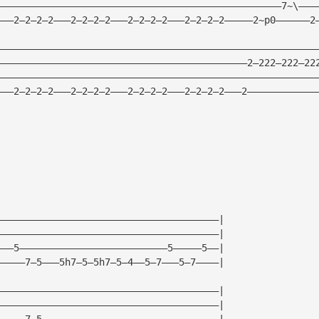
——————————————————————————————————————————————————7~\———
———2—2—2—2———2—2—2—2———2—2—2—2———2—2—2—2—————2~p0——————2
————————————————————————————————————————————————————————
————————————————————————————————————————————2—222—222—22
————————————————————————————————————————————————————————
———2—2—2—2———2—2—2—2———2—2—2—2———2—2—2—2———2————————————
———————————————————————————————————————|
———————————————————————————————————————|
———5——————————————————————————5—————5——|
—————7—5———5h7—5—5h7—5—4——5—7———5—7————|
———————————————————————————————————————|
———————————————————————————————————————|
—————7—5———————————————————————————————|