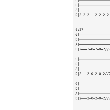
D|———————————————
A|———————————————
D|2—2—2———2—2—2—2
0:37
G|———————————————
D|———————————————
A|———————————————
D|2———2—0—2—0—2//
G|———————————————
D|———————————————
A|———————————————
D|2———2—0—2—0—2//
G|———————————————
D|———————————————
A|———————————————
D|2———2—0—2—0—2//