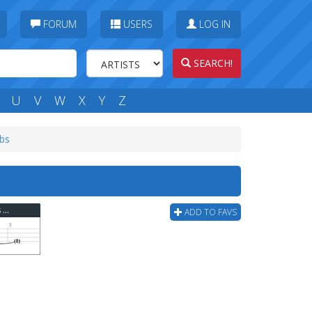
FORUM
USERS
LOG IN
SEARCH!
U
V
W
X
Y
Z
abs
Minus The Bear - This Ain't A Surfing Movie Bass Tab
ADD TO FAVS