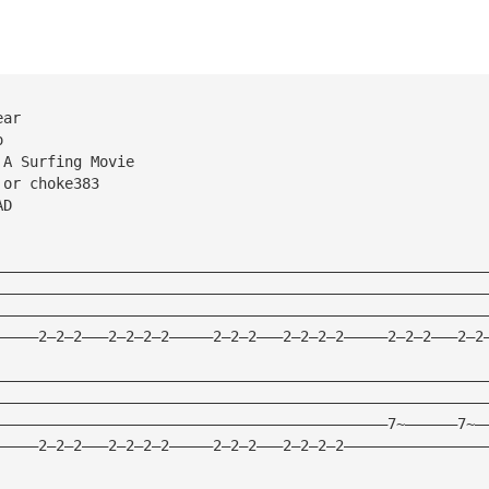
ear
o
 A Surfing Movie
 or choke383
AD
————————————————————————————————————————————————————————
————————————————————————————————————————————————————————
————————————————————————————————————————————————————————
—————2—2—2———2—2—2—2—————2—2—2———2—2—2—2—————2—2—2———2—2
————————————————————————————————————————————————————————
————————————————————————————————————————————————————————
—————————————————————————————————————————————7~——————7~—
—————2—2—2———2—2—2—2—————2—2—2———2—2—2—2————————————————
————————————————————————————————————————————————————————