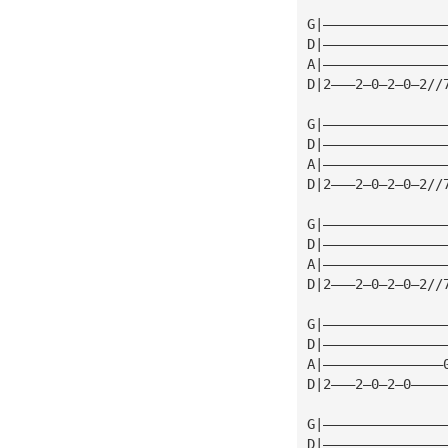
G|———————————————
D|———————————————
A|———————————————
D|2———2—0—2—0—2//
G|———————————————
D|———————————————
A|———————————————
D|2———2—0—2—0—2//
G|———————————————
D|———————————————
A|———————————————
D|2———2—0—2—0—2//
G|———————————————
D|———————————————
A|———————————————
D|2———2—0—2—0————
G|———————————————
D|———————————————