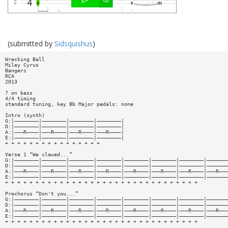
(submitted by
Sidsquishus
)
Wrecking Ball
Miley Cyrus
Bangerz
RCA
2013
? on bass
4/4 timing
standard tuning, key Bb Major pedals: none
Intro (synth)
G:|————————|————————|————————|————————|
D:|————————|————————|————————|————————|
A:|———R————|———R————|———R————|———R————|
E:|————————|————————|————————|————————|
+ + + + + + + + + + + + + + + +
Verse 1 “We clawed...”
G:|————————|————————|————————|————————|————————|————————|————————|———————
D:|————————|————————|————————|————————|————————|————————|————————|———————
A:|———R————|———R————|———R————|———R————|———R————|———R————|———R————|———R———
E:|————————|————————|————————|————————|————————|————————|————————|———————
+ + + + + + + + + + + + + + + + + + + + + + + + + + + + + + + +
Prechorus “Don't you...”
G:|————————|————————|————————|————————|————————|————————|————————|———————
D:|————————|————————|————————|————————|————————|————————|————————|———————
A:|———R————|———R————|———R————|———R————|———R————|———R————|———R————|———R———
E:|————————|————————|————————|————————|————————|————————|————————|———————
+ + + + + + + + + + + + + + + + + + + + + + + + + + + + + + + +