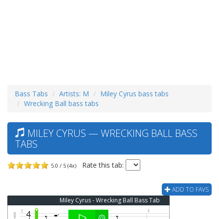
Bass Tabs
Artists: M
Miley Cyrus bass tabs
Wrecking Ball bass tabs
MILEY CYRUS — WRECKING BALL BASS
TABS
Rate this tab:
5.0 / 5 (4x)
ADD TO FAVS
Miley Cyrus - Wrecking Ball Bass Tab