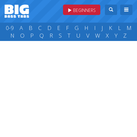
BEGINNERS
0-9
A
B
C
D
E
F
G
H
I
J
K
L
M
N
O
P
Q
R
S
T
U
V
W
X
Y
Z