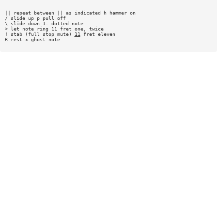
|| repeat between || as indicated h hammer on
/ slide up p pull off
\ slide down 1. dotted note
> let note ring 11 fret one, twice
! stab (full stop mute)
11
fret eleven
R rest x ghost note