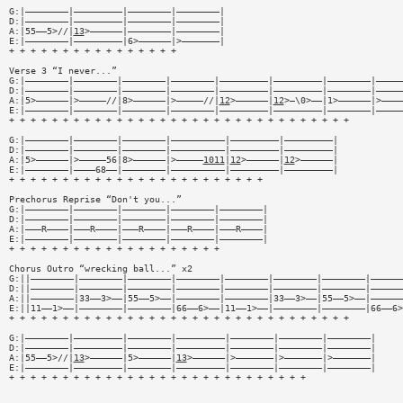
G:|————————|—————————|————————|————————|
D:|————————|—————————|————————|————————|
A:|55——5>//|
13
>——————|————————|————————|
E:|————————|—————————|6>——————|>———————|
+ + + + + + + + + + + + + + + +
Verse 3 “I never...”
G:|————————|————————|————————|————————|—————————|—————————|————————|—————
D:|————————|————————|————————|————————|—————————|—————————|————————|—————
A:|5>——————|>—————//|8>——————|>—————//|
12
>——————|
12
>—\0>——|1>——————|>————
E:|————————|————————|————————|————————|—————————|—————————|————————|—————
+ + + + + + + + + + + + + + + + + + + + + + + + + + + + + + + +
G:|————————|————————|————————|——————————|—————————|—————————|
D:|————————|————————|————————|——————————|—————————|—————————|
A:|5>——————|>—————56|8>——————|>—————
1011
|
12
>——————|
12
>——————|
E:|————————|————68——|————————|——————————|—————————|—————————|
+ + + + + + + + + + + + + + + + + + + + + + + +
Prechorus Reprise “Don't you...”
G:|————————|————————|————————|————————|————————|
D:|————————|————————|————————|————————|————————|
A:|———R————|———R————|———R————|———R————|———R————|
E:|————————|————————|————————|————————|————————|
+ + + + + + + + + + + + + + + + + + + +
Chorus Outro “wrecking ball...” x2
G:||————————|————————|————————|————————|————————|————————|————————|——————
D:||————————|————————|————————|————————|————————|————————|————————|——————
A:||————————|33——3>——|55——5>——|————————|————————|33——3>——|55——5>——|——————
E:||11——1>——|————————|————————|66——6>——|11——1>——|————————|————————|66——6>
+ + + + + + + + + + + + + + + + + + + + + + + + + + + + + + + +
G:|————————|—————————|————————|—————————|————————|————————|————————|
D:|————————|—————————|————————|—————————|————————|————————|————————|
A:|55——5>//|
13
>——————|5>——————|
13
>——————|>———————|>———————|>———————|
E:|————————|—————————|————————|—————————|————————|————————|————————|
+ + + + + + + + + + + + + + + + + + + + + + + + + + + +