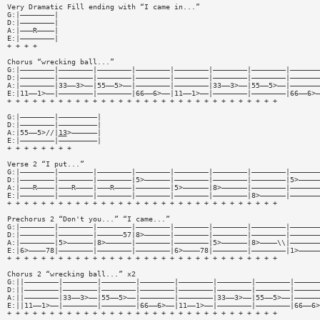
Very Dramatic Fill ending with “I came in...”
G:|————————|
D:|————————|
A:|———R————|
E:|————————|
+ + + +
Chorus “wrecking ball...”
G:|————————|————————|————————|————————|————————|————————|————————|———————
D:|————————|————————|————————|————————|————————|————————|————————|———————
A:|————————|33——3>——|55——5>——|————————|————————|33——3>——|55——5>——|———————
E:|11——1>——|————————|————————|66——6>——|11——1>——|————————|————————|66——6>—
+ + + + + + + + + + + + + + + + + + + + + + + + + + + + + + + +
G:|————————|—————————|
D:|————————|—————————|
A:|55——5>//|
13
>——————|
E:|————————|—————————|
+ + + + + + + +
Verse 2 “I put...”
G:|————————|————————|————————|————————|————————|————————|————————|———————
D:|————————|————————|————————|5>——————|————————|————————|————————|5>—————
A:|———R————|———R————|———R————|————————|5>——————|8>——————|————————|———————
E:|————————|————————|————————|————————|————————|————————|8>——————|———————
+ + + + + + + + + + + + + + + + + + + + + + + + + + + + + + + +
Prechorus 2 “Don't you...” “I came...”
G:|————————|————————|————————|————————|————————|————————|————————|———————
D:|————————|————————|——————57|8>——————|————————|————————|————————|———————
A:|————————|5>——————|8>——————|————————|————————|5>——————|8>————\\|———————
E:|6>————78|————————|————————|————————|6>————78|————————|————————|1>—————
+ + + + + + + + + + + + + + + + + + + + + + + + + + + + + + + +
Chorus 2 “wrecking ball...” x2
G:||————————|————————|————————|————————|————————|————————|————————|——————
D:||————————|————————|————————|————————|————————|————————|————————|——————
A:||————————|33——3>——|55——5>——|————————|————————|33——3>——|55——5>——|——————
E:||11——1>——|————————|————————|66——6>——|11——1>——|————————|————————|66——6>
+ + + + + + + + + + + + + + + + + + + + + + + + + + + + + + + +