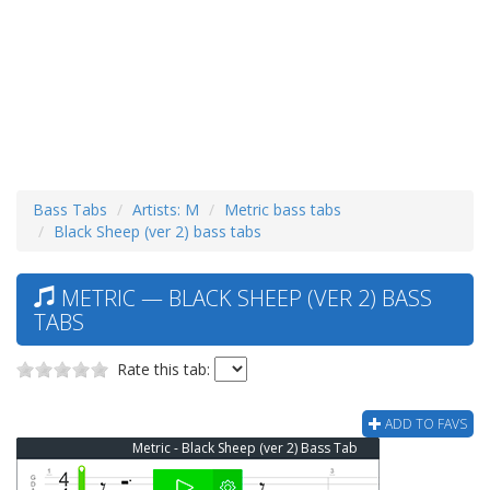
Bass Tabs
Artists: M
Metric bass tabs
Black Sheep (ver 2) bass tabs
METRIC — BLACK SHEEP (VER 2) BASS
TABS
Rate this tab:
ADD TO FAVS
Metric - Black Sheep (ver 2) Bass Tab