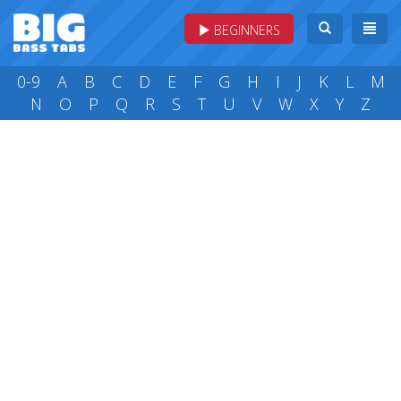
BEGINNERS
0-9
A
B
C
D
E
F
G
H
I
J
K
L
M
N
O
P
Q
R
S
T
U
V
W
X
Y
Z