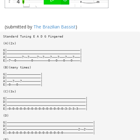
(submitted by
The Brazilian Bassist
)
Standard Tuning E A D G Fingered
(A)(2x)
G|———————————————————————————————————————|
D|———————————————————————————————————————|
A|————————7~—7————7~—7———7———7———7———7———|
E|—7~—0————————0————————0———0———0———0————|
(B)(many times)
G|——————————————————|
D|——————————————————|
A|———7———7——————————|
E|—0———0————————————|
(C)(3x)
G|——————————————————————————————————————————|
D|——————————————————————————————————————————|
A|——————————————————————————————————————————|
E|—0—0—0—0—0—0—0—0—0—0—0—0—0—0—0—3—3—3—3————|
(D)
G|——————————————————————————————————————————————|
D|——————————————————————————————————————————————|
A|——————————————————————————————————————2~—2~———|
E|—0—0—0—0—0—0—0—0—0—0—0—0—0—0—0————————————————|
(E)