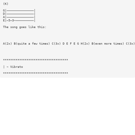
(K)
G|———————————————|
D|———————————————|
A|———————————————|
E|—5—3~——————————|
The song goes like this:
A(2x) B(quite a few times) C(3x) D E F E G H(2x) B(even more times) C(3x)
************************************
| ~ Vibrato
************************************