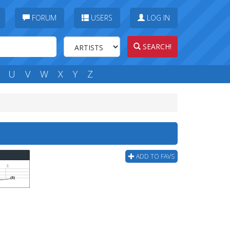
FORUM
USERS
LOG IN
SEARCH!
U
V
W
X
Y
Z
ADD TO FAVS