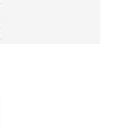
—|
—|
—|
—|
—|