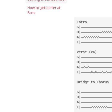
How to get better at
Bass
Intro 
G|———————————————
D|——————————22222
A|—22222222——————
E|———————————————
Verse (x4)
G|———————————————
D|———————————————
A|—2—2———————————
E|—————4—4——2—2——
Bridge to Chorus
G|———————————————
D|———————————————
A|———————————————
E|—————22222222——