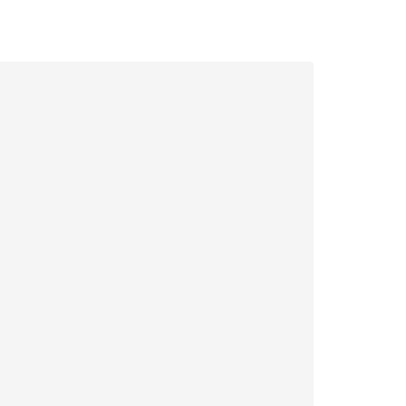
|
|
|
|
|
|
|
|
|
|
|
|